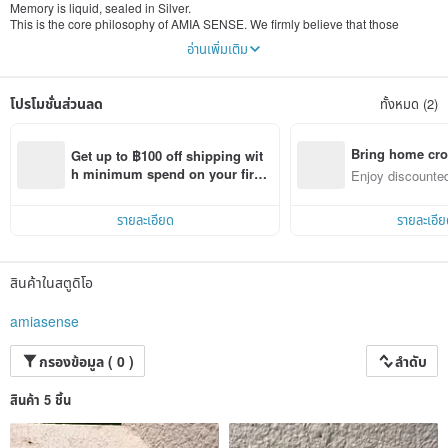
Memory is liquid, sealed in Silver.
This is the core philosophy of AMIA SENSE. We firmly believe that those
thrilling, tender, and precious moments in life, like flowing liquid, are elusive yet
อ่านเพิ่มเติม
deeply etched in our hearts. Silver is not merely a cold metal; it is a vessel that
gently carries our emotions.
โปรโมชั่นส่วนลด
ทั้งหมด (2)
Through craftsmanship and design, we solidify these flowing memories, giving
them a timeless and tangible form. Each piece of AMIA SENSE silver jewelry is
a story gently preserved, a time capsule you can wear. When you wear it, you
are gently bringing that initial feeling close to your heart, forever.
Bring home cro
Get up to ฿100 off shipping wit
n with ease
h minimum spend on your first 
Enjoy discounted
Pinkoi app order within 7 days!
ct cross-border 
รายละเอียด
รายละเอีย
สินค้าในสตูดิโอ
amiasense
กรองข้อมูล ( 0 )
ลำดับ
สินค้า 5 ชิ้น