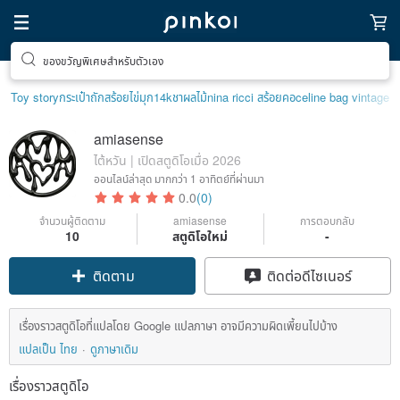
ของขวัญพิเศษสำหรับตัวเอง
Toy story
กระเป๋าถัก
สร้อยไข่มุก14k
ชาผลไม้
nina ricci สร้อยคอ
celine bag vintage
amiasense
ไต้หวัน | เปิดสตูดิโอเมื่อ 2026
ออนไลน์ล่าสุด
มากกว่า 1 อาทิตย์ที่ผ่านมา
0.0
(0)
จำนวนผู้ติดตาม
amiasense
การตอบกลับ
10
สตูดิโอใหม่
-
ติดตาม
ติดต่อดีไซเนอร์
เรื่องราวสตูดิโอที่แปลโดย Google แปลภาษา อาจมีความผิดเพี้ยนไปบ้าง
แปลเป็น ไทย
ดูภาษาเดิม
เรื่องราวสตูดิโอ