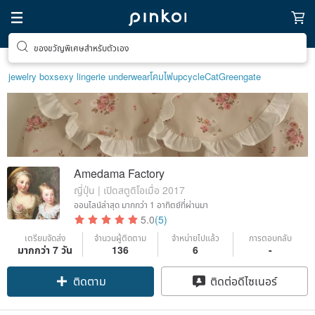
ของขวัญพิเศษสำหรับตัวเอง
jewelry box
sexy lingerie underwear
โคมไฟ
upcycle
Cat
Greengate
Amedama Factory
ญี่ปุ่น | เปิดสตูดิโอเมื่อ 2017
ออนไลน์ล่าสุด
มากกว่า 1 อาทิตย์ที่ผ่านมา
5.0
(5)
เตรียมจัดส่ง
จำนวนผู้ติดตาม
จำหน่ายไปแล้ว
การตอบกลับ
มากกว่า 7 วัน
136
6
-
ติดตาม
ติดต่อดีไซเนอร์