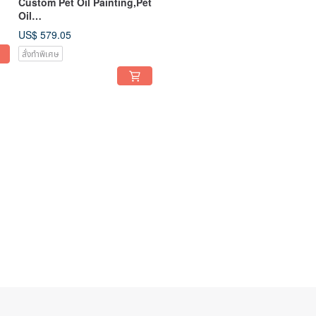
Custom Pet Oil Painting,Pet
Oil
Painting,Gift,Present,Pet
e
US$ 579.05
Portrait,Hand-Painted
สั่งทำพิเศษ