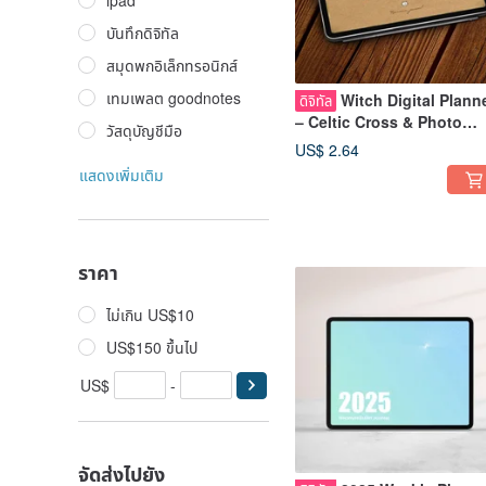
ipad
บันทึกดิจิทัล
สมุดพกอิเล็กทรอนิกส์
เทมเพลต goodnotes
Witch Digital Plann
ดิจิทัล
– Celtic Cross & Photo
วัสดุบัญชีมือ
Journal (GoodNotes/iPad
US$ 2.64
Template)
แสดงเพิ่มเติม
ราคา
ไม่เกิน US$10
US$150 ขึ้นไป
US$
-
จัดส่งไปยัง