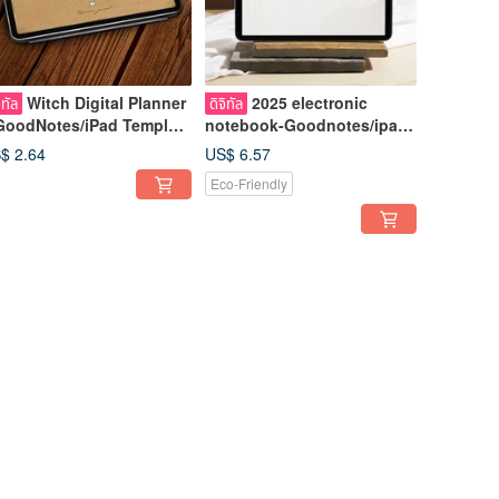
Witch Digital Planner
2025 electronic
ิทัล
ดิจิทัล
GoodNotes/iPad Template
notebook-Goodnotes/ipad
Monthly + Weekly Layout
template
$ 2.64
US$ 6.57
Eco-Friendly