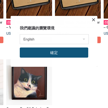
er
Witch Digital Planner
Witch Digital Planner
ดิจิทัล
ดิจิทัล
ดิจ
– Vertical Weekly
– iPad/GoodNotes Tarot
– 
我們建議的瀏覽環境
(GoodNotes/iPad Template
Spread Template (1 & 5
– 
US$ 1.32
US$ 2.64
US
)
Cards)
確定