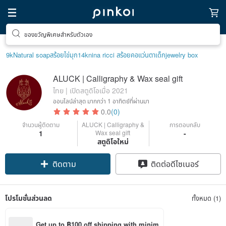
ของขวัญพิเศษสำหรับตัวเอง
9k
Natural soap
สร้อยไข่มุก14k
nina ricci สร้อยคอ
แว่นตาเด็ก
jewelry box
ALUCK | Calligraphy & Wax seal gift
ไทย | เปิดสตูดิโอเมื่อ 2021
ออนไลน์ล่าสุด
มากกว่า 1 อาทิตย์ที่ผ่านมา
0.0
(0)
จำนวนผู้ติดตาม
ALUCK | Calligraphy &
การตอบกลับ
1
Wax seal gift
-
สตูดิโอใหม่
ติดตาม
ติดต่อดีไซเนอร์
โปรโมชั่นส่วนลด
ทั้งหมด (1)
Get up to ฿100 off shipping with minim