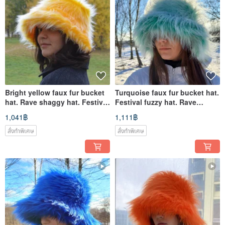
Bright yellow faux fur bucket
Turquoise faux fur bucket hat.
hat. Rave shaggy hat. Festival
Festival fuzzy hat. Rave
fuzzy neon hat.
bucket hat. Furry hat.
1,041฿
1,111฿
สั่งทำพิเศษ
สั่งทำพิเศษ