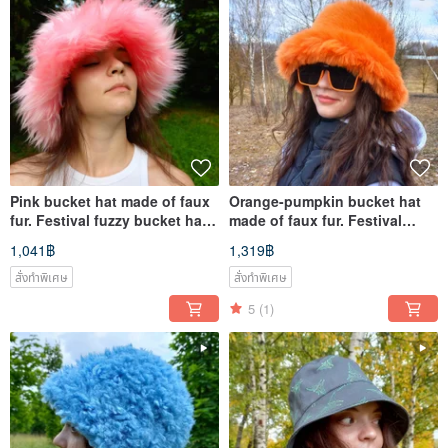
Pink bucket hat made of faux
Orange-pumpkin bucket hat
fur. Festival fuzzy bucket hats.
made of faux fur. Festival
Fluffy pink hat.
fuzzy hat. Rave shaggy hat.
1,041฿
1,319฿
สั่งทำพิเศษ
สั่งทำพิเศษ
5
(1)