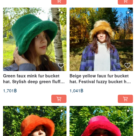
Green faux mink fur bucket
Beige yellow faux fur bucket
hat. Stylish deep green fluffy
hat. Festival fuzzy bucket hat.
hat. Winter furry hat.
Beige fluffy hat.
1,701฿
1,041฿