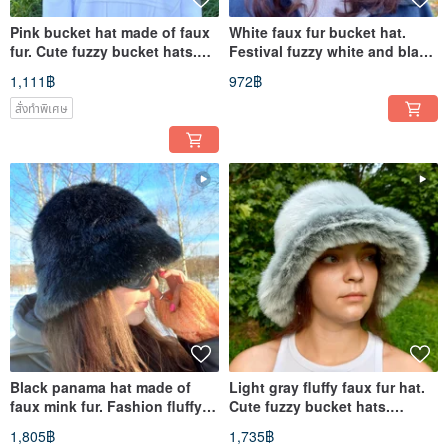
Pink bucket hat made of faux
White faux fur bucket hat.
fur. Cute fuzzy bucket hats.
Festival fuzzy white and black
Fluffy pink hat.
hat. White fluffy hat
1,111฿
972฿
สั่งทำพิเศษ
Black panama hat made of
Light gray fluffy faux fur hat.
faux mink fur. Fashion fluffy
Cute fuzzy bucket hats.
mink fur hat. Cute hat.
Stylish shaggy fur hat.
1,805฿
1,735฿