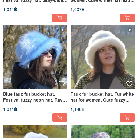
Festival fuzzy hat. Gray-blue
women. Cute winter hat made
fluffy hat. Rave hat.
of faux suede. Fashion hat
1,041฿
1,007฿
Blue faux fur bucket hat.
Faux fur bucket hat. Fur white
Festival fuzzy neon hat. Rave
hat for women. Cute fuzzy
hat. Bright shaggy hat.
hats. Fluffy warm hat.
1,041฿
1,146฿