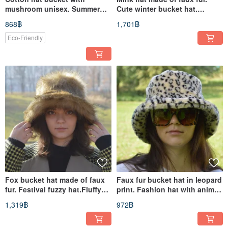
mushroom unisex. Summer
Cute winter bucket hat.
hat for travel and festival.
Fashion fluffy hat. Fuzzy hat
868฿
1,701฿
Eco-Friendly
Fox bucket hat made of faux
Faux fur bucket hat in leopard
fur. Festival fuzzy hat.Fluffy
print. Fashion hat with animal
fashion hat.Rave hat
print cheetah.
1,319฿
972฿