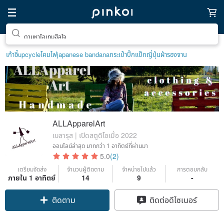
ตามหาไอเทมฮีลใจ
เก้าอี้
upcycle
โคมไฟ
japanese bandana
กระเป๋าปิ๊กแป๊กญี่ปุ่น
ผ้ารองจาน
ALLApparelArt
เบลารุส | เปิดสตูดิโอเมื่อ 2022
ออนไลน์ล่าสุด
มากกว่า 1 อาทิตย์ที่ผ่านมา
5.0
(2)
เตรียมจัดส่ง
จำนวนผู้ติดตาม
จำหน่ายไปแล้ว
การตอบกลับ
ภายใน 1 อาทิตย์
14
9
-
ติดตาม
ติดต่อดีไซเนอร์