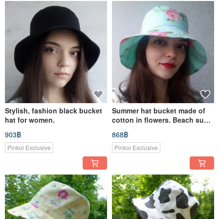
Stylish, fashion black bucket
Summer hat bucket made of
hat for women.
cotton in flowers. Beach sun
hat for women. Hat in ros
903฿
868฿
Pinkoi Exclusive
Pinkoi Exclusive