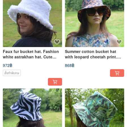
Faux fur bucket hat. Fashion
Summer cotton bucket hat
white astrakhan hat. Cute
with leopard cheetah print.
fluffy hat. Fuzzy hat.
Hat with an animal print.
972฿
868฿
สั่งทำพิเศษ