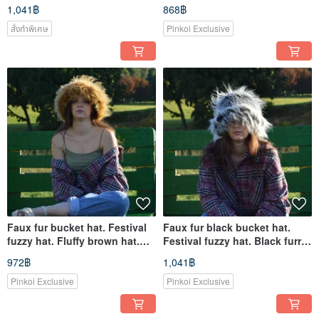
Bright shaggy hat.
hat. Fuzzy bucket hat.
1,041฿
868฿
สั่งทำพิเศษ
Pinkoi Exclusive
Faux fur bucket hat. Festival
Faux fur black bucket hat.
fuzzy hat. Fluffy brown hat.
Festival fuzzy hat. Black furry
Rave bucket hat.
hat.Rave bucket hat.
972฿
1,041฿
Pinkoi Exclusive
Pinkoi Exclusive