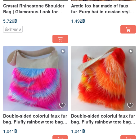
Crystal Rhinestone Shoulder
Arctic fox hat made of faux
Bag | Glamorous Look for
fur. Furry hat in russian style.
Wedding, Party, or Evening
Slavic girl hat.
5,726฿
1,492฿
สั่งทำพิเศษ
Double-sided colorful faux fur
Double-sided colorful faux fur
bag. Fluffy rainbow tote bag.
bag. Fluffy rainbow tote bag.
Rave multicolor fes
Shaggy fur bag.
1,041฿
1,041฿