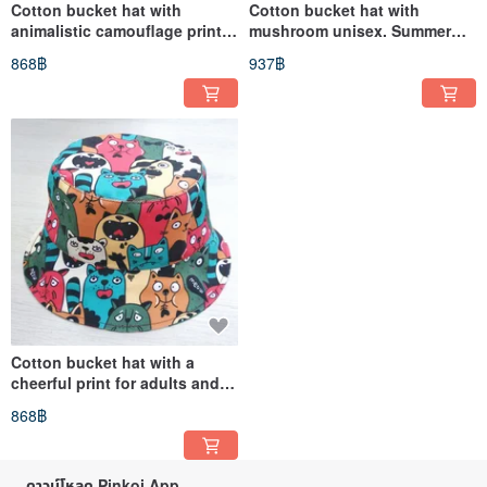
Cotton bucket hat with
Cotton bucket hat with
animalistic camouflage print.
mushroom unisex. Summer
Summer sun hat.
designer hat for travel, festival
868฿
937฿
Cotton bucket hat with a
cheerful print for adults and
children. Cotton panama.
868฿
ดาวน์โหลด Pinkoi App