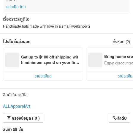
แปลเป็น ไทย
เรื่องราวสตูดิโอ
Handmade hats made with love in a small workshop :)
โปรโมชั่นส่วนลด
ทั้งหมด (2)
Bring home cro
Get up to ฿100 off shipping wit
n with ease
h minimum spend on your first 
Enjoy discounted
Pinkoi app order within 7 days!
ct cross-border 
รายละเอียด
รายละเอีย
สินค้าในสตูดิโอ
ALLApparelArt
กรองข้อมูล ( 0 )
ลำดับ
สินค้า 59 ชิ้น