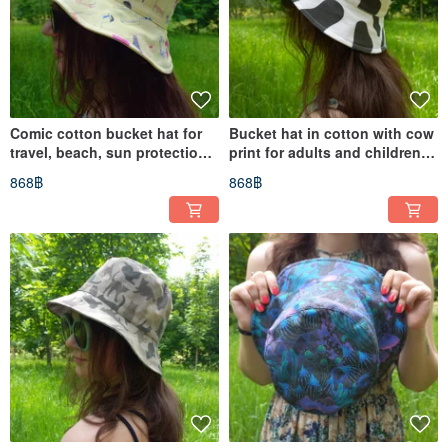
Comic cotton bucket hat for
Bucket hat in cotton with cow
travel, beach, sun protection.
print for adults and children.
Yellow designer hat.
Cotton panama.
868฿
868฿