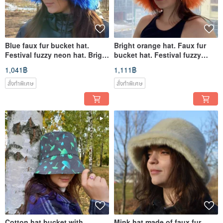
Blue faux fur bucket hat.
Bright orange hat. Faux fur
Festival fuzzy neon hat. Bright
bucket hat. Festival fuzzy
blue fluffy fur hat.
neon hat. Rave shaggy hat
1,041฿
1,111฿
สั่งทำพิเศษ
สั่งทำพิเศษ
Cotton hat bucket with
Mink hat made of faux fur.