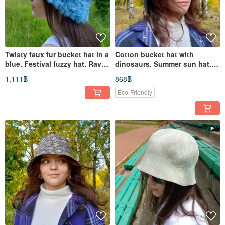
Twisty faux fur bucket hat in a
Cotton bucket hat with
blue. Festival fuzzy hat. Rave
dinosaurs. Summer sun hat.
bucket hat.
Hat bucket with pterodactyls.
1,111฿
868฿
Eco-Friendly