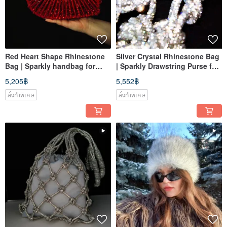
Red Heart Shape Rhinestone
Silver Crystal Rhinestone Bag
Bag | Sparkly handbag for
| Sparkly Drawstring Purse for
party or daily use.
Party or Daily Use.
5,205฿
5,552฿
สั่งทำพิเศษ
สั่งทำพิเศษ