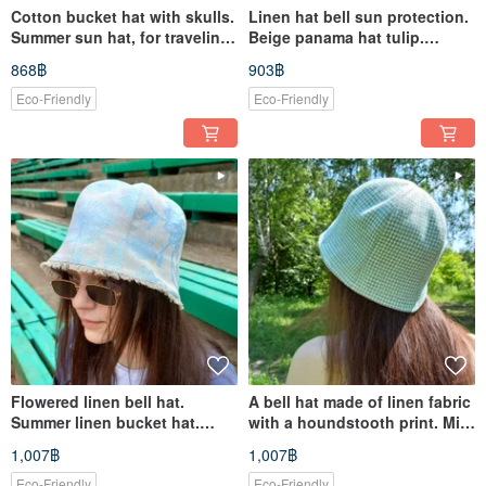
Cotton bucket hat with skulls.
Linen hat bell sun protection.
Summer sun hat, for traveling
Beige panama hat tulip.
and walking.
Summer linen bucket hat.
868฿
903฿
Eco-Friendly
Eco-Friendly
Flowered linen bell hat.
A bell hat made of linen fabric
Summer linen bucket hat.
with a houndstooth print. Mint
Beige blue panama hat tulip.
panama hat tulip
1,007฿
1,007฿
Eco-Friendly
Eco-Friendly