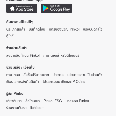
ค้นหางานดีไซน์ดีๆ
ประเภทสินค้า
บันทึกดีไซน์
บัตรของขวัญ Pinkoi
แรงบันดาลใจ
ตู้โชว์
จำหน่ายสินค้า
ลงขายสินค้าบน Pinkoi
ถาม-ตอบสำหรับดีไซเนอร์
ช่วยเหลือ / เงื่อนไข
ถาม-ตอบ
สั่งซื้อปริมาณมาก
ประกาศ
นโยบายความเป็นส่วนตัว
เงื่อนไขการส่งคืนสินค้า
โปรแกรมสมาชิกและ P Coins
รู้จัก Pinkoi
เกี่ยวกับเรา
สื่อโฆษณา
Pinkoi ESG
มาสคอส Pinkoi
ร่วมงานกับเรา
iichi.com