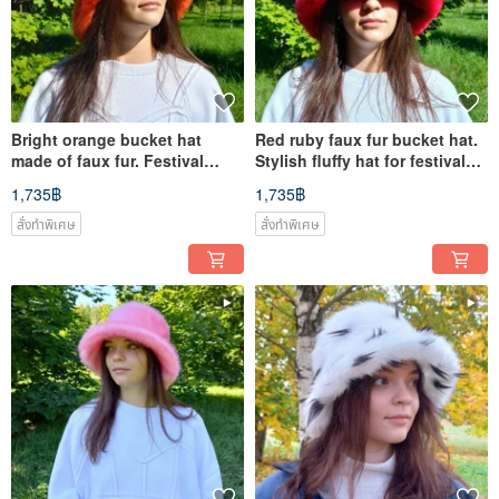
Bright orange bucket hat
Red ruby faux fur bucket hat.
made of faux fur. Festival
Stylish fluffy hat for festivals
fuzzy hat. Cute fluffy hat.
and every day.
1,735฿
1,735฿
สั่งทำพิเศษ
สั่งทำพิเศษ