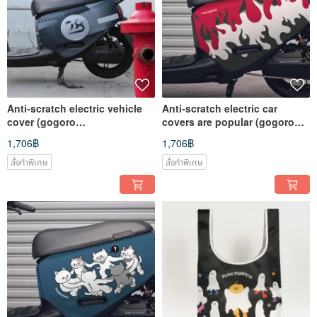
Anti-scratch electric vehicle
Anti-scratch electric car
cover (gogoro
covers are popular (gogoro
2/3/viva/Ai1/UR1/Jego)
2/3/viva/Ai1/UR1/eReady)
1,706฿
1,706฿
สั่งทำพิเศษ
สั่งทำพิเศษ