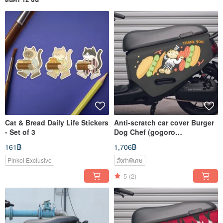
Cat & Bread Daily Life Stickers
Anti-scratch car cover Burger
- Set of 3
Dog Chef (gogoro
2/3/viva/MIX/PGO/suzuki/Hong
161฿
1,706฿
jiateng)
Pinkoi Exclusive
สั่งทำพิเศษ
5
(2)