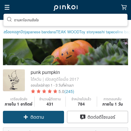
ค้นหางานดีไซน์ไม่ซ้ำใคร
สร้อยคอลูกปัด
japanese bandana
TEAK WOOD
Toy story
washi tape
celine bag
punk pumpkin
ไต้หวัน | เปิดสตูดิโอเมื่อ 2017
ออนไลน์ล่าสุด
1 - 3 วันที่ผ่านมา
5.0
(245)
เตรียมจัดส่ง
จำนวนผู้ติดตาม
จำหน่ายไปแล้ว
การตอบกลับ
ภายใน 1 อาทิตย์
431
784
ภายใน 1 วัน
ติดตาม
ติดต่อดีไซเนอร์