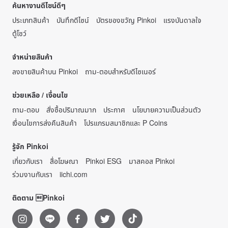
ค้นหางานดีไซน์ดีๆ
ประเภทสินค้า
บันทึกดีไซน์
บัตรของขวัญ Pinkoi
แรงบันดาลใจ
ตู้โชว์
จำหน่ายสินค้า
ลงขายสินค้าบน Pinkoi
ถาม-ตอบสำหรับดีไซเนอร์
ช่วยเหลือ / เงื่อนไข
ถาม-ตอบ
สั่งซื้อปริมาณมาก
ประกาศ
นโยบายความเป็นส่วนตัว
เงื่อนไขการส่งคืนสินค้า
โปรแกรมสมาชิกและ P Coins
รู้จัก Pinkoi
เกี่ยวกับเรา
สื่อโฆษณา
Pinkoi ESG
มาสคอส Pinkoi
ร่วมงานกับเรา
iichi.com
ติดตาม Pinkoi