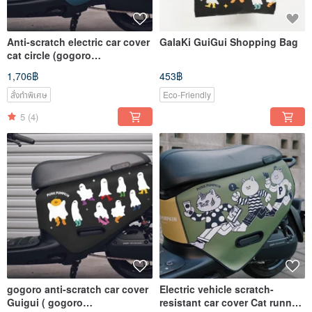
Anti-scratch electric car cover
GalaKi GuiGui Shopping Bag
cat circle (gogoro
2/3/viva/Ai1/UR1/eReady)
1,706฿
453฿
สั่งทำพิเศษ
Eco-Friendly
5
(4)
gogoro anti-scratch car cover
Electric vehicle scratch-
Guigui ( gogoro
resistant car cover Cat runnn (