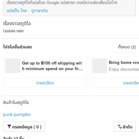
เรื่องราวสตูดิโอที่แปลโดย Google แปลภาษา อาจมีความผิดเพี้ยนไปบ้าง
แปลเป็น ไทย
ดูภาษาเดิม
เรื่องราวสตูดิโอ
Update later
โปรโมชั่นส่วนลด
ทั้งหมด (2)
Bring home cro
Get up to ฿100 off shipping wit
n with ease
h minimum spend on your first 
Enjoy discounted
Pinkoi app order within 7 days!
ct cross-border 
รายละเอียด
รายละเอีย
สินค้าในสตูดิโอ
punk pumpkin
กรองข้อมูล ( 0 )
ลำดับ
สินค้า 12 ชิ้น