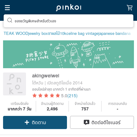
ของขวัญพิเศษสำหรับตัวเอง
TEAK WOOD
jewelry box
ชาผลไม้
10k
celine bag vintage
japanese bandana
akingweiwei
ไต้หวัน | เปิดสตูดิโอเมื่อ 2014
ออนไลน์ล่าสุด
มากกว่า 1 อาทิตย์ที่ผ่านมา
5.0
(215)
เตรียมจัดส่ง
จำนวนผู้ติดตาม
จำหน่ายไปแล้ว
การตอบกลับ
มากกว่า 7 วัน
2,496
757
-
ติดตาม
ติดต่อดีไซเนอร์