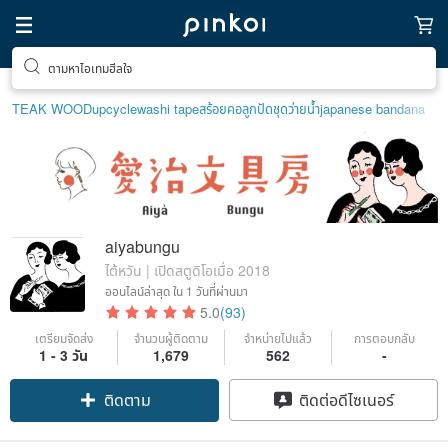
ตามหาไอเทมฮีลใจ
TEAK WOOD
upcycle
washi tape
สร้อยคอลูกปัด
ชุดว่ายน้ำ
japanese bandana
aiyabungu
ไต้หวัน | เปิดสตูดิโอเมื่อ 2018
ออนไลน์ล่าสุด
ใน 1 วันที่ผ่านมา
5.0
(93)
เตรียมจัดส่ง
จำนวนผู้ติดตาม
จำหน่ายไปแล้ว
การตอบกลับ
1 - 3 วัน
1,679
562
-
ติดตาม
ติดต่อดีไซเนอร์