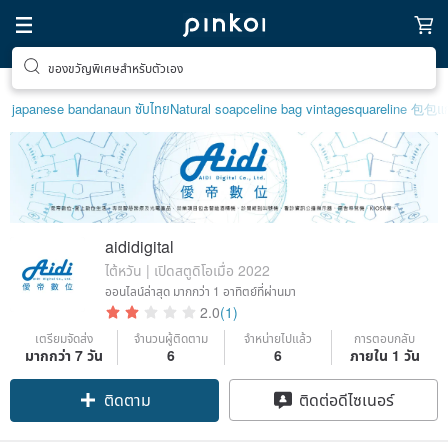
ของขวัญพิเศษสำหรับตัวเอง
japanese bandana
un ซับไทย
Natural soap
celine bag vintage
squareline 包包
แก
aididigital
ไต้หวัน | เปิดสตูดิโอเมื่อ 2022
ออนไลน์ล่าสุด
มากกว่า 1 อาทิตย์ที่ผ่านมา
2.0
(1)
เตรียมจัดส่ง
จำนวนผู้ติดตาม
จำหน่ายไปแล้ว
การตอบกลับ
มากกว่า 7 วัน
6
6
ภายใน 1 วัน
ติดตาม
ติดต่อดีไซเนอร์