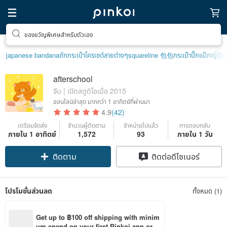
ของขวัญพิเศษสำหรับตัวเอง
japanese bandana
ถักกระเป๋าโครเชต์ลายต่างๆ
squareline 包包
กระเป๋าปิ๊กแป๊กญี่ปุ่น
afterschool
จีน | เปิดสตูดิโอเมื่อ 2015
ออนไลน์ล่าสุด
มากกว่า 1 อาทิตย์ที่ผ่านมา
4.9
(42)
เตรียมจัดส่ง
จำนวนผู้ติดตาม
จำหน่ายไปแล้ว
การตอบกลับ
ภายใน 1 อาทิตย์
1,572
93
ภายใน 1 วัน
ติดตาม
ติดต่อดีไซเนอร์
โปรโมชั่นส่วนลด
ทั้งหมด (1)
Get up to ฿100 off shipping with minim
um spend on your first Pinkoi app orde