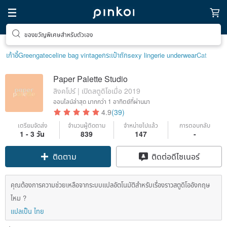
ของขวัญพิเศษสำหรับตัวเอง
เก้าอี้
Greengate
celine bag vintage
กระเป๋าถัก
sexy lingerie underwear
Cat
Paper Palette Studio
สิงคโปร์ | เปิดสตูดิโอเมื่อ 2019
ออนไลน์ล่าสุด
มากกว่า 1 อาทิตย์ที่ผ่านมา
4.9
(39)
เตรียมจัดส่ง
จำนวนผู้ติดตาม
จำหน่ายไปแล้ว
การตอบกลับ
1 - 3 วัน
839
147
-
ติดตาม
ติดต่อดีไซเนอร์
คุณต้องการความช่วยเหลือจากระบบแปลอัตโนมัติสำหรับเรื่องราวสตูดิโออังกฤษ
ไหม ?
แปลเป็น ไทย