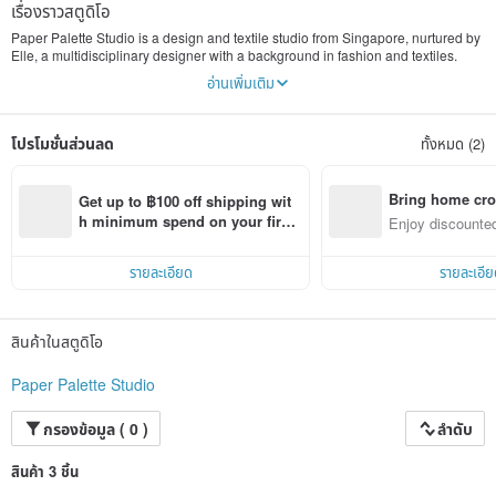
เรื่องราวสตูดิโอ
Paper Palette Studio is a design and textile studio from Singapore, nurtured by
Elle, a multidisciplinary designer with a background in fashion and textiles.
อ่านเพิ่มเติม
The brand started with Elle's passion in textile design and in hopes to address
the lack of unique textile design in the market.
โปรโมชั่นส่วนลด
ทั้งหมด (2)
Driven by an ethos to inspire your everyday moments through our textile
marvels and playful prints, Paper Palette weaves the threads of emotions,
stories, and nature into our designs that hopes to comfort and bring joy to you.
Bring home cro
Get up to ฿100 off shipping wit
n with ease
h minimum spend on your first 
Enjoy discounted
Pinkoi app order within 7 days!
ct cross-border 
รายละเอียด
รายละเอีย
สินค้าในสตูดิโอ
Paper Palette Studio
กรองข้อมูล ( 0 )
ลำดับ
สินค้า 3 ชิ้น