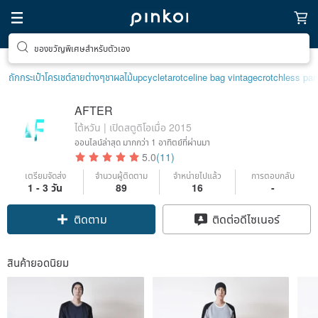
ของขวัญพิเศษสำหรับตัวเอง
ตามหาไอเทมฮีลใจ
ถักกระเป๋าโครเชต์ลายต่างๆ
ชาผลไม้
upcycle
tarot
celine bag vintage
crotchless pa
AFTER
ไต้หวัน | เปิดสตูดิโอเมื่อ 2015
ออนไลน์ล่าสุด
มากกว่า 1 อาทิตย์ที่ผ่านมา
5.0
(11)
เตรียมจัดส่ง
จำนวนผู้ติดตาม
จำหน่ายไปแล้ว
การตอบกลับ
1 - 3 วัน
89
16
-
ติดตาม
ติดต่อดีไซเนอร์
สินค้ายอดนิยม