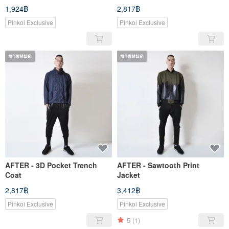
1,924฿
2,817฿
Pinkoi Exclusive
Pinkoi Exclusive
ขายหมด
ขายหมด
AFTER - 3D Pocket Trench
AFTER - Sawtooth Print
Coat
Jacket
2,817฿
3,412฿
Pinkoi Exclusive
Pinkoi Exclusive
5
(1)