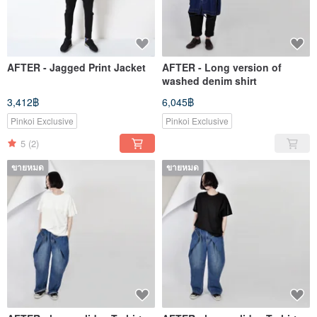
AFTER - Jagged Print Jacket
AFTER - Long version of
washed denim shirt
3,412฿
6,045฿
Pinkoi Exclusive
Pinkoi Exclusive
5
(2)
ขายหมด
ขายหมด