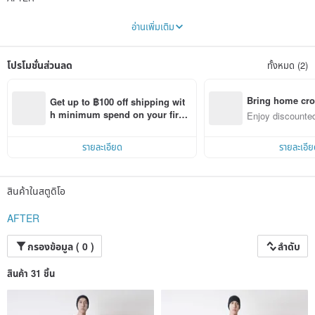
refers to an expectation
อ่านเพิ่มเติม
an adverb of time exceeding the present
We look forward to regain a firm space for thinking after erasing our perception
โปรโมชั่นส่วนลด
ทั้งหมด (2)
Bring home cro
Get up to ฿100 off shipping wit
n with ease
h minimum spend on your first 
Enjoy discounted
Pinkoi app order within 7 days!
ct cross-border 
รายละเอียด
รายละเอีย
สินค้าในสตูดิโอ
AFTER
กรองข้อมูล ( 0 )
ลำดับ
สินค้า 31 ชิ้น