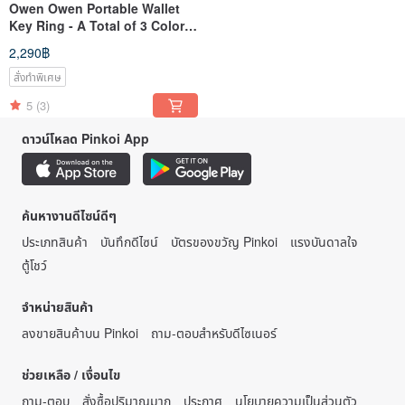
Owen Owen Portable Wallet
Key Ring - A Total of 3 Color
Gifts
2,290฿
สั่งทำพิเศษ
5
(3)
ดาวน์โหลด Pinkoi App
ค้นหางานดีไซน์ดีๆ
ประเภทสินค้า
บันทึกดีไซน์
บัตรของขวัญ Pinkoi
แรงบันดาลใจ
ตู้โชว์
จำหน่ายสินค้า
ลงขายสินค้าบน Pinkoi
ถาม-ตอบสำหรับดีไซเนอร์
ช่วยเหลือ / เงื่อนไข
ถาม-ตอบ
สั่งซื้อปริมาณมาก
ประกาศ
นโยบายความเป็นส่วนตัว