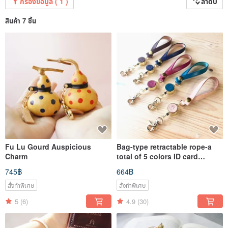
กรองข้อมูล ( 1 )
ลำดับ
สินค้า 7 ชิ้น
Fu Lu Gourd Auspicious
Bag-type retractable rope-a
Charm
total of 5 colors ID card
set/easy card/card set
745฿
664฿
สั่งทำพิเศษ
สั่งทำพิเศษ
5
(6)
4.9
(30)