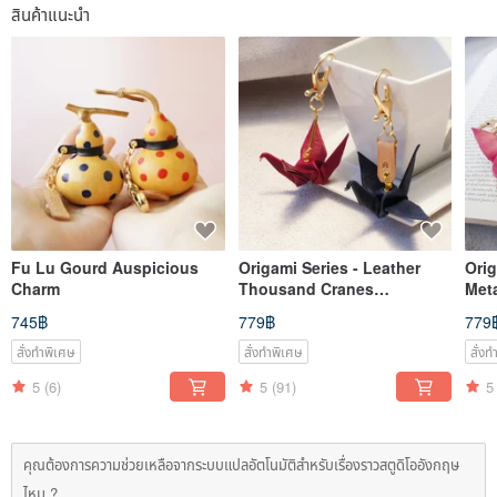
สินค้าแนะนำ
Fu Lu Gourd Auspicious
Origami Series - Leather
Orig
Charm
Thousand Cranes
Met
Happiness Charm Keychain
Cha
745฿
779฿
779
- Available in 7 Colors
Seri
สั่งทำพิเศษ
สั่งทำพิเศษ
สั่ง
5
(6)
5
(91)
5
คุณต้องการความช่วยเหลือจากระบบแปลอัตโนมัติสำหรับเรื่องราวสตูดิโออังกฤษ
ไหม ?