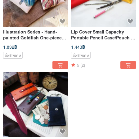
Illustration Series - Hand-
Lip Cover Small Capacity
painted Goldfish One-piece
Portable Pencil Case/Pouch -
Coin Purse/Card Holder
8 Colors Available - Gift
1,832฿
1,443฿
(Upright Type) Totally 2 Colors
Option
New
สั่งทำพิเศษ
สั่งทำพิเศษ
5
(2)