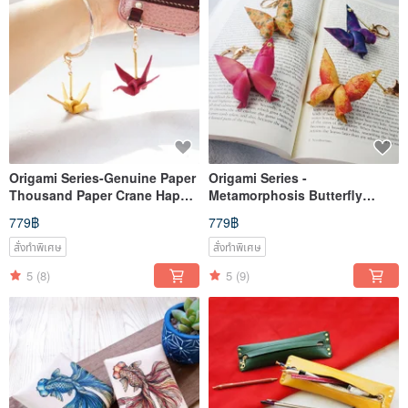
Origami Series-Genuine Paper
Origami Series -
Thousand Paper Crane Happy
Metamorphosis Butterfly
Mobile Phone Strap (One)-
Charm Keychain - Unique
779฿
779฿
Total 8 Colors
Series
สั่งทำพิเศษ
สั่งทำพิเศษ
5
(8)
5
(9)