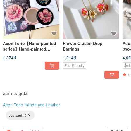
Aeon.Torio【Hand-painted
Flower Cluster Drop
Aeo
series】Hand-painted
Earrings
two
flower leather portable
name
1,374฿
1,214฿
4,9
mirror-four colors in total
dog
Eco-Friendly
สั่ง
5
สินค้าในสตูดิโอ
Aeon.Torio Handmade Leather
วันวาเลนไทน์