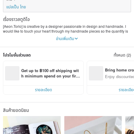
แปลเป็น ไทย
เรื่องราวสตูดิโอ
[Aeon.Torio] is creative by a designer passionate in design and handmade. I
would like to touch your heart through my handmade pieces so the quantity is
limited and each piece is unique. My happiness is coming from your smile on
อ่านเพิ่มเติม
your face while receiving my workpieces.
It is a story of how I met leather. That day was really cold and I had trouble
โปรโมชั่นส่วนลด
ทั้งหมด (2)
finding right shoes accompanied me through the winter. Suddenly a nice
handmade Italian leather short boots came into my sight. The natural gradient
color caught my attention and I could not help but touched them. At our first
contact, they could simply match with my hands and feet. The soft and comfort
Bring home cro
Get up to ฿100 off shipping wit
tactile impression makes me feel relief.
n with ease
h minimum spend on your first 
Enjoy discounted
Pinkoi app order within 7 days!
ct cross-border 
The leather short boots accompanied with me through that winter and that was
the winter I felt in love with leather products.
รายละเอียด
รายละเอีย
Aeon represents eternality. Torio is my name. I want to bring eternal happiness
to you and let you feel the eternal happiness.
สินค้ายอดนิยม