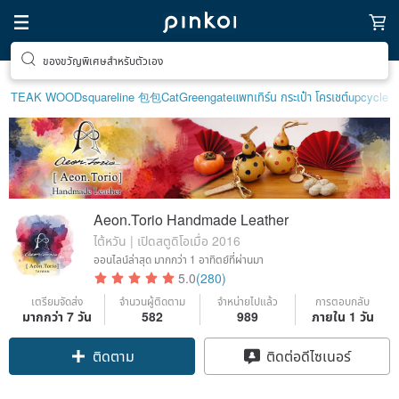
ของขวัญพิเศษสำหรับตัวเอง
TEAK WOOD
squareline 包包
Cat
Greengate
แพทเทิร์น กระเป๋า โครเชต์
upcycle
Aeon.Torio Handmade Leather
ไต้หวัน | เปิดสตูดิโอเมื่อ 2016
ออนไลน์ล่าสุด
มากกว่า 1 อาทิตย์ที่ผ่านมา
5.0
(280)
เตรียมจัดส่ง
จำนวนผู้ติดตาม
จำหน่ายไปแล้ว
การตอบกลับ
มากกว่า 7 วัน
582
989
ภายใน 1 วัน
Claim coupon
ติดต่อดีไซเนอร์
ติดตาม