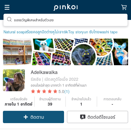
ของขวัญพิเศษสำหรับตัวเอง
Natural soap
สร้อยคอลูกปัด
ต่างหูไม่เจาะ9k
Toy story
un ซับไทย
washi tape
Adelkawalka
รัสเซีย | เปิดสตูดิโอเมื่อ 2022
ออนไลน์ล่าสุด
มากกว่า 1 อาทิตย์ที่ผ่านมา
5.0
(1)
เตรียมจัดส่ง
จำนวนผู้ติดตาม
จำหน่ายไปแล้ว
การตอบกลับ
Claim coupon
ภายใน 1 อาทิตย์
39
1
-
ติดตาม
ติดต่อดีไซเนอร์