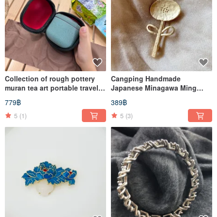
Collection of rough pottery
Cangping Handmade
muran tea art portable travel
Japanese Minagawa Ming
tea set (one pot and one cup)
Style Simple Matte Brooch-
779฿
389฿
Flowers
5
(1)
5
(3)