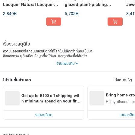
Lacquer Natural Lacquer
glazed plant-picking
Jewe
CAFÉ PLUS Lacquer Coffee
octagonal plate
Nec
2,840฿
5,702฿
3,4
Stirring Stick
in S
เรื่องราวสตูดิโอ
ความแออัดของโลกอินเทอร์เน็ตทำให้โลกใบนี้เล็กกว่าที่เคยเป็นมา
สิ่งของต่าง ๆ ก็เหมือนข้อมูลที่หาได้ง่าย และถูกทิ้งเมื่อใช้เสร็จ
เพียงเคาะแป้นพิมพ์และคลิกเมาส์
อ่านเพิ่มเติม
เราก็ดูเหมือนจะได้ครอบครองทุกสิ่ง
แต่เพียงชั่วพริบตา กลับรู้สึกราวกับว่าเราไม่เหลืออะไรเลย
แท้จริงแล้ว เราไม่จำเป็นต้องครอบครองสิ่งของมากมาย เพียงเลือกสิ่งที่จำเป็น
โปรโมชั่นส่วนลด
ทั้งหมด (2)
เพื่อผู้คน เรื่องราว และสิ่งของที่เราชื่นชอบอย่างแท้จริง
แล้วใช้ชีวิตอย่างพอดี สมเหตุสมผล และปราศจากภาระ
วางเสียงอึกทึกจากโลกภายนอกไว้เบื้องหลัง แล้วค่อย ๆ
ค้นหาลำแสงหนึ่งให้กับพื้นที่แห่งความสุขของตนเอง
Bring home cro
Get up to ฿100 off shipping wit
เพื่อให้เราไม่ต้องหลีกหนีจากความวุ่นวายไปไกล
n with ease
h minimum spend on your first 
Enjoy discounted
แต่ยังสามารถเก็บรักษาดินแดนอันสงบไว้ภายในหัวใจได้
Pinkoi app order within 7 days!
ct cross-border 
เริ่มต้นจากคำว่า “ใหม่” มุ่งมั่นมอบรสนิยมการใช้ชีวิตที่เหมาะสมที่สุดให้แก่คุณ!
รายละเอียด
รายละเอีย
ADDONS มีอายุครบ 10 ปีแล้ว! เราตั้งอยู่ที่เมืองซินฮว่าในเขตไถหนานเดิม สถานที่แห่งนี้เคย
มีชื่อว่า “ต้าเมู่เจี้ยง” ตั้งอยู่ระหว่างท่าเรือที่ทอดลึกเข้ามาภายในแผ่นดินจนถึงเทือกเขาตอน
กลาง เป็นจุดบรรจบระหว่างภูเขากับทะเล เมืองเล็ก ๆ แห่งนี้เปี่ยมด้วยวัฒนธรรมและ
ประวัติศาสตร์ ไม่มีอุตสาหกรรมหนัก และดำเนินชีวิตอย่างเนิบช้าราวกับถูกกาลเวลาหลงลืม