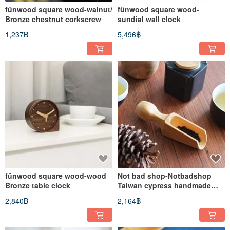
fünwood square wood-walnut/
fünwood square wood-
Bronze chestnut corkscrew
sundial wall clock
1,237฿
5,496฿
fünwood square wood-wood
Not bad shop-Notbadshop
Bronze table clock
Taiwan cypress handmade
teaspoon
2,840฿
2,164฿