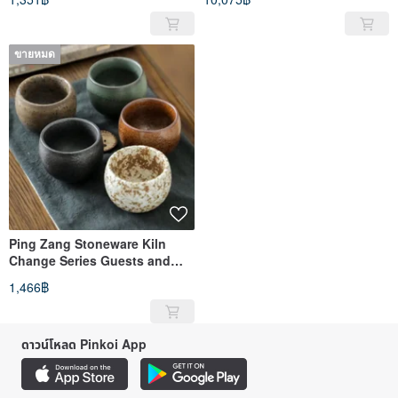
ขายหมด
Ping Zang Stoneware Kiln
Change Series Guests and
Hosts Have Fun Five Elements
1,466฿
Cup-A set of 5
ดาวน์โหลด Pinkoi App