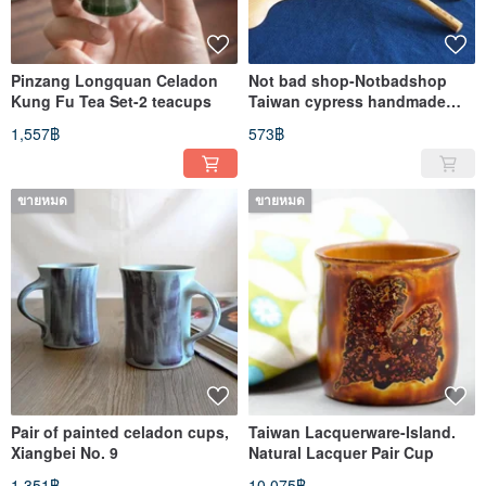
Pinzang Longquan Celadon
Not bad shop-Notbadshop
Kung Fu Tea Set-2 teacups
Taiwan cypress handmade
chopsticks-2 pairs
1,557฿
573฿
ขายหมด
ขายหมด
Pair of painted celadon cups,
Taiwan Lacquerware-Island.
Xiangbei No. 9
Natural Lacquer Pair Cup
1,351฿
10,075฿