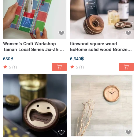
Women's Craft Workshop -
fünwood square wood-
Tainan Local Series Jia-Zhi
EcHome solid wood Bronze
Handmade Book - Kraft Paper
phone amplifier
630฿
6,640฿
/ White Paper
5
(1)
5
(1)