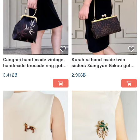
Canghei hand-made vintage
Kurahira hand-made twin
handmade brocade ring gold
sisters Xiangyun Sakou gold
bag (three colors optional)
bag/carrying bag/mobile
3,412฿
2,966฿
phone bag