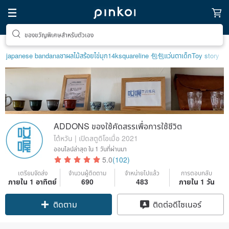
ตามหาไอเทมฮีลใจ
japanese bandana
ชาผลไม้
สร้อยไข่มุก14k
squareline 包包
แว่นตาเด็ก
Toy story
ADDONS ของใช้คัดสรรเพื่อการใช้ชีวิต
ไต้หวัน | เปิดสตูดิโอเมื่อ 2021
ออนไลน์ล่าสุด
ใน 1 วันที่ผ่านมา
5.0
(102)
เตรียมจัดส่ง
จำนวนผู้ติดตาม
จำหน่ายไปแล้ว
การตอบกลับ
ภายใน 1 อาทิตย์
690
483
ภายใน 1 วัน
Claim coupon
ติดต่อดีไซเนอร์
ติดตาม