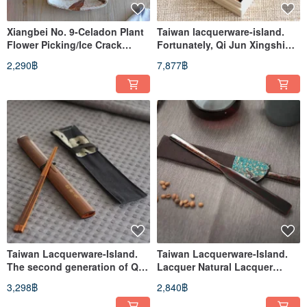
Xiangbei No. 9-Celadon Plant
Taiwan lacquerware-island.
Flower Picking/Ice Crack
Fortunately, Qi Jun Xingshi
Triangle Plate
natural lacquer simple
2,290฿
7,877฿
smoked bamboo chopsticks-
family group five into
Taiwan Lacquerware-Island.
Taiwan Lacquerware-Island.
The second generation of Qi
Lacquer Natural Lacquer
Jun Xingshi natural lacquer
CAFÉ PLUS Lacquer Coffee
3,298฿
2,840฿
simple smoked bamboo
Stirring Stick
chopsticks set