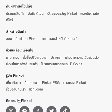
ค้นหางานดีไซน์ดีๆ
ประเภทสินค้า
บันทึกดีไซน์
บัตรของขวัญ Pinkoi
แรงบันดาลใจ
ตู้โชว์
จำหน่ายสินค้า
ลงขายสินค้าบน Pinkoi
ถาม-ตอบสำหรับดีไซเนอร์
ช่วยเหลือ / เงื่อนไข
ถาม-ตอบ
สั่งซื้อปริมาณมาก
ประกาศ
นโยบายความเป็นส่วนตัว
เงื่อนไขการส่งคืนสินค้า
โปรแกรมสมาชิกและ P Coins
รู้จัก Pinkoi
เกี่ยวกับเรา
สื่อโฆษณา
Pinkoi ESG
มาสคอส Pinkoi
ร่วมงานกับเรา
iichi.com
ติดตาม Pinkoi