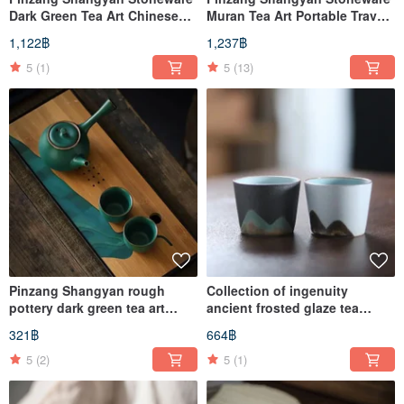
Dark Green Tea Art Chinese
Muran Tea Art Portable Travel
Teapot Set
Tea Set-One Pot and Two
1,122฿
1,237฿
Cups
5
(1)
5
(13)
Pinzang Shangyan rough
Collection of ingenuity
pottery dark green tea art
ancient frosted glaze tea
Japanese tea set
cups-2 pairs of cups
321฿
664฿
5
(2)
5
(1)