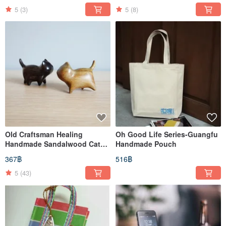
5
(3)
5
(8)
Old Craftsman Healing
Oh Good Life Series-Guangfu
Handmade Sandalwood Cat
Handmade Pouch
Decoration Ornament
367฿
516฿
5
(43)