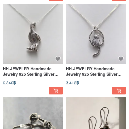
HH-JEWELRY Handmade
HH-JEWELRY Handmade
Jewelry 925 Sterling Silver
Jewelry 925 Sterling Silver
Necklace Silver
Necklace Cat/Cat Necklace in
6,846฿
3,412฿
Chameleon/Reptile Necklace
Silver Bakery