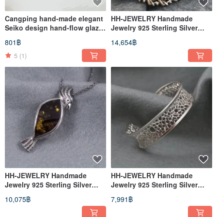
Cangping hand-made elegant
HH-JEWELRY Handmade
Seiko design hand-flow glaze
Jewelry 925 Sterling Silver
rich peony three-dimensional
Bracelet Silver Ornament
801฿
14,654฿
art pin / brooch
Stacked Arhat / Bracelet
5
(1)
HH-JEWELRY Handmade
HH-JEWELRY Handmade
Jewelry 925 Sterling Silver
Jewelry 925 Sterling Silver
Necklace Silver Amber
Bracelet Silver Jewelry
10,075฿
7,991฿
Necklace/Parrot Necklace
Mesh/Bracelet