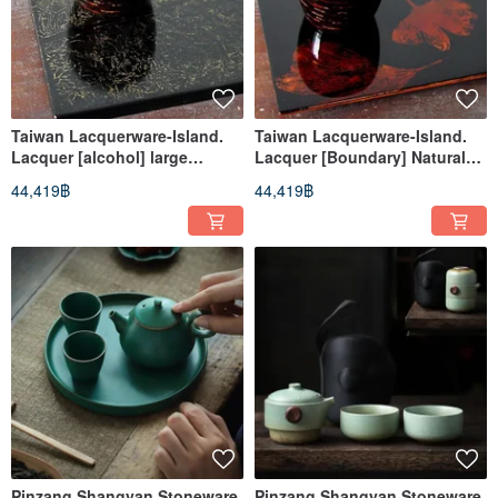
Taiwan Lacquerware-Island.
Taiwan Lacquerware-Island.
Lacquer [alcohol] large
Lacquer [Boundary] Natural
lacquer tray with natural
Lacquer Large Lacquer Plate
44,419฿
44,419฿
lacquer
Pinzang Shangyan Stoneware
Pinzang Shangyan Stoneware