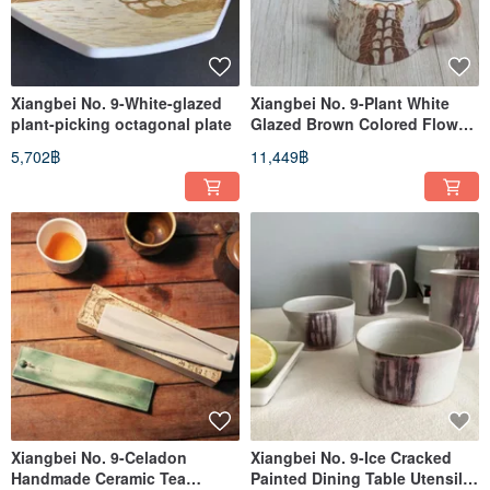
Xiangbei No. 9-White-glazed
Xiangbei No. 9-Plant White
plant-picking octagonal plate
Glazed Brown Colored Flower
Teapot
5,702฿
11,449฿
Xiangbei No. 9-Celadon
Xiangbei No. 9-Ice Cracked
Handmade Ceramic Tea
Painted Dining Table Utensils