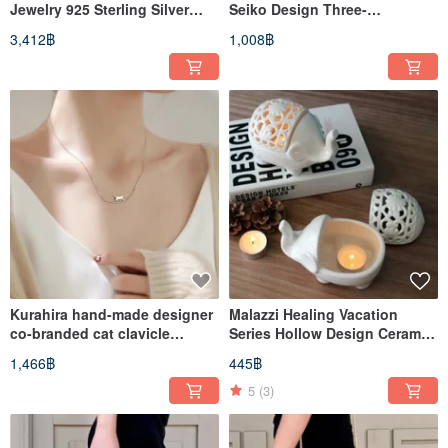
Jewelry 925 Sterling Silver
Seiko Design Three-
Rose Ring
dimensional Art Pin/Badge
3,412฿
1,008฿
Jewelry (Landscape Painting-
Shencai Yiyi)
Kurahira hand-made designer
Malazzi Healing Vacation
co-branded cat clavicle
Series Hollow Design Ceramic
chain/bracelet/ring
Elephant Candle
1,466฿
445฿
combination
Holder/Storage Box
5
(3)