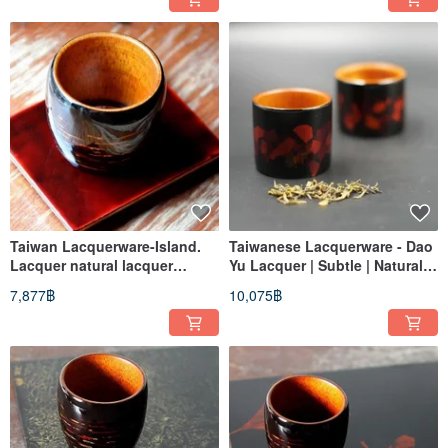
Taiwan Lacquerware-Island.
Taiwanese Lacquerware - Dao
Lacquer natural lacquer
Yu Lacquer | Subtle | Natural
exclusive cup set
Lacquer | Tumblers
7,877฿
10,075฿