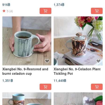
Ceremony Incense Holder /
Set
916฿
1,374฿
Lying Incense Plate / Incense
Incense Incense Plate-Three
5
(4)
Types
Xiangbei No. 9-Restored and
Xiangbei No. 9-Celadon Plant
burnt celadon cup
Tickling Pot
1,351฿
11,449฿