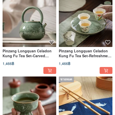
Pinzang Longquan Celadon
Pinzang Longquan Celadon
Kung Fu Tea Set-Carved
Kung Fu Tea Set-Refreshment
Peony Teapot
Tray
1,466฿
1,466฿
ขายหมด