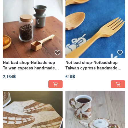
Not bad shop-Notbadshop
Not bad shop-Notbadshop
Taiwan cypress handmade
Taiwan cypress handmade
coffee spoon
fork-single entry
2,164฿
619฿