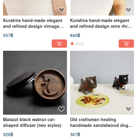
Kurahira hand-made elegant
Kurahira hand-made elegant
and refined design vintage
and refined design retro three-
enamel three-dimensional
dimensional corsage / brooch
937฿
840฿
brooch/pin jewelry (horse
(FengCai-Zhuyuan Yesheng)
galloping)
4
(1)
Malazzi black walnut cat-
Old craftsman healing
shaped diffuser (two styles)
handmade sandalwood dog
decoration ornaments
526฿
367฿