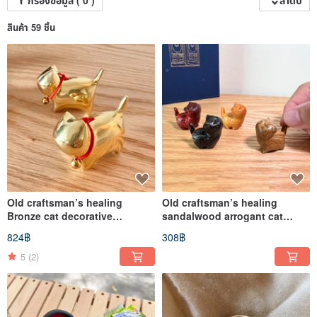
กรองข้อมูล ( 0 )
ลำดับ
สินค้า 59 ชิ้น
Old craftsman’s healing
Old craftsman’s healing
Bronze cat decorative
sandalwood arrogant cat
ornaments/hand toys
decorative ornaments/hand
824฿
308฿
toys
5
(2)