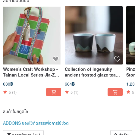
สินค้ายอดนิยม
เราไม่ชื่นชอบความโดดเด่นฉูดฉาด แต่หลงใหลในรูปแบบการใช้ชีวิตที่เรียบขรึมและอบอุ่น เรา
นำพื้นฐานการเติบโตที่แตกต่างกันของแต่ละรุ่น รวมถึงการตีความของเราที่มีต่อชีวิต ท้องถิ่น
และสุนทรียศาสตร์ มาสร้างความร่วมมือที่ข้ามทั้งสาขาและพื้นที่ ผสานความงดงามของ
วัฒนธรรมดั้งเดิมเข้ากับความรู้สึกทางการออกแบบร่วมสมัย และใช้กำลังของเราเองสร้าง
แพลตฟอร์มการใช้ชีวิตที่เต็มไปด้วยความใฝ่ฝัน การสืบทอดวัฒนธรรม และการยกระดับ
รสนิยม
ADDONS หมายถึง “อุปกรณ์เสริม” หรือ “สิ่งที่เพิ่มเติมเข้ามา”
ส่วนชื่อภาษาจีน “哎喔” นั้น เกิดจากการนำเสียงอ่านของคำว่า ADDONS
มาเขียนด้วยตัวอักษรจีนที่มีเสียงใกล้เคียงกัน
จากนั้นเราจึงนำความตั้งใจแรกเริ่มในการก่อตั้งแบรนด์
มามอบความหมายใหม่ให้แก่คำว่า “哎喔”:
“哎” คือเสียงถอนหายใจต่อโลกที่ทุกคนต่างเร่งแสวงหาความสำเร็จและผลประโยชน์เฉพาะหน้า
“喔” คือการตระหนักหลังจากเดินวนเวียนมาเนิ่นนานว่า ชีวิตไม่ได้อยู่ที่อื่น
Women's Craft Workshop -
Collection of ingenuity
Pin
และการได้ค้นพบความตั้งใจดั้งเดิมของการใช้ชีวิตอีกครั้ง
Tainan Local Series Jia-Zhi
ancient frosted glaze tea
Sto
“ร้านค้าออนไลน์ ADDONS” จัดส่งของใช้คุณภาพดีที่คุณอาจไม่เคยนึกถึงตรงถึงบ้าน
Handmade Book - Kraft
cups-2 pairs of cups
Port
630฿
664฿
1,2
ที่นี่ไม่มีผลิตภัณฑ์เชิงพาณิชย์ที่ฉาบฉวยหรือจงใจสร้างขึ้นเพื่อเอาใจผู้คน เราให้ความสนใจ
Paper / White Paper
Pot
เฉพาะสิ่งของที่มีความอบอุ่นและเกิดจากผู้ที่เข้าใจวิถีแห่งการใช้ชีวิตอย่างแท้จริง สินค้าที่เราคัด
5
(1)
5
(1)
5
เลือกมีจำนวนไม่มาก แต่ทุกชิ้นล้วนผ่านการเปรียบเทียบจำนวนมากและคัดสรรอย่างพิถีพิถัน
เราจึงนำเฉพาะสินค้าคุณภาพดีที่แม้แต่ตัวเราเองก็ยินดีครอบครอง มาแนะนำให้แก่ผู้ที่มีความ
เชื่อเดียวกัน นอกจากนี้ เรายังตั้งใจค้นหาดีไซเนอร์คุณภาพและแบรนด์ที่ยอดเยี่ยมซึ่ง
สร้างสรรค์ผลงานอย่างจริงจังในพื้นที่ต่าง ๆ พร้อมพูดคุยกับพวกเขาเกี่ยวกับทิศทางการ
สินค้าในสตูดิโอ
พัฒนาสินค้า ผ่านการวางตำแหน่งใหม่ การนำเสนอที่ถ่ายทอดทั้งอารมณ์และความอบอุ่น
ตลอดจนการร่วมกันสร้างสรรค์ผลิตภัณฑ์ที่สอดคล้องกับความตั้งใจแรกเริ่มของเรามากยิ่งขึ้น
ADDONS ของใช้คัดสรรเพื่อการใช้ชีวิต
หากคุณเป็นนักสร้างสรรค์ ดีไซเนอร์ หรือเจ้าของแบรนด์ และมีความใส่ใจกับความมุ่งมั่นเช่น
เดียวกัน เรายินดีต้อนรับให้ติดต่อเรา