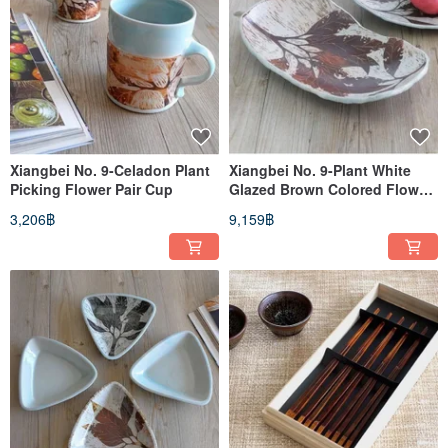
Xiangbei No. 9-Celadon Plant
Xiangbei No. 9-Plant White
Picking Flower Pair Cup
Glazed Brown Colored Flower
Snack Plate
3,206฿
9,159฿