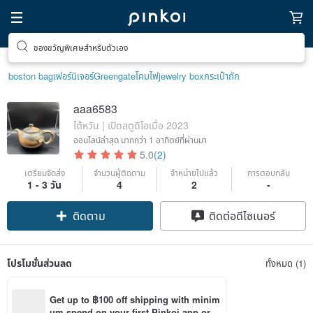
ของขวัญพิเศษสำหรับตัวเอง
boston bag
เฟอร์นิเจอร์
Greengate
โคมไฟ
jewelry box
กระเป๋าถัก
aaa6583
ไต้หวัน | เปิดสตูดิโอเมื่อ 2023
ออนไลน์ล่าสุด
มากกว่า 1 อาทิตย์ที่ผ่านมา
5.0
(2)
เตรียมจัดส่ง
จำนวนผู้ติดตาม
จำหน่ายไปแล้ว
การตอบกลับ
1 - 3 วัน
4
2
-
ติดตาม
ติดต่อดีไซเนอร์
โปรโมชั่นส่วนลด
ทั้งหมด (1)
Get up to ฿100 off shipping with minim
um spend on your first Pinkoi app orde