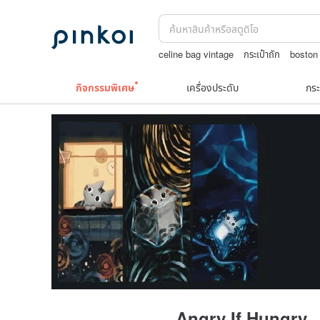
celine bag vintage
กระเป๋าถัก
boston
กระเป๋าปิ๊กแป๊กญี่ปุ่น
squareline 包包
ต
กิจกรรมพิเศษ
เครื่องประดับ
กระ
Angry If Hungry