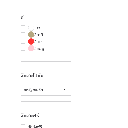
สี
ขาว
สีกากี
สีแดง
สึชมพู
จัดส่งไปยัง
สหรัฐอเมริกา
จัดส่งฟรี
จัดส่งฟรี