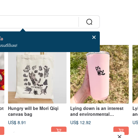
โอ
บรนด์ได้เลย!
ot
Hungry will be Mori Qiqi
Lying down is an interest
Ly
canvas bag
and environmental
an
protection accompanying
pr
US$ 8.91
US$ 12.92
US
cup
cu