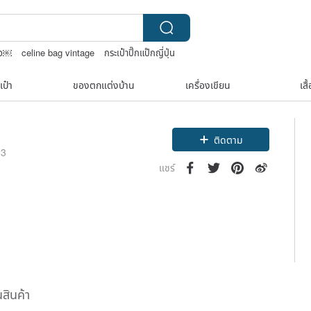
ทจ￼
celine bag vintage
กระเป๋าปิ๊กแป๊กญี่ปุ่น
ลายต่างๆ
nina ricci สร้อยคอ
เป๋า
ของตกแต่งบ้าน
เครื่องเขียน
เสื
ติดตาม
23
แชร์
นสินค้า