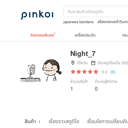
japanese bandana
สร้อยคอทองคำวินเ
washi tape
ชาผลไม้
ถักกระเป๋าโครเชต์
กิจกรรมพิเศษ
เครื่องประดับ
กระ
Night_7
ไต้หวัน
เปิดสตูดิโอเมื่อ 20
0.0
(0)
จำนวนสินค้า
จำนวนผู้ติดตาม
1
0
สินค้า
เรื่องราวสตูดิโอ
เงื่อนไขการเปลี่ยนคื
1