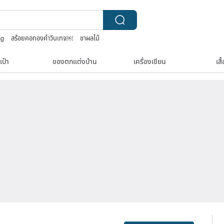
ag
สร้อยคอทองคำวินเทจ￼
ชาผลไม้
ne 包包
เป๋า
ของตกแต่งบ้าน
เครื่องเขียน
เสื