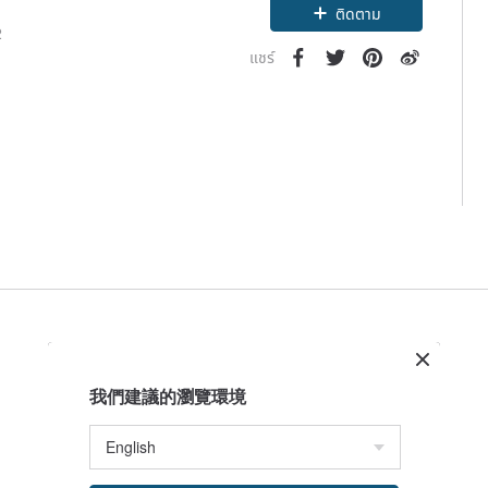
ติดตาม
2
แชร์
我們建議的瀏覽環境