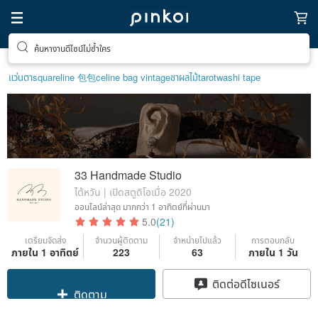
ค้นหางานดีไซน์ไม่ซ้ำใคร
แว่นตา
squareline 包包
celine bag vintage
ชาผลไม้
tarot
washi tape
33 Handmade Studio
ไต้หวัน | เปิดสตูดิโอเมื่อ 2020
ออนไลน์ล่าสุด
มากกว่า 1 อาทิตย์ที่ผ่านมา
5.0
(21)
เตรียมจัดส่ง
จำนวนผู้ติดตาม
จำหน่ายไปแล้ว
การตอบกลับ
ภายใน 1 อาทิตย์
223
63
ภายใน 1 วัน
Claim coupon
ติดต่อดีไซเนอร์
ติดตาม