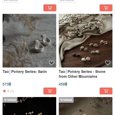
Tao│Pottery Series- Satin
Tao│Pottery Series - Stone
from Other Mountains
573฿
458฿
5
(1)
ขายหมด
ขายหมด