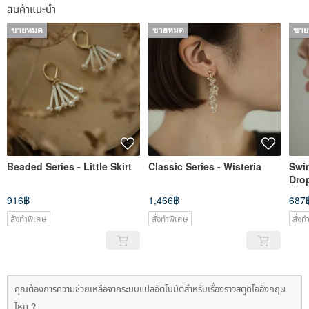
สินค้าแนะนำ
ขายหมด
ขายหมด
ขา
Beaded Series - Little Skirt
Classic Series - Wisteria
Swin
Dro
916฿
1,466฿
687
สั่งทำพิเศษ
สั่งทำพิเศษ
สั่ง
คุณต้องการความช่วยเหลือจากระบบแปลอัตโนมัติสำหรับเรื่องราวสตูดิโออังกฤษ
ไหม ?