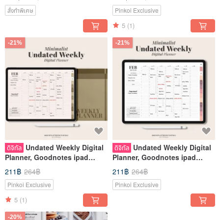
template
Minimalist
สั่งทำพิเศษ
Pinkoi Exclusive
5
(1)
-21%
-21%
Undated Weekly Digital
Undated Weekly Digital
ดิจิทัล
ดิจิทัล
Planner, Goodnotes ipad
Planner, Goodnotes ipad
Planner, Daily hourly
Planner, Daily hourly
211฿
264฿
211฿
264฿
Minimalist
Minimalist
Pinkoi Exclusive
Pinkoi Exclusive
5
(1)
-20%