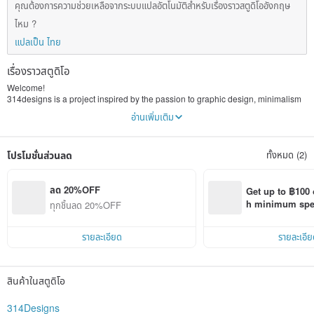
คุณต้องการความช่วยเหลือจากระบบแปลอัตโนมัติสำหรับเรื่องราวสตูดิโออังกฤษ
ไหม ?
แปลเป็น ไทย
เรื่องราวสตูดิโอ
Welcome!
314designs is a project inspired by the passion to graphic design, minimalism
and typography.
อ่านเพิ่มเติม
We create the canva and InDesign templates for couches, visual assistants,
designers, bloggers and other creative entrepreneurs. Have a look around,
and if you have any questions, please do not hesitate to contact us.
โปรโมชั่นส่วนลด
ทั้งหมด (2)
ลด 20%OFF
Get up to ฿100 
h minimum spend
ทุกชิ้นลด 20%OFF
Pinkoi app orde
รายละเอียด
รายละเอีย
สินค้าในสตูดิโอ
314Designs