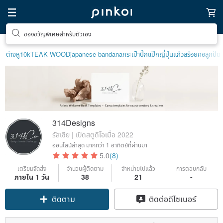
ของขวัญพิเศษสำหรับตัวเอง
ต่างหู10k
TEAK WOOD
japanese bandana
กระเป๋าปิ๊กแป๊กญี่ปุ่น
แก้ว
สร้อยคอลูกปัด
314Designs
รัสเซีย | เปิดสตูดิโอเมื่อ 2022
ออนไลน์ล่าสุด
มากกว่า 1 อาทิตย์ที่ผ่านมา
5.0
(8)
เตรียมจัดส่ง
จำนวนผู้ติดตาม
จำหน่ายไปแล้ว
การตอบกลับ
ภายใน 1 วัน
38
21
-
ติดตาม
ติดต่อดีไซเนอร์