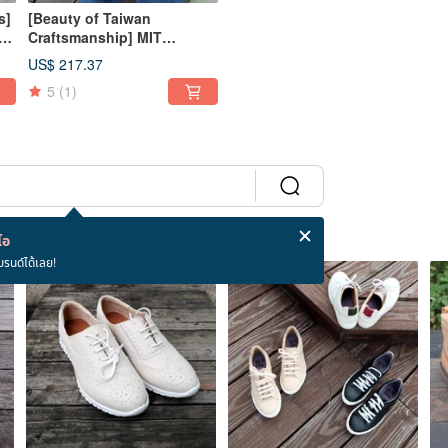
s]
[Beauty of Taiwan
Craftsmanship] MIT
ed
handmade shoes CHELSEA
US$ 217.37
BOOTS micro square last
5
(1)
whole piece of cowhide
carved and cut
โอ
บรนด์ได้เลย!