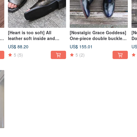
[Heart is too soft] All
[Nostalgic Grace Goddess]
[N
leather soft inside and
One-piece double buckle
Do
es
outside covered open-toe
Monk shoes retro polished
re
US$ 88.20
US$ 155.01
US
er
flat sandals
mirrored soft leather 5
co
5
(5)
5
(2)
colors (dark wine red