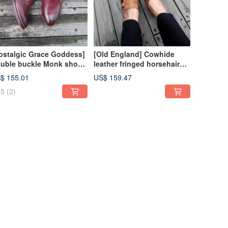
ostalgic Grace Goddess]
[Old England] Cowhide
uble buckle Monk shoes
leather fringed horsehair
tro polished soft leather 6
hit color Monk gentleman
$ 155.01
US$ 159.47
lors
women's shoes
5
(2)