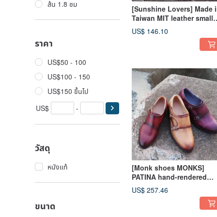
ส้น 1.8 ซม
[Sunshine Lovers] Made 
Taiwan MIT leather small
wooden heel flat-bottom
US$ 146.10
pointed three-eye Derby
ราคา
shoes cowhide sheepski
US$50 - 100
US$100 - 150
US$150 ขึ้นไป
US$
-
วัสดุ
หนังแท้
[Monk shoes MONKS]
PATINA hand-rendered
ancient dyeing full hand-
US$ 257.46
made retro gradient brus
ขนาด
color customization