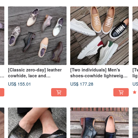
[Classic zero-day] leather
[Two individuals] Men's
[T
ce
cowhide, lace and
shoes-cowhide lightweight
li
horsehair three-eye strap
MODO thick-soled woven
so
US$ 155.01
US$ 177.28
US
wood-heel derby shoes
braid casual sneakers
sn
DERBY