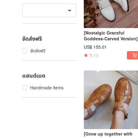
[Nostalgic Graceful
จัดส่งฟรี
Goddess-Carved Version]
Double-buckle Monk Sho
US$ 155.01
Retro Polished Soft Leath
จัดส่งฟรี
5
(1)
6 Colors
แฮนด์เมด
Handmade items
[Grow up together with