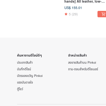
hands] All leather, low-
heeled, small wooden hee
US$ 155.01
fish bone, hand-woven
5
(29)
Roman sandals, five color
inside and outside
ค้นหางานดีไซน์ดีๆ
จำหน่ายสินค้า
ประเภทสินค้า
ลงขายสินค้าบน Pinkoi
บันทึกดีไซน์
ถาม-ตอบสำหรับดีไซเนอร์
บัตรของขวัญ Pinkoi
แรงบันดาลใจ
ตู้โชว์