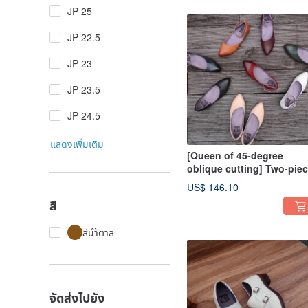
JP 25
JP 22.5
JP 23
JP 23.5
JP 24.5
แสดงเพิ่มเติม
[Queen of 45-degree
oblique cutting] Two-pie
full leather small wooden
US$ 146.10
heel oblique piece cut
สี
streamlined tapered
pointed toe flat shoes
สีนำ้ตาล
จัดส่งไปยัง