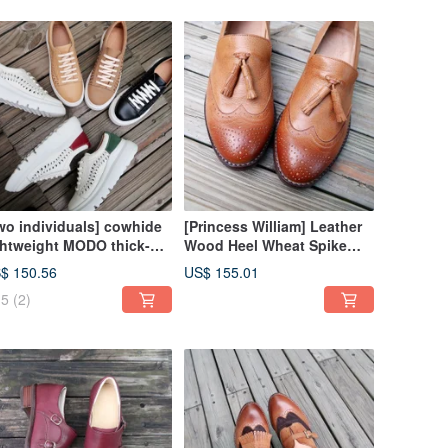
wo individuals] cowhide
[Princess William] Leather
ghtweight MODO thick-
Wood Heel Wheat Spike
led braided braid casual
Loafers Lazy Shoes Oxford
$ 150.56
US$ 155.01
eakers
British Cowhide Sheepskin
5
(2)
10 Colors