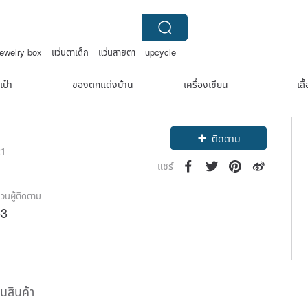
jewelry box
แว่นตาเด็ก
แว่นสายตา
upcycle
เป๋า
ของตกแต่งบ้าน
เครื่องเขียน
เสื
ติดตาม
21
แชร์
วนผู้ติดตาม
53
ืนสินค้า