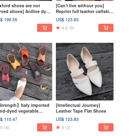
xford shoes are not
[Can't live without you]
rved shoes] Aniline dyed
Reprint full leather calfskin
whide two-color rubbing
lazy shoes casual shoes
$ 199.55
US$ 123.83
raps small wooden heel
small white shoes skate
4.6
(9)
x-eye Derby
shoes
trength】Italy imported
[Intellectual Journey]
nd-dyed vegetable
Leather Tape Flat Shoes
nned cowhide sandals
$ 110.47
US$ 123.83
d slippers
5
(4)
5
(3)