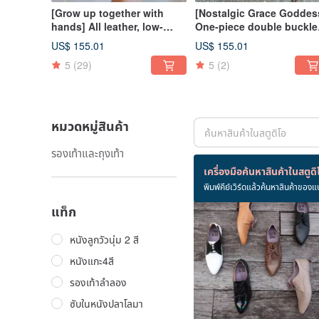
[Grow up together with
[Nostalgic Grace Goddes
hands] All leather, low-
One-piece double buckle
heeled, small wooden heel,
Monk shoes retro polish
US$ 155.01
US$ 155.01
fish bone, hand-woven
mirrored soft leather 5
5
(29)
5
(2)
Roman sandals, five colors,
colors (dark wine red
inside and outside
หมวดหมู่สินค้า
รองเท้าและถุงเท้า
สินค้า 21 ชิ้น
เครื่องมือค้นหาสินค้าในสตูดิ
พิมพ์คีย์เวิร์ดแล้วค้นหาสินค้าของแ
แท็ก
หนังลูกวัวนุ่ม 2 สี
หนังแกะ4สี
รองเท้าลำลอง
ซับในหนังปลาโลมา