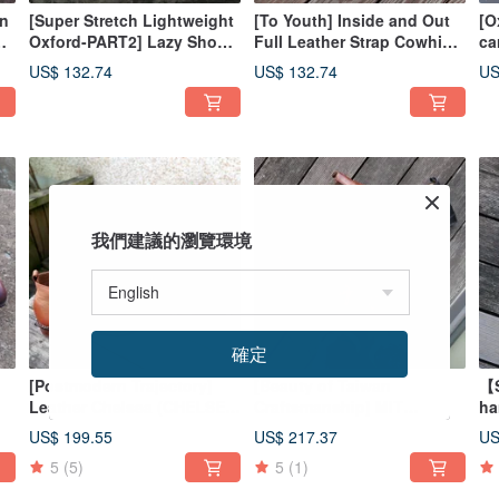
in
[Super Stretch Lightweight
[To Youth] Inside and Out
[O
Oxford-PART2] Lazy Shoes
Full Leather Strap Cowhide
ca
ed
Sports Style Super
Flat Small White Shoes
co
US$ 132.74
US$ 132.74
US
Lightweight Oxford Shoes
Sneakers
st
n
si
我們建議的瀏覽環境
確定
[Postmodern Trajectory]
[Beauty of Taiwan
【S
Leather Chelsea (CHELSEA
Craftsmanship] MIT
ha
BOOTS) short boots
handmade shoes CHELSEA
ta
US$ 199.55
US$ 217.37
US
h
BOOTS micro square last
an
5
(5)
5
(1)
whole piece of cowhide
carved and cut