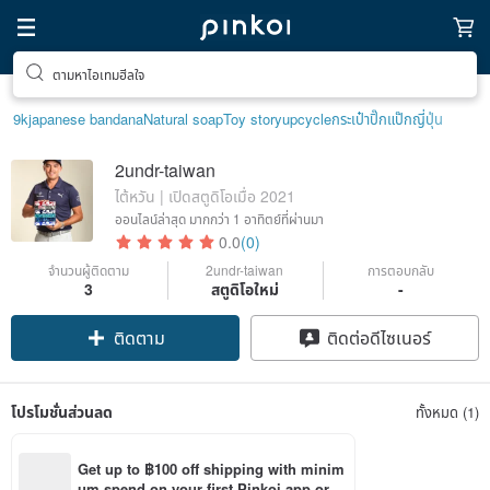
ตามหาไอเทมฮีลใจ
9k
japanese bandana
Natural soap
Toy story
upcycle
กระเป๋าปิ๊กแป๊กญี่ปุ่น
2undr-taiwan
ไต้หวัน | เปิดสตูดิโอเมื่อ 2021
ออนไลน์ล่าสุด
มากกว่า 1 อาทิตย์ที่ผ่านมา
0.0
(0)
จำนวนผู้ติดตาม
2undr-taiwan
การตอบกลับ
3
สตูดิโอใหม่
-
ติดตาม
ติดต่อดีไซเนอร์
โปรโมชั่นส่วนลด
ทั้งหมด (1)
Get up to ฿100 off shipping with minim
um spend on your first Pinkoi app orde