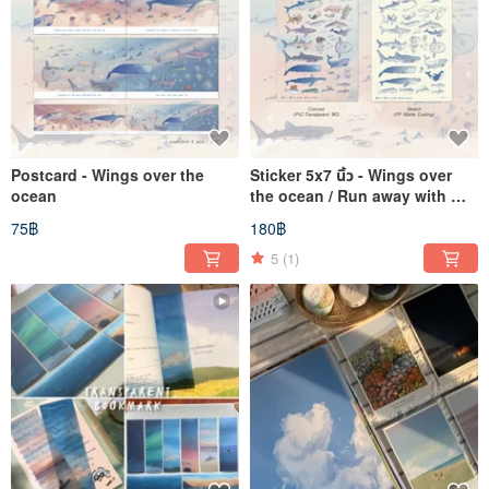
Postcard - Wings over the
Sticker 5x7 นิ้ว - Wings over
ocean
the ocean / Run away with me
/ Tiny creatures
75฿
180฿
5
(1)