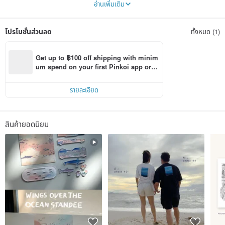
อ่านเพิ่มเติม
Keep it as memory and tell the stories through the simple lines.
..doodle the moments..
โปรโมชั่นส่วนลด
ทั้งหมด (1)
Our memories depend on the moments we desired :)
We hope you will like my doodle
Get up to ฿100 off shipping with minim
and come back here again.
um spend on your first Pinkoi app orde
r within 7 days!
-
รายละเอียด
2an. เพจเล็กๆที่เกิดจากความตั้งใจของเราในการบันทึกเหตุการณ์และสิ่งต่างๆรอบตัวที่ได้พบ
เจอ ผ่านภาพวาด โดยใช้ลายเส้นและสีที่มีความละมุน เรียบง่าย เพราะเพียงแค่เรามองกลับไป
เห็นภาพพวกนั้นบนหน้ากระดาษ ก็ทำให้หวนนึกไปถึงกลิ่นอายของความเรื่องราวที่ปรากฎอยู่ใน
ความทรงจำ.
สินค้ายอดนิยม