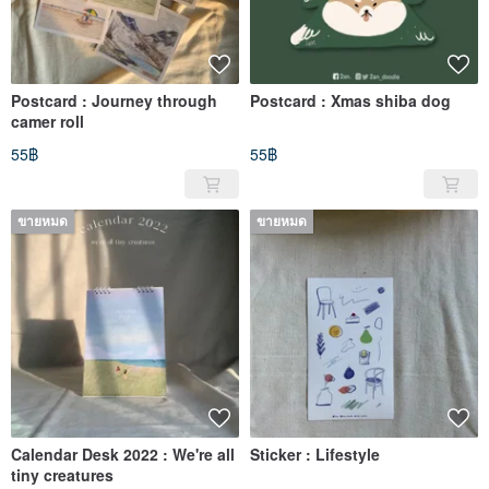
Postcard : Journey through
Postcard : Xmas shiba dog
camer roll
55฿
55฿
ขายหมด
ขายหมด
Calendar Desk 2022 : We're all
Sticker : Lifestyle
tiny creatures