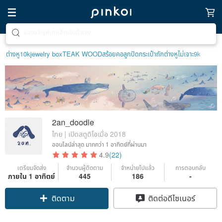
ตามหาไอเทมฮีลใจ
ต่างหู10k
jewelry box
TEAK WOOD
สร้อยคอลูกปัด
กระเป๋าถัก
ต่างหูไม่เจาะ9k
2an_doodle
ไทย | เปิดสตูดิโอเมื่อ 2018
ออนไลน์ล่าสุด
มากกว่า 1 อาทิตย์ที่ผ่านมา
4.9
(22)
เตรียมจัดส่ง
จำนวนผู้ติดตาม
จำหน่ายไปแล้ว
การตอบกลับ
ภายใน 1 อาทิตย์
445
186
-
ติดตาม
ติดต่อดีไซเนอร์