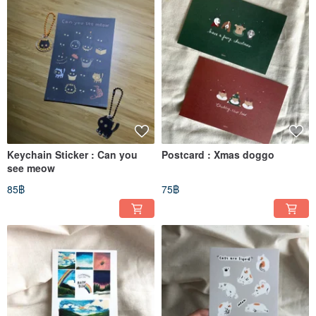
Keychain Sticker : Can you
Postcard : Xmas doggo
see meow
85฿
75฿