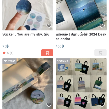
Sticker : You are my sky. (ทึบ)
พร้อมส่ง | ปฏิทินตั้งโต๊ะ 2024 Desk
calendar
75฿
450฿
5
(1)
ขายหมด
ขายหมด