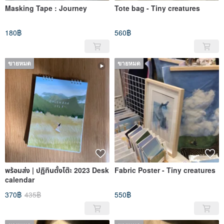
Masking Tape : Journey
Tote bag - Tiny creatures
180฿
560฿
ขายหมด
ขายหมด
พร้อมส่ง | ปฏิทินตั้งโต๊ะ 2023 Desk
Fabric Poster - Tiny creatures
calendar
370฿
435฿
550฿