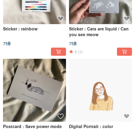
Sticker : rainbow
Sticker : Cats are liquid / Can
you see meow
75฿
75฿
5
(1)
Postcard : Save power mode
Digital Portrait : color