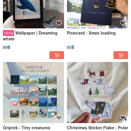
Wallpaper | Dreaming
Postcard : Xmas loading
ดิจิทัล
whale
89฿
85฿
Griptok - Tiny creatures
Christmas Sticker Flake : Polar