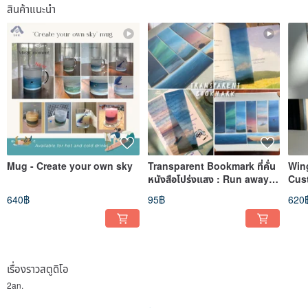
สินค้าแนะนำ
Mug - Create your own sky
Transparent Bookmark ที่คั่น
Wing
หนังสือโปร่งแสง : Run away
Cus
with me
640฿
95฿
620
เรื่องราวสตูดิโอ
2an.
A girl who interest in colors of nature, sky and phenomena.