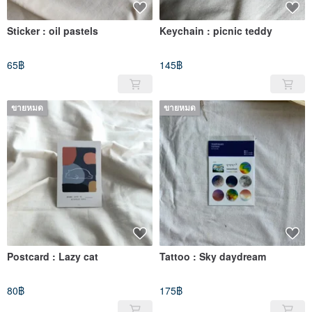
Sticker : oil pastels
Keychain : picnic teddy
65฿
145฿
ขายหมด
ขายหมด
Postcard : Lazy cat
Tattoo : Sky daydream
80฿
175฿