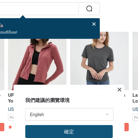
โอ
บรนด์ได้เลย!
e
UPF 50 + Cooling Matte
Lavender scented T-shirts
La
我們建議的瀏覽環境
Yoga Hoodie - White / Dry
Lo
rose
Ti
US$ 44.10
US$ 20.05
US
An
Pinkoi Exclusive
Pinkoi Exclusive
Pi
5
(1)
確定