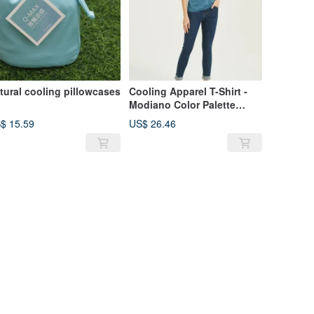
tural cooling pillowcases
Cooling Apparel T-Shirt -
Modiano Color Palette
Custom Dyeing ~ Divine
$ 15.59
US$ 26.46
Grey-Blue - M Size Three-
Piece Set