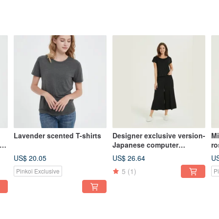
Lavender scented T-shirts
Designer exclusive version-
Mi
Japanese computer
ro
jacquard home wear-wizard
US$ 20.05
US$ 26.64
US
black
5
(1)
Pinkoi Exclusive
P