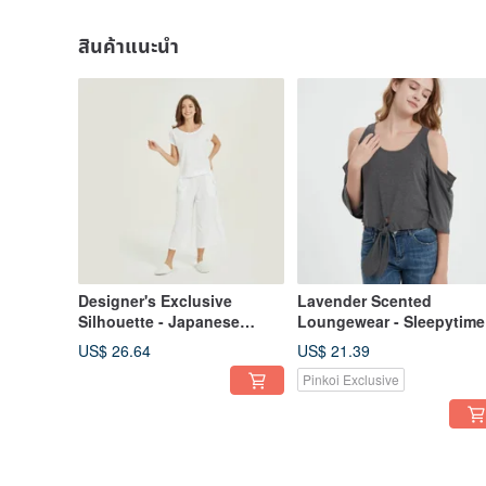
สินค้าแนะนำ
Designer's Exclusive
Lavender Scented
Silhouette - Japanese
Loungewear - Sleepytime
Computer Jacquard
Tie-Front Top / Wearable
US$ 26.64
US$ 21.39
Loungewear - Pure White
Anywhere.
Pinkoi Exclusive