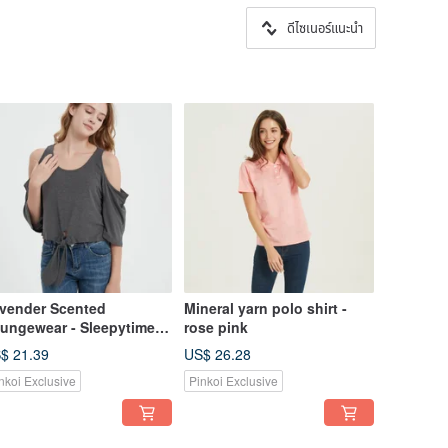
ดีไซเนอร์แนะนำ
vender Scented
Mineral yarn polo shirt -
ungewear - Sleepytime
rose pink
e-Front Top / Wearable
$ 21.39
US$ 26.28
ywhere.
nkoi Exclusive
Pinkoi Exclusive