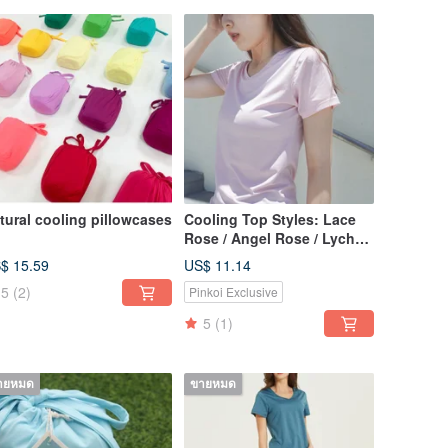
tural cooling pillowcases
Cooling Top Styles: Lace
Rose / Angel Rose / Lychee
Rose / Shell Powder / Dry
$ 15.59
US$ 11.14
Rose
5
(2)
Pinkoi Exclusive
5
(1)
ายหมด
ขายหมด