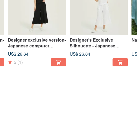
n-
Designer exclusive version-
Designer's Exclusive
Na
Japanese computer
Silhouette - Japanese
lk
jacquard home wear-wizard
Computer Jacquard
US$ 26.64
US$ 26.64
US
black
Loungewear - Pure White
5
(1)