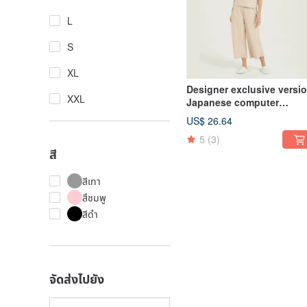
L
S
XL
Designer exclusive versio
XXL
Japanese computer
jacquard home service-mi
US$ 26.64
tea color
5
(3)
สี
สีเทา
สึชมพู
สีดำ
จัดส่งไปยัง