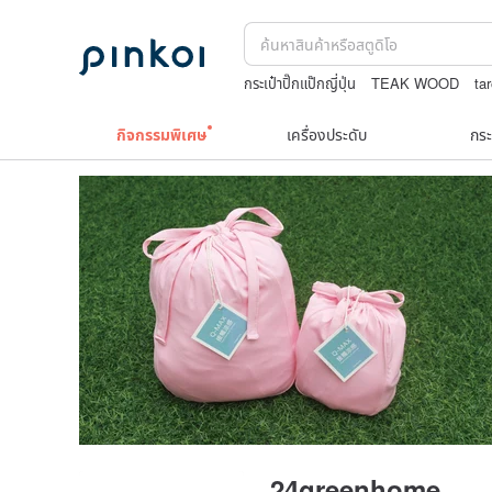
กระเป๋าปิ๊กแป๊กญี่ปุ่น
TEAK WOOD
tar
japanese bandana
crotchless panti
กิจกรรมพิเศษ
เครื่องประดับ
กระ
24greenhome