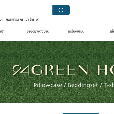
ot
แพทเทิร์น กระเป๋า โครเชต์
es women
upcycle
ชาผลไม้
เป๋า
ของตกแต่งบ้าน
เครื่องเขียน
เสื