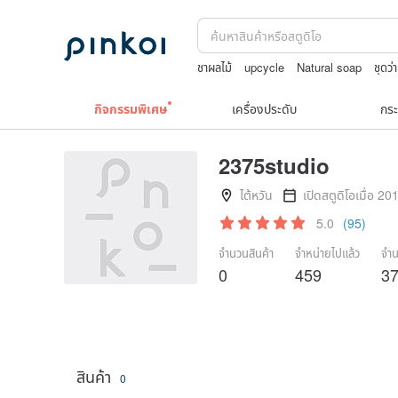
ชาผลไม้
upcycle
Natural soap
ชุดว่
กระเป๋าปิ๊กแป๊กญี่ปุ่น
แก้ว
กิจกรรมพิเศษ
เครื่องประดับ
กระ
2375studio
ไต้หวัน
เปิดสตูดิโอเมื่อ 20
5.0
(95)
จำนวนสินค้า
จำหน่ายไปแล้ว
จำน
0
459
3
สินค้า
0