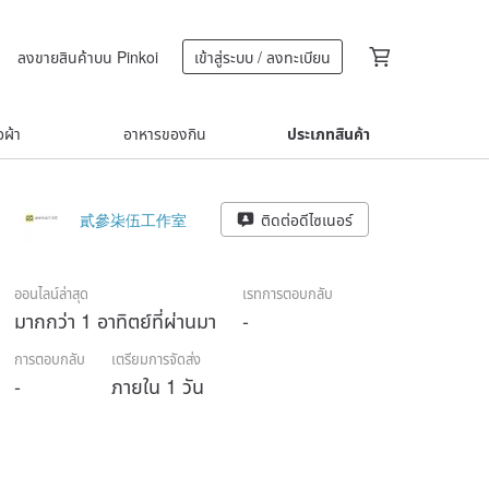
ลงขายสินค้าบน Pinkoi
เข้าสู่ระบบ / ลงทะเบียน
้อผ้า
อาหารของกิน
ประเภทสินค้า
貳參㭍伍工作室
ติดต่อดีไซเนอร์
ออนไลน์ล่าสุด
เรทการตอบกลับ
มากกว่า 1 อาทิตย์ที่ผ่านมา
-
การตอบกลับ
เตรียมการจัดส่ง
-
ภายใน 1 วัน