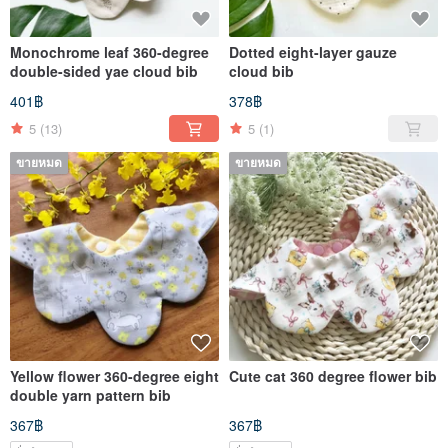
Monochrome leaf 360-degree
Dotted eight-layer gauze
double-sided yae cloud bib
cloud bib
401฿
378฿
5
(13)
5
(1)
ขายหมด
ขายหมด
Yellow flower 360-degree eight
Cute cat 360 degree flower bib
double yarn pattern bib
367฿
367฿