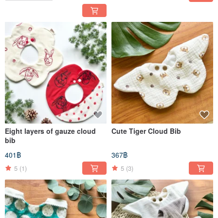
Eight layers of gauze cloud
Cute Tiger Cloud Bib
bib
401฿
367฿
5
(1)
5
(3)