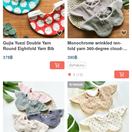
Gujia Yuezi Double Yarn
Monochrome wrinkled ten-
Round Eightfold Yarn Bib
fold yarn 360-degree cloud-
shaped bib
378฿
390฿
สั่งทำพิเศษ
5
(13)
ขายหมด