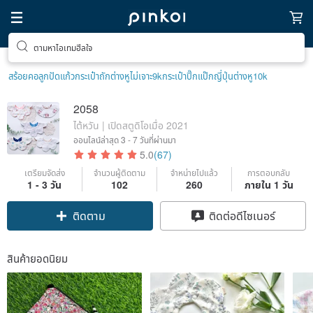
ตามหาไอเทมฮีลใจ
ค้นหางานดีไซน์ไม่ซ้ำใคร
สร้อยคอลูกปัด
แก้ว
กระเป๋าถัก
ต่างหูไม่เจาะ9k
กระเป๋าปิ๊กแป๊กญี่ปุ่น
ต่างหู10k
2058
ไต้หวัน | เปิดสตูดิโอเมื่อ 2021
ออนไลน์ล่าสุด
3 - 7 วันที่ผ่านมา
5.0
(67)
เตรียมจัดส่ง
จำนวนผู้ติดตาม
จำหน่ายไปแล้ว
การตอบกลับ
1 - 3 วัน
102
260
ภายใน 1 วัน
ติดตาม
ติดต่อดีไซเนอร์
สินค้ายอดนิยม