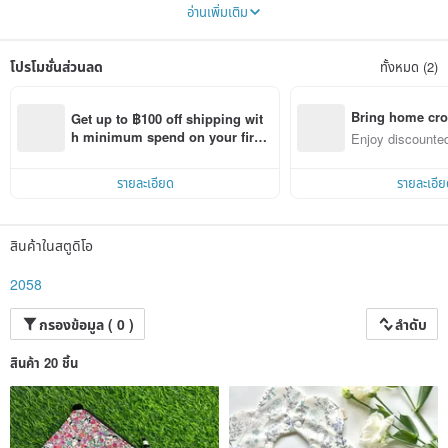
have also seen many children along the way. Some children have lost their
อ่านเพิ่มเติม
ability to move and express at birth. Or developmental delays require early
medical treatment and long-term special education. We want to turn this
gratitude into strength. In 2058, we will donate part of the proceeds of all
โปรโมชั่นส่วนลด
ทั้งหมด (2)
products to help children with severe illness and developmental delays.
Bring home cro
Get up to ฿100 off shipping wit
n with ease
h minimum spend on your first 
Enjoy discounted
Pinkoi app order within 7 days!
ct cross-border 
รายละเอียด
รายละเอีย
สินค้าในสตูดิโอ
2058
กรองข้อมูล ( 0 )
ลำดับ
สินค้า 20 ชิ้น