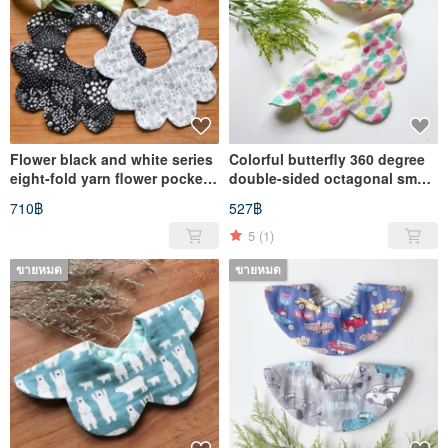
Flower black and white series
Colorful butterfly 360 degree
eight-fold yarn flower pocket
double-sided octagonal small
two into the group
flower pocket headband set
710฿
527฿
5
(1)
ขายหมด
ขายหมด