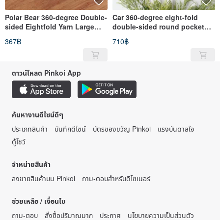
Polar Bear 360-degree Double-
Car 360-degree eight-fold
sided Eightfold Yarn Large
double-sided round pocket
Flower Pocket
two into the group
367฿
710฿
ดาวน์โหลด Pinkoi App
ค้นหางานดีไซน์ดีๆ
ประเภทสินค้า
บันทึกดีไซน์
บัตรของขวัญ Pinkoi
แรงบันดาลใจ
ตู้โชว์
จำหน่ายสินค้า
ลงขายสินค้าบน Pinkoi
ถาม-ตอบสำหรับดีไซเนอร์
ช่วยเหลือ / เงื่อนไข
ถาม-ตอบ
สั่งซื้อปริมาณมาก
ประกาศ
นโยบายความเป็นส่วนตัว