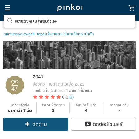
ของขวัญพิเศษสำหรับตัวเอง
print
upcycle
washi tape
แว่นสายตา
แว่นตาเด็ก
กระเป๋าถัก
2047
ฮ่องกง | เปิดสตูดิโอเมื่อ 2022
ออนไลน์ล่าสุด
มากกว่า 1 อาทิตย์ที่ผ่านมา
0.0
(0)
เตรียมจัดส่ง
จำนวนผู้ติดตาม
จำหน่ายไปแล้ว
การตอบกลับ
มากกว่า 7 วัน
5
4
-
ติดตาม
ติดต่อดีไซเนอร์