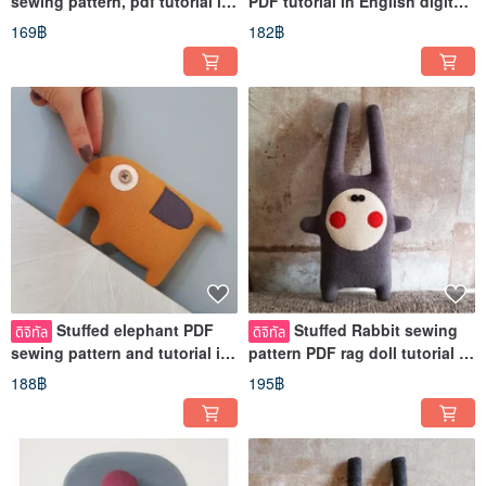
sewing pattern, pdf tutorial in
PDF tutorial in English digital
English, Digital download
product, Halloween decor
169฿
182฿
Stuffed elephant PDF
Stuffed Rabbit sewing
ดิจิทัล
ดิจิทัล
sewing pattern and tutorial in
pattern PDF rag doll tutorial in
English, Digital download
English Digital download
188฿
195฿