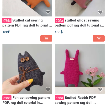
Stuffed cat sewing
stuffed ghost sewing
ดิจิทัล
ดิจิทัล
pattern PDF rag doll tutorial in
pattern pdf rag doll tutorial in
English Digital download
English, Digital download
188฿
188฿
Felt cat sewing pattern
Stuffed Rabbit PDF
ดิจิทัล
ดิจิทัล
PDF, rag doll tutorial in
sewing pattern rag doll
English digital product
tutorial in English Digital