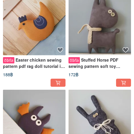
Easter chicken sewing
Stuffed Horse PDF
ดิจิทัล
ดิจิทัล
pattern pdf rag doll tutorial in
sewing pattern soft toy
english, easter decor pdf
tutorial in English Digital
188฿
172฿
download