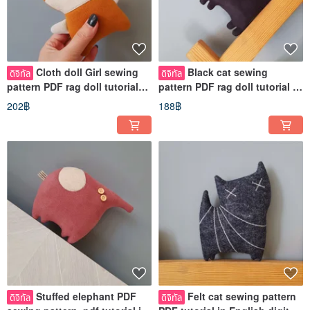
Cloth doll Girl sewing
Black cat sewing
ดิจิทัล
ดิจิทัล
pattern PDF rag doll tutorial
pattern PDF rag doll tutorial in
English, Digital download
English, Halloween decor PDF
202฿
188฿
Stuffed elephant PDF
Felt cat sewing pattern
ดิจิทัล
ดิจิทัล