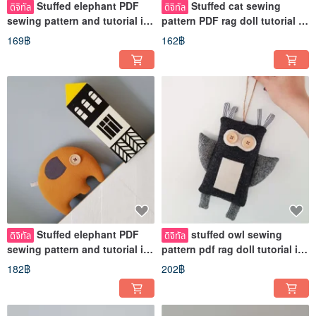
Stuffed elephant PDF
Stuffed cat sewing
ดิจิทัล
ดิจิทัล
sewing pattern and tutorial in
pattern PDF rag doll tutorial in
English, Digital download
English Digital download
169฿
162฿
Stuffed elephant PDF
stuffed owl sewing
ดิจิทัล
ดิจิทัล
sewing pattern and tutorial in
pattern pdf rag doll tutorial in
English, Digital download
English, Digital download
182฿
202฿