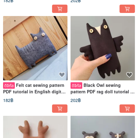
182฿
202฿
Felt cat sewing pattern
Black Owl sewing
ดิจิทัล
ดิจิทัล
PDF tutorial in English digital
pattern PDF rag doll tutorial in
product, felt doll pdf
English, Halloween decor PDF
182฿
202฿