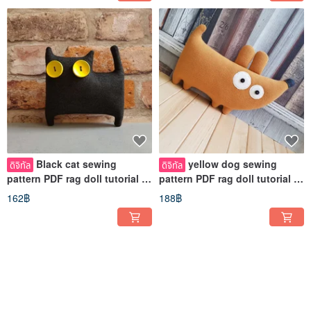
Black cat sewing
yellow dog sewing
ดิจิทัล
ดิจิทัล
pattern PDF rag doll tutorial in
pattern PDF rag doll tutorial in
English, Halloween decor PDF
English, soft animal pattern
162฿
188฿