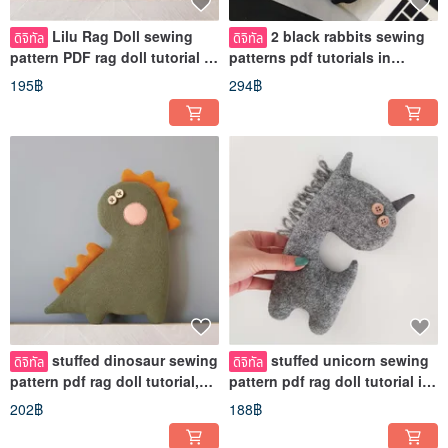
Lilu Rag Doll sewing
2 black rabbits sewing
ดิจิทัล
ดิจิทัล
pattern PDF rag doll tutorial in
patterns pdf tutorials in
English in digital format
English, Halloween dolls Diy
195฿
294฿
stuffed dinosaur sewing
stuffed unicorn sewing
ดิจิทัล
ดิจิทัล
pattern pdf rag doll tutorial,
pattern pdf rag doll tutorial in
cartoon animal pattern
English Digital download
202฿
188฿