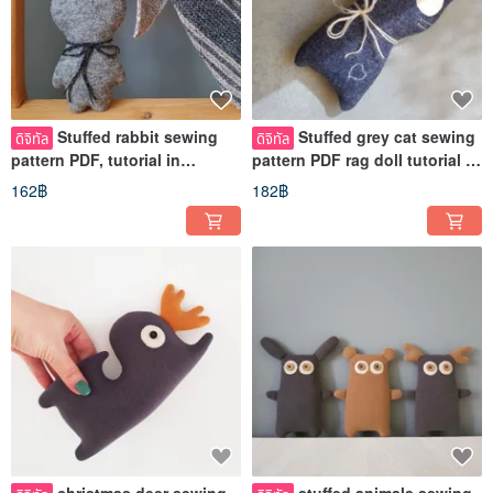
Stuffed rabbit sewing
Stuffed grey cat sewing
ดิจิทัล
ดิจิทัล
pattern PDF, tutorial in
pattern PDF rag doll tutorial in
English. Digital download
English
162฿
182฿