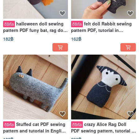
halloween doll sewing
felt doll Rabbit sewing
ดิจิทัล
ดิจิทัล
pattern PDF funy bat, rag doll
pattern PDF, tutorial in
tutorial in English
English Digital download
182฿
162฿
Stuffed cat PDF sewing
crazy Alice Rag Doll
ดิจิทัล
ดิจิทัล
pattern and tutorial in English,
PDF sewing pattern, tutorial in
Digital download
English, digital download