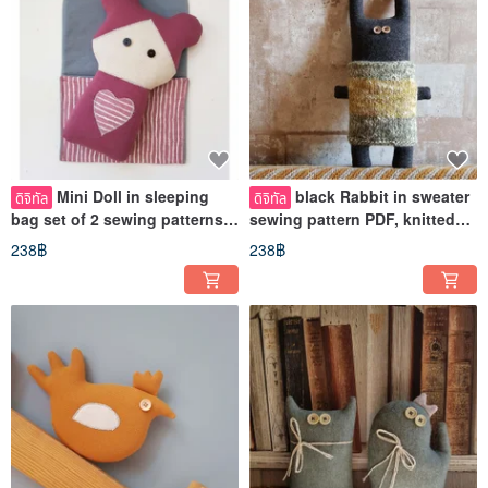
Mini Doll in sleeping
black Rabbit in sweater
ดิจิทัล
ดิจิทัล
bag set of 2 sewing patterns
sewing pattern PDF, knitted
pdf, digital tutorial PDF
pattern, 2 Digital tutorials
238฿
238฿