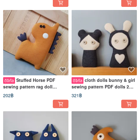
Stuffed Horse PDF
cloth dolls bunny & girl
ดิจิทัล
ดิจิทัล
sewing pattern rag doll
sewing pattern PDF dolls 2
tutorial in English Digital
tutorials in English DIGITAL
202฿
321฿
download