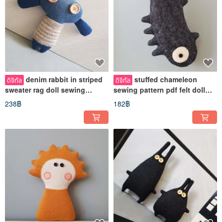
denim rabbit in striped
stuffed chameleon
ดิจิทัล
ดิจิทัล
sweater rag doll sewing
sewing pattern pdf felt doll
pattern & tutorial Digital
tutorial black dragon pattern
238฿
182฿
pdf