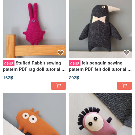
Stuffed Rabbit sewing
felt penguin sewing
ดิจิทัล
ดิจิทัล
pattern PDF rag doll tutorial in
pattern PDF felt doll tutorial in
English, soft toy animal
English, stuffed bird PDF
162฿
202฿