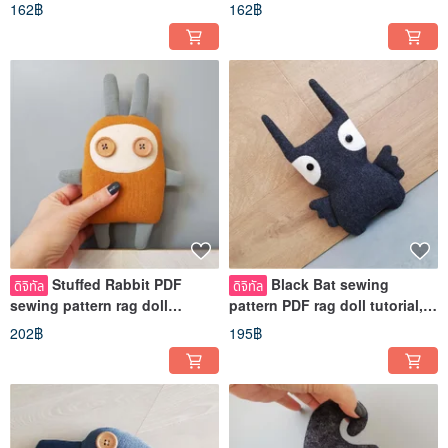
162฿
162฿
download
Stuffed Rabbit PDF
Black Bat sewing
ดิจิทัล
ดิจิทัล
sewing pattern rag doll
pattern PDF rag doll tutorial,
tutorial in English Digital
Digital download, Batman
202฿
195฿
download
pattern