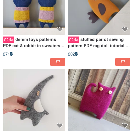
denim toys patterns
stuffed parrot sewing
ดิจิทัล
ดิจิทัล
PDF cat & rabbit in sweaters
pattern PDF rag doll tutorial in
rag dolls tutorials in English
English DIGITAL Download
271฿
202฿