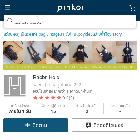
ตามหาไอเทมฮีลใจ
สร้อยคอลูกปัด
celine bag vintage
un ซับไทย
upcycle
ชุดว่ายน้ำ
Toy story
Rabbit Hole
รัสเซีย | เปิดสตูดิโอเมื่อ 2022
ออนไลน์ล่าสุด
มากกว่า 1 อาทิตย์ที่ผ่านมา
0.0
(0)
เตรียมจัดส่ง
จำนวนผู้ติดตาม
จำหน่ายไปแล้ว
การตอบกลับ
ภายใน 1 วัน
15
3
-
ติดตาม
ติดต่อดีไซเนอร์