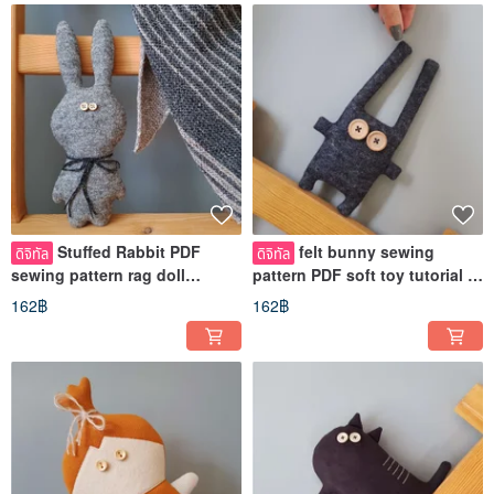
Stuffed Rabbit PDF
felt bunny sewing
ดิจิทัล
ดิจิทัล
sewing pattern rag doll
pattern PDF soft toy tutorial in
tutorial in English Digital
English, Digital download
162฿
162฿
download