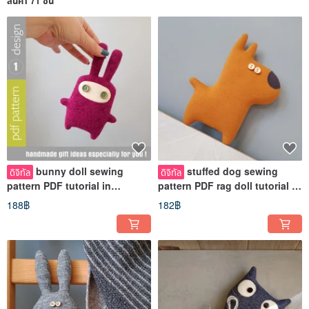
สินค้า 71 ชิ้น
bunny doll sewing
stuffed dog sewing
ดิจิทัล
ดิจิทัล
pattern PDF tutorial in
pattern PDF rag doll tutorial in
English, stuffed animal
English, stuffed animal PDF
188฿
182฿
sewing diy