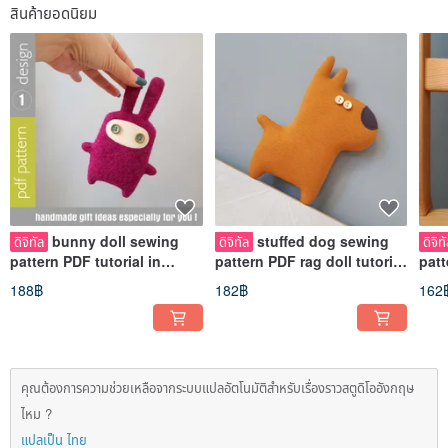
สินค้ายอดนิยม
bunny doll sewing
stuffed dog sewing
ดิจิทัล
ดิจิทัล
ดิจิท
pattern PDF tutorial in
pattern PDF rag doll tutorial
pattern
English, stuffed animal
in English, stuffed animal
Engl
188฿
182฿
162
sewing diy
PDF
คุณต้องการความช่วยเหลือจากระบบแปลอัตโนมัติสำหรับเรื่องราวสตูดิโออังกฤษ
ไหม ?
แปลเป็น ไทย