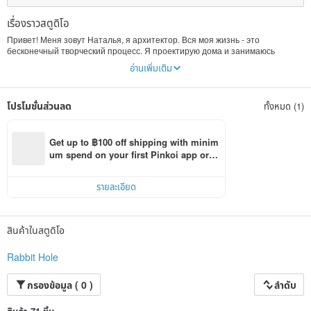
เรื่องราวสตูดิโอ
Привет! Меня зовут Наталья, я архитектор. Вся моя жизнь - это
бесконечный творческий процесс. Я проектирую дома и занимаюсь
дизайном интерьеров. Но, как правило, вся эта история предназначена
อ่านเพิ่มเติม
только для избранных. Я действительно хотел, чтобы мои творческие
идеи были доступны всем. Так родилась идея создания мягких игрушек в
архитектурном стиле. У меня очень мало свободного времени, чтобы
โปรโมชั่นส่วนลด
ทั้งหมด (1)
запустить линию с готовой продукцией, поэтому я решил придумать такие
игрушки, которые каждый сможет сделать сам. Все мои куклы и мягкие
игрушки просты в исполнении, но выглядят очень круто. По моим
выкройкам и подробным инструкциям на английском языке вы легко
Get up to ฿100 off shipping with minim
сможете сделать креативный подарок к любому празднику. Мне очень
um spend on your first Pinkoi app orde
нравится шить и вязать, и мои бабушки научили меня этому в раннем
r within 7 days!
детстве. Мой магазин посвящен этим прекрасным женщинам, которые
дали мне возможность многое сделать своими руками, привили любовь к
รายละเอียด
красоте и воспитали меня добрым человеком. Поблагодарите их за все.
Цените и любите красоту и дарите ее своим детям!
สินค้าในสตูดิโอ
Rabbit Hole
กรองข้อมูล ( 0 )
ลำดับ