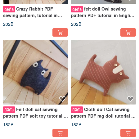
Crazy Rabbit PDF
felt doll Owl sewing
ดิจิทัล
ดิจิทัล
sewing pattern, tutorial in
pattern PDF tutorial in English
English, Creepy Halloween
Digital download
202฿
202฿
doll PDF
Felt doll cat sewing
Cloth doll Cat sewing
ดิจิทัล
ดิจิทัล
pattern PDF soft toy tutorial in
pattern PDF rag doll tutorial in
English digital product
English, Digital download
182฿
182฿