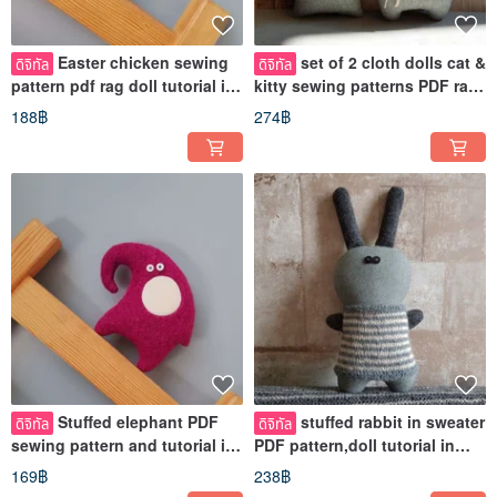
Easter chicken sewing
set of 2 cloth dolls cat &
ดิจิทัล
ดิจิทัล
pattern pdf rag doll tutorial in
kitty sewing patterns PDF rag
english, easter decor pdf
dolls tutorials Digital
188฿
274฿
Stuffed elephant PDF
stuffed rabbit in sweater
ดิจิทัล
ดิจิทัล
sewing pattern and tutorial in
PDF pattern,doll tutorial in
English, Digital download
English Digital download
169฿
238฿