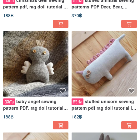
christmas deer sewing
stuffed animals sewing
ดิจิทัล
ดิจิทัล
pattern pdf, rag doll tutorial in
patterns PDF Deer, Bear,
English, stuffed deer
Rabbit, 3 tutorials in English
188฿
370฿
baby angel sewing
stuffed unicorn sewing
ดิจิทัล
ดิจิทัล
pattern PDF, rag doll tutorial
pattern pdf rag doll tutorial in
in english, digital download
English Digital download
188฿
182฿