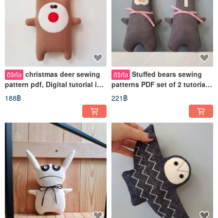
christmas deer sewing
Stuffed bears sewing
ดิจิทัล
ดิจิทัล
pattern pdf, Digital tutorial in
patterns PDF set of 2 tutorials
English, toy scandi style
in English Digital download
188฿
221฿