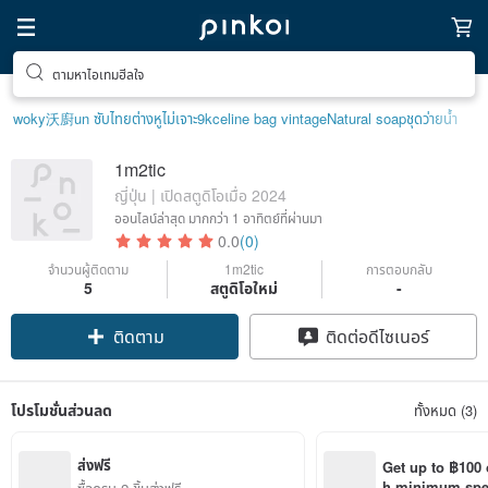
ตามหาไอเทมฮีลใจ
woky沃廚
un ซับไทย
ต่างหูไม่เจาะ9k
celine bag vintage
Natural soap
ชุดว่ายน้ำ
1m2tic
ญี่ปุ่น | เปิดสตูดิโอเมื่อ 2024
ออนไลน์ล่าสุด
มากกว่า 1 อาทิตย์ที่ผ่านมา
0.0
(0)
จำนวนผู้ติดตาม
1m2tic
การตอบกลับ
5
สตูดิโอใหม่
-
ติดตาม
ติดต่อดีไซเนอร์
โปรโมชั่นส่วนลด
ทั้งหมด (3)
ส่งฟรี
Get up to ฿100 
h minimum spend