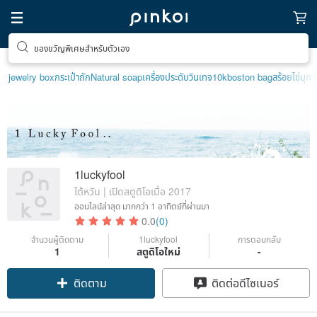
ของขวัญพิเศษสำหรับตัวเอง
jewelry box
กระเป๋าถัก
Natural soap
เครื่องประดับวินเทจ10k
boston bag
สร้อยไข่มุก
1luckyfool
ไต้หวัน | เปิดสตูดิโอเมื่อ 2017
ออนไลน์ล่าสุด
มากกว่า 1 อาทิตย์ที่ผ่านมา
0.0
(0)
จำนวนผู้ติดตาม
1luckyfool
การตอบกลับ
1
สตูดิโอใหม่
-
ติดตาม
ติดต่อดีไซเนอร์