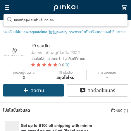
ของขวัญพิเศษสำหรับตัวเอง
9k
สร้อยไข่มุก14k
squareline 包包
jewelry box
กระเป๋าถัก
สร้อยคอทองคำวินเทจ￼
19 studio
ฮ่องกง | เปิดสตูดิโอเมื่อ 2022
ออนไลน์ล่าสุด
มากกว่า 1 อาทิตย์ที่ผ่านมา
0.0
(0)
จำนวนผู้ติดตาม
19 studio
การตอบกลับ
2
สตูดิโอใหม่
-
ติดตาม
ติดต่อดีไซเนอร์
โปรโมชั่นส่วนลด
ทั้งหมด (1)
Get up to ฿100 off shipping with minim
um spend on your first Pinkoi app orde