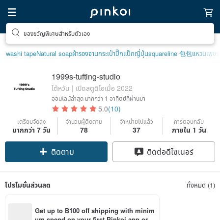
ของขวัญพิเศษสำหรับตัวเอง
washi tape
Natural soap
ผ้ารองจาน
กระเป๋าปิ๊กแป๊กญี่ปุ่น
squareline 包包
แหวนเพชร
1999s-tufting-studio
ไต้หวัน | เปิดสตูดิโอเมื่อ 2022
ออนไลน์ล่าสุด
มากกว่า 1 อาทิตย์ที่ผ่านมา
5.0
(10)
เตรียมจัดส่ง
จำนวนผู้ติดตาม
จำหน่ายไปแล้ว
การตอบกลับ
มากกว่า 7 วัน
78
37
ภายใน 1 วัน
ติดตาม
ติดต่อดีไซเนอร์
โปรโมชั่นส่วนลด
ทั้งหมด (1)
Get up to ฿100 off shipping with minim
um spend on your first Pinkoi app orde