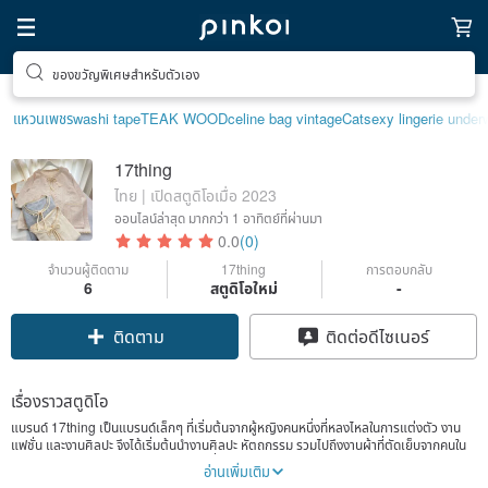
ของขวัญพิเศษสำหรับตัวเอง
แหวนเพชร
washi tape
TEAK WOOD
celine bag vintage
Cat
sexy lingerie under
17thing
ไทย | เปิดสตูดิโอเมื่อ 2023
ออนไลน์ล่าสุด
มากกว่า 1 อาทิตย์ที่ผ่านมา
0.0
(0)
จำนวนผู้ติดตาม
17thing
การตอบกลับ
6
สตูดิโอใหม่
-
ติดตาม
ติดต่อดีไซเนอร์
เรื่องราวสตูดิโอ
แบรนด์ 17thing เป็นแบรนด์เล็กๆ ที่เริ่มต้นจากผู้หญิงคนหนึ่งที่หลงไหลในการแต่งตัว งาน
แฟชั่น และงานศิลปะ จึงได้เริ่มต้นนำงานศิลปะ หัตถกรรม รวมไปถึงงานผ้าที่ตัดเย็บจากคนใน
ชุมชน มาสร้างคุณค่า และนำไปต่อยอดเพื่อให้เกิดประโยชน์ต่อไป
อ่านเพิ่มเติม