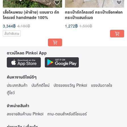
เสื้อไหมพรม (ผ้าฝ้าย) แขนยาว ถัก
กระเป๋าถักโครเชต์ กระเป๋าเชือกฟอก
โครเชต์ handmade 100%
กระเป๋าแฮนด์เมด
3,344฿
4,180฿
1,272฿
1,590฿
สั่งทำพิเศษ
ดาวน์โหลด Pinkoi App
ค้นหางานดีไซน์ดีๆ
ประเภทสินค้า
บันทึกดีไซน์
บัตรของขวัญ Pinkoi
แรงบันดาลใจ
ตู้โชว์
จำหน่ายสินค้า
ลงขายสินค้าบน Pinkoi
ถาม-ตอบสำหรับดีไซเนอร์
ช่วยเหลือ / เงื่อนไข