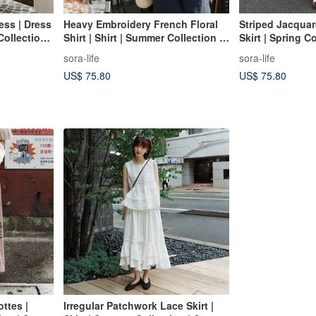
ess | Dress
Heavy Embroidery French Floral
Striped Jacquard
ollection |
Shirt | Shirt | Summer Collection |
Skirt | Spring Co
Sora-2108
2080
sora-life
sora-life
US$ 75.80
US$ 75.80
ttes |
Irregular Patchwork Lace Skirt |