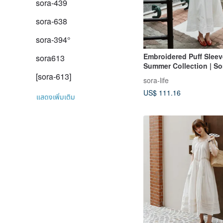
sora-439
sora-638
sora-394°
Embroidered Puff Sleev
sora613
Summer Collection | So
[sora-613]
sora-life
US$ 111.16
แสดงเพิ่มเติม