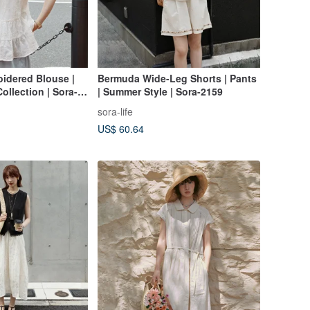
idered Blouse |
Bermuda Wide-Leg Shorts | Pants
ollection | Sora-
| Summer Style | Sora-2159
sora-life
US$ 60.64