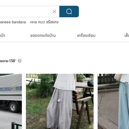
panese bandana
nina ricci สร้อยคอ
TEAK WOOD
เป๋า
ของตกแต่งบ้าน
เครื่องเขียน
เสื
sora-158
”