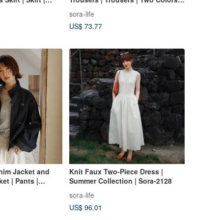
on | Sora-2050
Summer Collection | Sora-2100
sora-life
US$ 73.77
nim Jacket and
Knit Faux Two-Piece Dress |
ket | Pants |
Summer Collection | Sora-2128
on | Sora-2059
sora-life
US$ 96.01