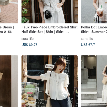
e Dress |
Faux Two-Piece Embroidered Shirt
Polka Dot Embro
ra-2156
Half-Skirt Set | Shirt | Skirt |
Shirt | Summer C
Summer Style | Sora-2150
2154
sora-life
sora-life
US$ 69.73
US$ 67.71