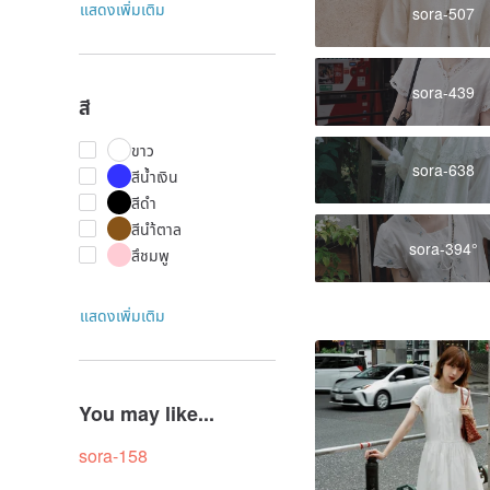
แสดงเพิ่มเติม
sora-507
sora-439
สี
ขาว
sora-638
สีน้ำเงิน
สีดำ
สีนำ้ตาล
sora-394°
สึชมพู
แสดงเพิ่มเติม
You may like...
sora-158