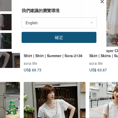
我們建議的瀏覽環境
確定
Embroidered Lotus Leaf Collar
Double-Layer Ch
Shirt | Shirt | Summer | Sora-2138
Skirt | Skirts |
Sora-2171
sora-life
sora-life
US$ 69.73
US$ 63.67