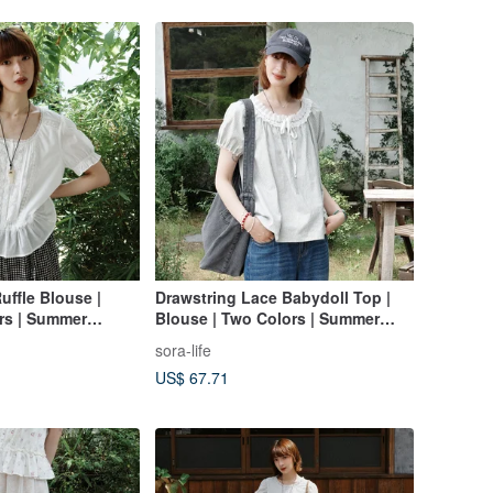
uffle Blouse |
Drawstring Lace Babydoll Top |
ors | Summer
Blouse | Two Colors | Summer
ra-2164
Collection | Sora-2167
sora-life
US$ 67.71