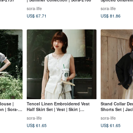
Spring Collecti
sora-life
sora-life
US$ 67.71
US$ 81.86
louse |
Tencel Linen Embroidered Vest
Stand Collar De
on | Sora-
Half Skirt Set | Vest | Skirt |
Shorts Set | Jac
Summer Style | Sora-2152
Spring Collecti
sora-life
sora-life
US$ 61.65
US$ 61.65