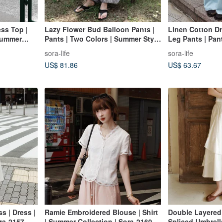
ss Top |
Lazy Flower Bud Balloon Pants |
Linen Cotton D
 Summer
Pants | Two Colors | Summer Style
Leg Pants | Pant
| Sora-2165
Summer Style | 
sora-life
sora-life
US$ 81.86
US$ 63.67
s | Dress |
Ramie Embroidered Blouse | Shirt
Double Layered
ra-2157
| Summer Collection | Sora-2160
Spliced Umbrella 