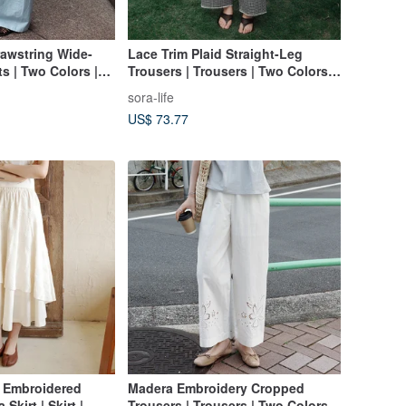
rawstring Wide-
Lace Trim Plaid Straight-Leg
s | Two Colors |
Trousers | Trousers | Two Colors |
Sora-2155
Summer Collection | Sora-2122
sora-life
US$ 73.77
 Embroidered
Madera Embroidery Cropped
Skirt | Skirt |
Trousers | Trousers | Two Colors |