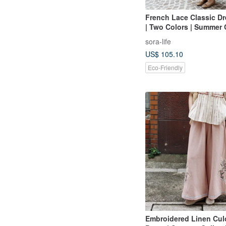
French Lace Classic Dr
| Two Colors | Summer C
Sora-2141
sora-life
US$ 105.10
Eco-Friendly
Embroidered Linen Culo