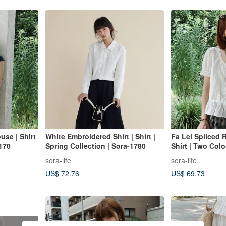
use | Shirt
White Embroidered Shirt | Shirt |
Fa Lei Spliced R
2170
Spring Collection | Sora-1780
Shirt | Two Col
Collection | So
sora-life
sora-life
US$ 72.76
US$ 69.73