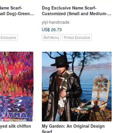
Name Scarf-
Dog Exclusive Name Scarf-
all Dog)-Green
Customized (Small and Medium-
sized Dogs)-Green Grass
yiyi-handmade
US$ 26.73
 Exclusive
สั่งทำพิเศษ
Pinkoi Exclusive
yed silk chiffon
My Garden: An Original Design
Scarf