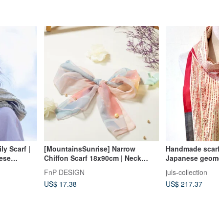
y Scarf |
[MountainsSunrise] Narrow
Handmade scarf
nese
Chiffon Scarf 18x90cm | Neck
Japanese geometric str
ential
Scarf, Hair Accessory, Gift
dot accents
FnP DESIGN
juls-collection
US$ 17.38
US$ 217.37