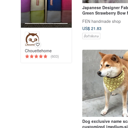
Japanese Designer Fabr
Green Strawberry Bow 
Warmer - All Ages Neck
FEN handmade shop
Scarf - Neck Gaiter - Sh
US$ 21.83
สั่งทำพิเศษ
Chouettehome
(603)
Dog exclusive name sca
customized (medium-si