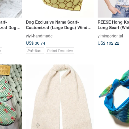
arf-
Dog Exclusive Name Scarf-
REESE Hong Kon
zed Dog)-
Customized (Large Dogs)-Window
Long Scarf (Whi
Flowers
yiyi-handmade
yimingoriental
US$ 30.74
US$ 102.22
e
สั่งทำพิเศษ
Pinkoi Exclusive