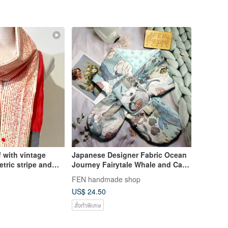
 with vintage
Japanese Designer Fabric Ocean
ipe and
Journey Fairytale Whale and Cat
Fabric Handmade Neck Warmer -
FEN handmade shop
All Ages Neck Warmer -
US$ 24.50
สั่งทำพิเศษ