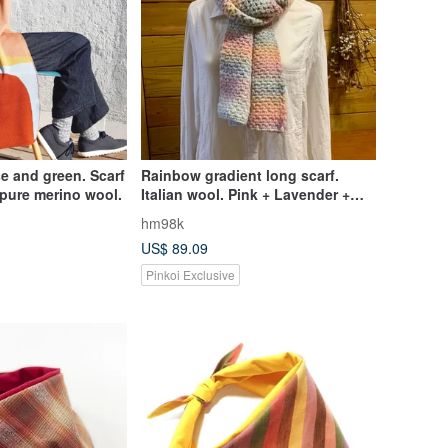
se and green. Scarf
Rainbow gradient long scarf.
 pure merino wool.
Italian wool. Pink + Lavender +
Baby Blue + Pale Yellow
hm98k
US$ 89.09
Pinkoi Exclusive