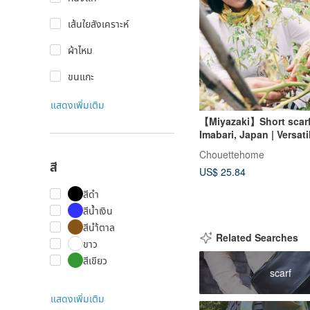
เส้นใยสังเคราะห์
ผ้าไหม
ขนแกะ
แสดงเพิ่มเติม
【Miyazaki】Short scarf
Imabari, Japan | Versati
color | Simple texture | 
Chouettehome
gift
สี
US$ 25.84
สีดำ
สีน้ำเงิน
สีนำ้ตาล
Related Searches
ขาว
สีเขียว
scarf
แสดงเพิ่มเติม