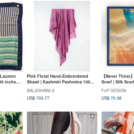
 Laurent
Pink Floral Hand-Embroidered
【Never Thirst】
 30 inches,
Shawl | Kashmiri Pashmina 100%
Scarf | Silk Scar
Cashmere Wool
Scarf, Gift
BALASHAWLS
FnP DESIGN
US$ 703.77
US$ 70.38