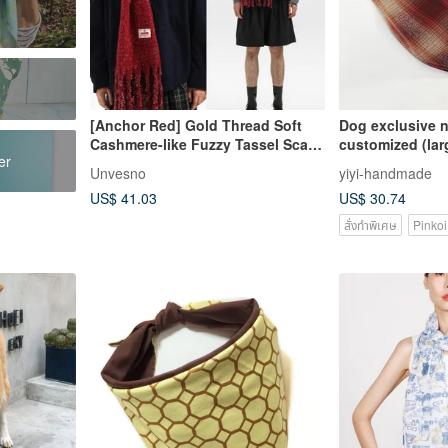
[Anchor Red] Gold Thread Soft
Dog exclusive n
Cashmere-like Fuzzy Tassel Scarf
customized (lar
er
Neck Warmer Unvesno(UN)
brick grid
Unvesno
yiyi-handmade
US$ 41.03
US$ 30.74
สั่งทำพิเศษ
Pinkoi