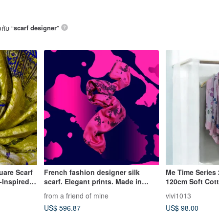
วกับ “
scarf designer
”
quare Scarf
French fashion designer silk
Me Time Series 2
-Inspired
scarf. Elegant prints. Made in
120cm Soft Cott
Japan.
Gentle Pink, Gi
from a friend of mine
vivi1013
US$ 596.87
US$ 98.00