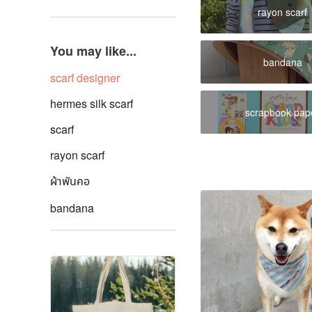
rayon scarf
You may like...
bandana
scarf designer
hermes​ silk scarf
scrapbook pap
scarf
rayon scarf
ผ้าพันคอ
bandana