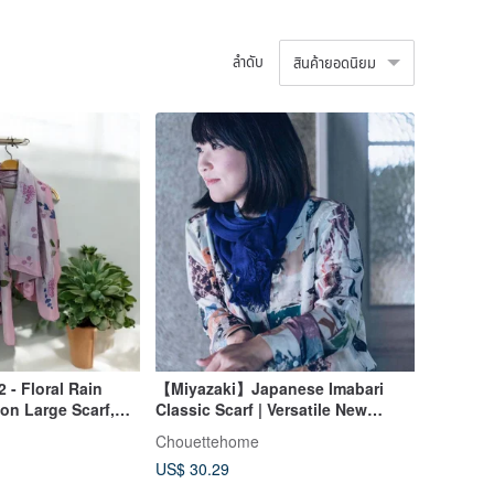
ลำดับ
สินค้ายอดนิยม
 - Floral Rain
【Miyazaki】Japanese Imabari
on Large Scarf,
Classic Scarf | Versatile New
ft Box Packaging
Colors | Japanese Elegance |
Chouettehome
Textured Items
US$ 30.29