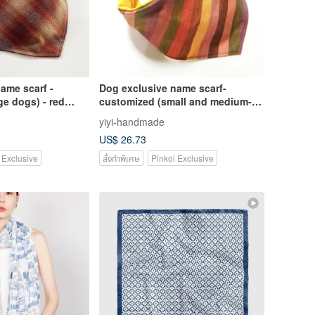
ame scarf -
Dog exclusive name scarf-
ge dogs) - red
customized (small and medium-
sized dogs)-colorful pattern
yiyi-handmade
US$ 26.73
 Exclusive
สั่งทำพิเศษ
Pinkoi Exclusive