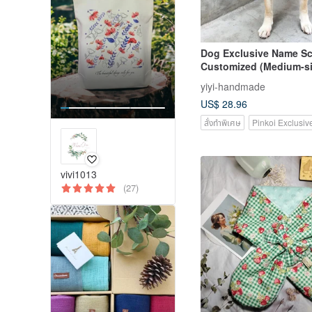
Dog Exclusive Name Sc
Customized (Medium-si
Baby Blue
yiyi-handmade
US$ 28.96
สั่งทำพิเศษ
Pinkoi Exclusiv
vivi1013
(27)