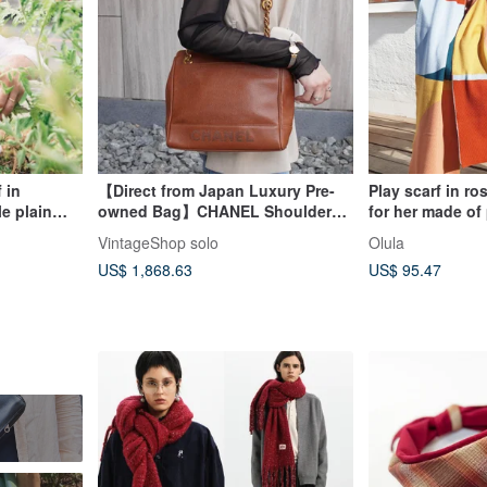
 in
【Direct from Japan Luxury Pre-
Play scarf in ro
le plain
owned Bag】CHANEL Shoulder
for her made of
Practical
Bag Brown Logo Leather Caviar
VintageShop solo
Olula
Skin Vintage xufczz
US$ 1,868.63
US$ 95.47