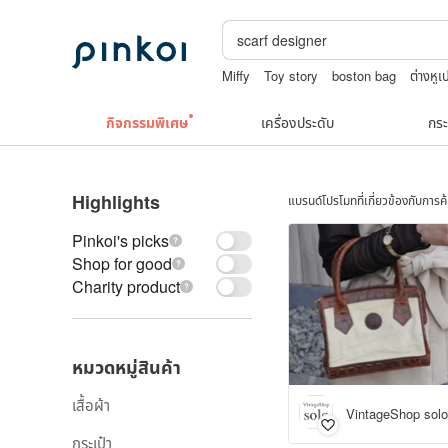
Miffy
Toy story
boston bag
ต่างหู
รวมเครื่องประดับวินเทจ
print
jewelry b
กิจกรรมพิเศษ
เครื่องประดับ
กระ
Highlights
แบรนด์โปรโมทที่เกี่ยวข้องกับการ
Pinkoi's picks
Shop for good
Charity product
หมวดหมู่สินค้า
เสื้อผ้า
VintageShop solo
กระเป๋า