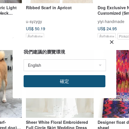
ic Light
Ribbed Scarf in Apricot
Dog Exclusive 
Neck
Customized (Sm
 Warmer -
Grass
u-syzygy
yiyi-handmade
ort Scarf
US$ 50.19
US$ 24.95
สั่งทำพิเศษ
สั่งทำพิเศษ
Pinkoi
我們建議的瀏覽環境
確定
rf-
Sheer White Floral Embroidered
Designer float d
zed dog)-
Full Circle Skirt Wedding Dress
shawl