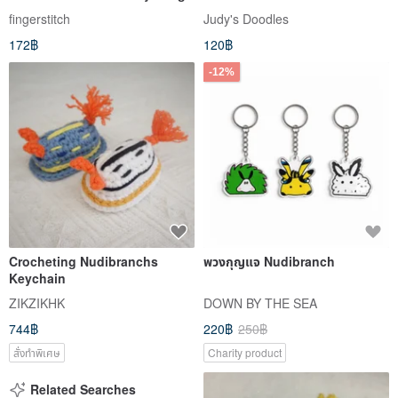
the sea
fingerstitch
Judy's Doodles
172฿
120฿
-12%
Crocheting Nudibranchs
พวงกุญแจ Nudibranch
Keychain
ZIKZIKHK
DOWN BY THE SEA
744฿
220฿
250฿
สั่งทำพิเศษ
Charity product
Related Searches