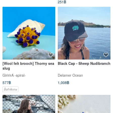
251฿
[Wool felt brooch] Thorny sea
Black Cap - Sheep Nudibranch
slug
GiririrA -spiral-
Delamer Ocean
577฿
1,008฿
สั่งทำพิเศษ