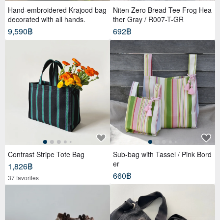
Hand-embroidered Krajood bag
Niten Zero Bread Tee Frog Hea
decorated with all hands.
ther Gray / R007-T-GR
9,590฿
692฿
Contrast Stripe Tote Bag
Sub-bag with Tassel / Pink Bord
er
1,826฿
660฿
37 favorites