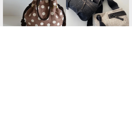
กระเป๋าโท้ทผ้าก้างปลาทวีตไซส์ S (รุ่น
Linen Dot Marine Bag Marron B
ลิมิเต็ด Pom-Pom)
rown
2,902฿
2,801฿
32 favorites