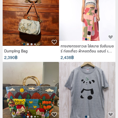
กางเกงทรงชาวเล ใส่สบาย รับซัมเมอ
Dumpling Bag
ร์ ท่องเที่ยว ผ้าคอตต้อน แฮนด์ เพ้น
ท์
2,390฿
2,438฿