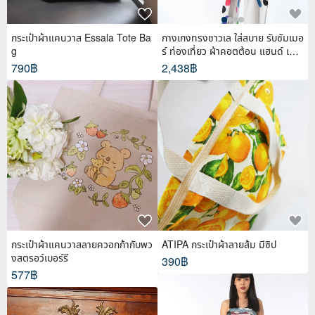
กระเป๋าผ้าแคนวาส Essala Tote Ba
กางเกงทรงชาวเล ใส่สบาย รับซัมเมอ
g
ร์ ท่องเที่ยว ผ้าคอตต้อน แฮนด์ เพ้น
ท์
790฿
2,438฿
กระเป๋าผ้าแคนวาสลายควอกก้ากับพว
ATIPA กระเป๋าผ้าลายส้ม มีซิป
งสตรอว์เบอร์รี
390฿
577฿