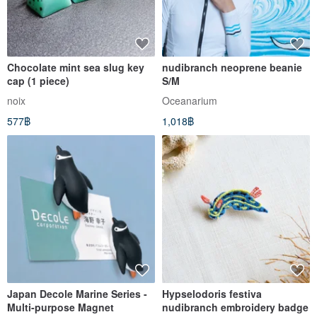
Chocolate mint sea slug key
nudibranch neoprene beanie
cap (1 piece)
S/M
noix
Oceanarium
577฿
1,018฿
Japan Decole Marine Series -
Hypselodoris festiva
Multi-purpose Magnet
nudibranch embroidery badge