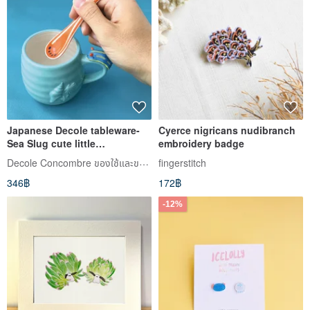
Japanese Decole tableware-
Cyerce nigricans nudibranch
Sea Slug cute little
embroidery badge
nudibranch series
Decole Concombre ของใช้และของตกแต่งบ้าน
fingerstitch
346฿
172฿
-12%