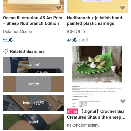
Ocean Illustration A5 Art Print
Nudibranch x jellyfish hand-
– Sheep Nudibranch Edition
painted plastic earrings
Delamer Ocean
ICELOLLY
550฿
448฿
508฿
Related Searches
switch2
switch
iwatch 錶帶
【Digital】Crochet Sea
ดิจิทัล
Creatures Shaun the sheep
iwatch
Nudibranch Amigurumi
nekonotemaxitiny
pattern