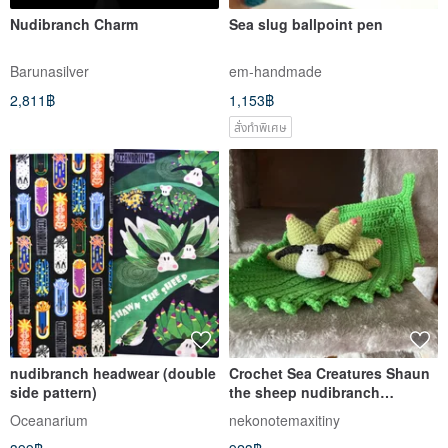
Nudibranch Charm
Sea slug ballpoint pen
Barunasilver
em-handmade
2,811฿
1,153฿
สั่งทำพิเศษ
nudibranch headwear (double
Crochet Sea Creatures Shaun
side pattern)
the sheep nudibranch
Amigurumi
Oceanarium
nekonotemaxitiny