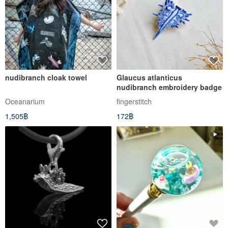
nudibranch cloak towel
Glaucus atlanticus
nudibranch embroidery badge
Oceanarium
fingerstitch
1,505฿
172฿