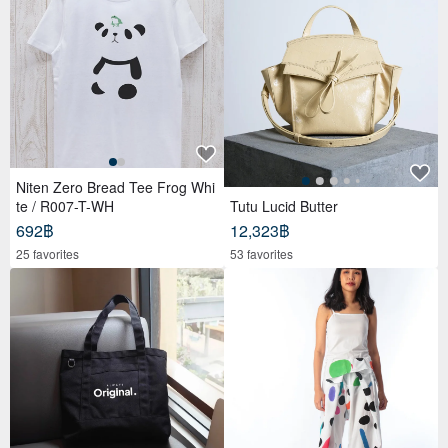
Niten Zero Bread Tee Frog Whi
te / R007-T-WH
Tutu Lucid Butter
692฿
12,323฿
25 favorites
53 favorites