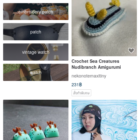
embroidery patch
patch
vintage watch
Crochet Sea Creatures
Nudibranch Amigurumi
watch
nekonotemaxitiny
231฿
สั่งทำพิเศษ