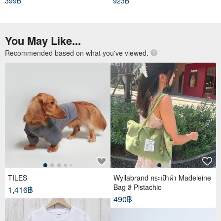
399฿
923฿
You May Like...
Recommended based on what you've viewed.
TILES
Wyllabrand กระเป๋าผ้า Madeleine
Bag สี Pistachio
1,416฿
490฿