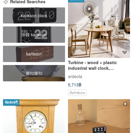
Related Searches
karlsson clock
掛鐘 karlsson
karlsson
Turbine - wood + plastic
industiral wall clock,
樂扣樂扣
contemporary wall art
ardeola
5,713฿
สั่งทำพิเศษ
จัดส่งฟรี