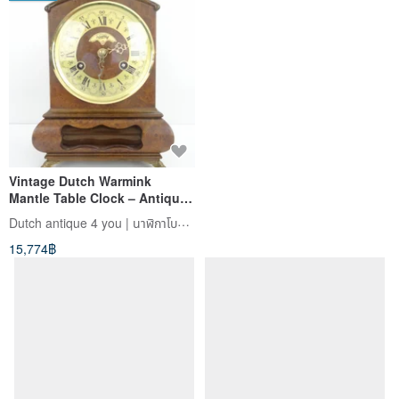
Vintage Dutch Warmink
Mantle Table Clock – Antique
Mid-Century Decorative
Dutch antique 4 you | นาฬิกาโบราณยุโรป
15,774฿