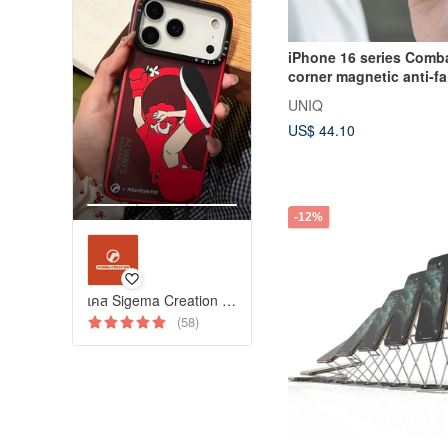
iPhone 16 series Comba
corner magnetic anti-fal
material protective case
UNIQ
(luminous)
US$ 44.10
-12%
เคส Sigema Creation Apple
(58)