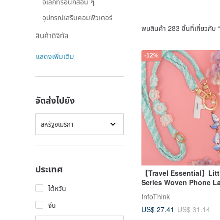
อิเล็กทรอนิกส์อื่น ๆ
อุปกรณ์เสริมคอมพิวเตอร์
พบสินค้า 283 ชิ้นที่เกี่ยวกับ “
สินค้าดิจิทัล
แสดงเพิ่มเติม
-12%
จัดส่งไปยัง
สหรัฐอเมริกา
ประเทศ
【Travel Essential】Litt
Series Woven Phone La
ไต้หวัน
Four Flowers
InfoThink
จีน
US$ 27.41
US$ 31.14