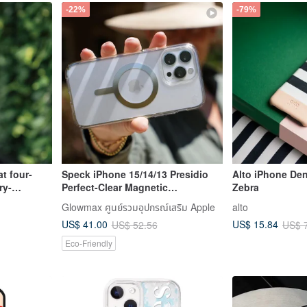
-22%
-79%
t four-
Speck iPhone 15/14/13 Presidio
Alto iPhone De
ry-
Perfect-Clear Magnetic
Zebra
ctive
Transparent Anti-drop Case
Glowmax ศูนย์รวมอุปกรณ์เสริม Apple
alto
c suction-
US$ 41.00
US$ 15.84
US$ 52.56
US$ 
Eco-Friendly