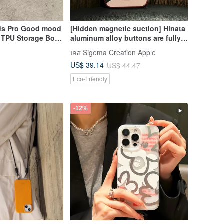
ods Pro Good mood
[Hidden magnetic suction] Hinata
e TPU Storage Box
aluminum alloy buttons are fully
frosted and anti-drop and
เคส Sigema Creation Apple
scratch-resistant for
US$ 39.14
US$ 44.47
iPhone16pro/max
Eco-Friendly
-12%