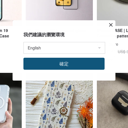
n 19
Alto iPhone 3D tempered glass
iPhone CASE | L
我們建議的瀏覽環境
Case
protector
Crocodile patte
case 4 colors
alto
LUKO.Store
US$ 61.47
US$ 27.41
US$ 
สั่งทำพิเศษ
確定