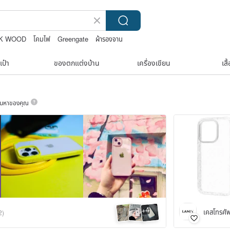
K WOOD
โคมไฟ
Greengate
ผ้ารองจาน
เป๋า
ของตกแต่งบ้าน
เครื่องเขียน
เสื
ค้นหาของคุณ
4
+
เคสโทรศั
2)