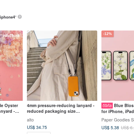
iphone4
”
-12%
le Oyster
4mm pressure-reducing lanyard -
Blue Blo
ดิจิทัล
nyard -
reduced packaging size
for iPhone, iPa
[excluding mobile phone
& Tablet
alto
Paper Goodies S
extensions]
US$ 34.75
US$ 5.38
US$ 6