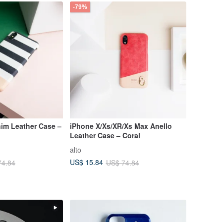
-79%
nim Leather Case –
iPhone X/Xs/XR/Xs Max Anello
Leather Case – Coral
alto
US$ 15.84
74.84
US$ 74.84