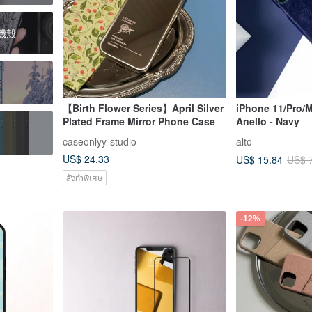
手機殼
【Birth Flower Series】April Silver
iPhone 11/Pro/
Plated Frame Mirror Phone Case
Anello - Navy
caseonlyy-studio
alto
US$ 24.33
US$ 15.84
US$ 
สั่งทำพิเศษ
-12%