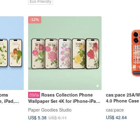
Eco-Friendly
-12%
soms
Roses Collection Phone
cas:pace 25A/W
ดิจิทัล
4.0 Phone Case
, iPad,
Wallpaper Set 4K for iPhone-iPad
t
& Android Phone-Tablet
Paper Goodies Studio
cas:pace
US$ 42.64
US$ 5.38
US$ 6.11