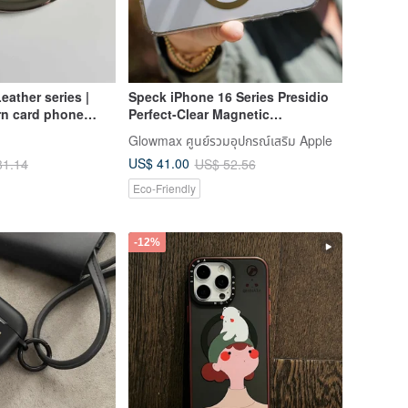
eather series |
Speck iPhone 16 Series Presidio
rn card phone
Perfect-Clear Magnetic
Transparent Anti-drop Case
Glowmax ศูนย์รวมอุปกรณ์เสริม Apple
US$ 41.00
31.14
US$ 52.56
Eco-Friendly
-12%