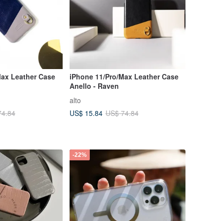
Max Leather Case
iPhone 11/Pro/Max Leather Case
Anello - Raven
alto
US$ 15.84
74.84
US$ 74.84
-22%