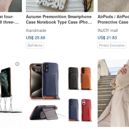
t four-
Autumn Premonition Smartphone
AirPods / AirP
l three-
Case Notebook Type Case iPhone
Protective Cas
 - white
12 iPhone XR iPhone 11 Xperia 10
With Hook
ihandmade
INJOY mall
IV Galaxy S23 Android
US$ 25.69
US$ 21.83
สั่งทำพิเศษ
Pinkoi Exclusive