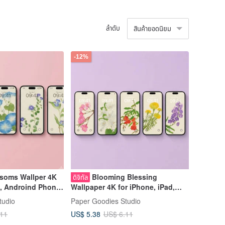
ลำดับ
สินค้ายอดนิยม
-12%
ssoms Wallper 4K
Blooming Blessing
ดิจิทัล
d, Androind Phone
Wallpaper 4K for iPhone, iPad,
Android Phone & Tablet
tudio
Paper Goodies Studio
US$ 5.38
.11
US$ 6.11