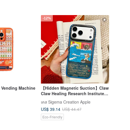
-12%
 Vending Machine
【Hidden Magnetic Suction】Claw
Claw Healing Research Institute
Aluminum Alloy Buttons Full
เคส Sigema Creation Apple
Matte Anti-Drop Anti-Scratch
US$ 39.14
US$ 44.47
iPhone 17
Eco-Friendly