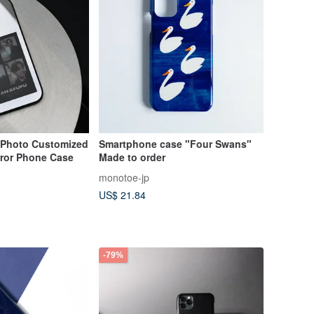
e Photo Customized
Smartphone case "Four Swans"
rror Phone Case
Made to order
monotoe-jp
US$ 21.84
-79%