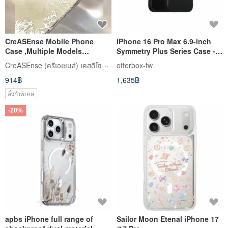
CreASEnse Mobile Phone
iPhone 16 Pro Max 6.9-inch
Case ,Multiple Models
Symmetry Plus Series Case -
Support ,Design and Made in
Vivid Geometry
CreASEnse (ครีเอเซนส์) เคสดีไซน์สวย
otterbox-tw
TAIWAN
914฿
1,635฿
สั่งทำพิเศษ
-20%
apbs iPhone full range of
Sailor Moon Etenal iPhone 17