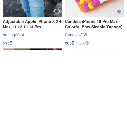
Adjustable Apple iPhone X XR
Candies iPhone 16 Pro Max -
Max 11 12 13 14 Pro
Colorful Bow Sleepie(Orange)
Crossbody Case
hening2014
Candies-TW
515฿
805฿
1,237฿
-35%
Candies ENFILL Dragon Fruit
iPhone 11 Pro Max Symmetry
Case - iPhone 16 Pro Max
Case with Colorful Geometric
PopGrip
Candies-TW
otterbox-tw