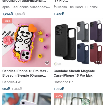
shockproof dual-material
/17 Pro
invisible stand magnetic
Goldensnap/MirrorCase/clear
apbs | เคสมือถือประดับคริสตัลสวารอฟสกี้
ร้านเรือธง The Hood บน Pinkoi
phone case - Equinox
case phone case
1,264฿
1,580฿
1,452฿
-35%
Candies iPhone 16 Pro Max -
Caudabe Sheath MagSafe
Blossom Sleepie (Orange
Case-iPhone 15 Pro Max
Heart)
Candies-TW
Hotphone HK
953฿
1,466฿
1,323฿
-30%