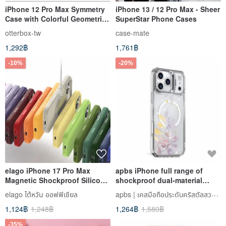
iPhone 12 Pro Max Symmetry
iPhone 13 / 12 Pro Max - Sheer
Case with Colorful Geometric
SuperStar Phone Cases
PopGrip
otterbox-tw
case-mate
1,292฿
1,761฿
-10%
-20%
elago iPhone 17 Pro Max
apbs iPhone full range of
Magnetic Shockproof Silicone
shockproof dual-material
Case Camera Button
invisible stand magnetic
apbs | เคสมือถือประดับคริสตัลสวารอฟสกี้
elago ไต้หวัน ออฟฟิเชียล
phone case-Ruogeshi
1,124฿
1,248฿
1,264฿
1,580฿
-35%