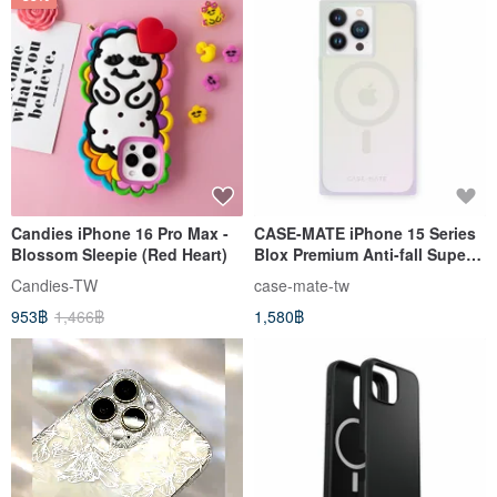
Candies iPhone 16 Pro Max -
CASE-MATE iPhone 15 Series
Blossom Sleepie (Red Heart)
Blox Premium Anti-fall Super
Square Case MagSafe-
Candies-TW
case-mate-tw
Gradient Rainbow
953฿
1,466฿
1,580฿