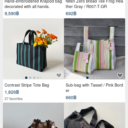
Hand-embroidered Krajood bag
Niten Zero Bread Tee Frog Hea
decorated with all hands.
ther Gray / R007-T-GR
9,590฿
692฿
Contrast Stripe Tote Bag
Sub-bag with Tassel / Pink Bord
er
1,826฿
660฿
37 favorites