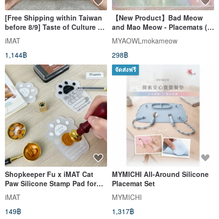
[Free Shipping within Taiwan
【New Product】Bad Meow
before 8/9] Taste of Culture x
and Mao Meow - Placemats (2
iMAT Creator's Companion
types in total)
iMAT
MYAOWLmokameow
Notebook _ Taiwan Travel
1,144฿
298฿
Notebook
จัดส่งฟรี
Shopkeeper Fu x iMAT Cat
MYMICHI All-Around Silicone
Paw Silicone Stamp Pad for
Placemat Set
High-Temperature Wax Seals
iMAT
MYMICHI
with PP Suction Sheet
149฿
1,317฿