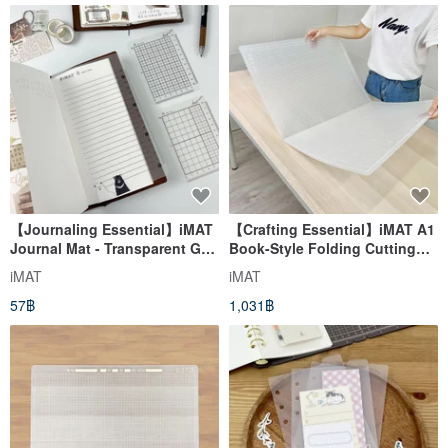
【Journaling Essential】iMAT
【Crafting Essential】iMAT A1
Journal Mat - Transparent Grid
Book-Style Folding Cutting
Set of 3 for Travel Journals
Mat 2mm 60x90cm Non-Toxic
iMAT
iMAT
Desk Mat Large Area
57฿
1,031฿