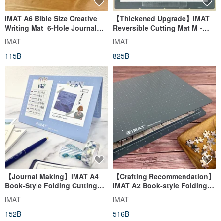
iMAT A6 Bible Size Creative
【Thickened Upgrade】iMAT
Writing Mat_6-Hole Journal
Reversible Cutting Mat M -
First Page Loose-Leaf Paper
Centimeter + Inch, Multi-
iMAT
iMAT
Writing
functional Folding,
115฿
825฿
Transforms into 3 Sizes
【Journal Making】iMAT A4
【Crafting Recommendation】
Book-Style Folding Cutting
iMAT A2 Book-style Folding
Mat 2mm
Cutting Mat Non-toxic Eco-
iMAT
iMAT
Handmade/Collage/Washi
friendly DIY Carving 45x60cm
152฿
516฿
Tape Non-Toxic