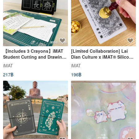
【Includes 3 Crayons】iMAT
[Limited Collaboration] Lai
Student Cutting and Drawing
Dian Culture x iMAT® Silicone
Desk Mat 2mm Interactive
Stamp Pad for Wax Seals with
iMAT
iMAT
Learning One-Piece / Folding
Adhesive Sheet
217฿
196฿
& Clipping