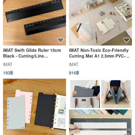
iMAT Swift Glide Ruler 15cm
iMAT Non-Toxic Eco-Friendly
Black - Cutting/Line
Cutting Mat A1 2.5mm PVC-
Drawing/Paper Tearing/Writing
Free Desk Mat 60x90cm for
iMAT
iMAT
Auxiliary Tool with Anti-Slip
Quilting/Leather
193฿
916฿
Strip