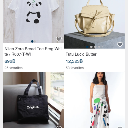
Niten Zero Bread Tee Frog Whi
te / R007-T-WH
Tutu Lucid Butter
692฿
12,323฿
25 favorites
53 favorites