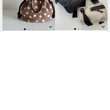
กระเป๋าโท้ทผ้าก้างปลาทวีตไซส์ S (รุ่น
Linen Dot Marine Bag Marron B
ลิมิเต็ด Pom-Pom)
rown
2,902฿
2,801฿
32 favorites
Linen Dot Marine Bag Mustard