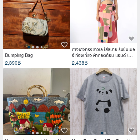
กางเกงทรงชาวเล ใส่สบาย รับซัมเมอ
Dumpling Bag
ร์ ท่องเที่ยว ผ้าคอตต้อน แฮนด์ เพ้น
ท์
2,390฿
2,438฿