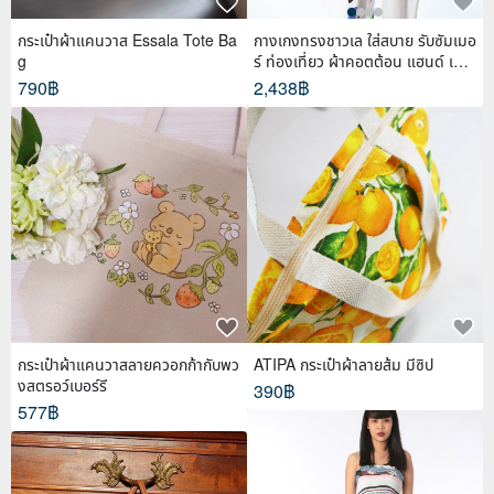
กระเป๋าผ้าแคนวาส Essala Tote Ba
กางเกงทรงชาวเล ใส่สบาย รับซัมเมอ
g
ร์ ท่องเที่ยว ผ้าคอตต้อน แฮนด์ เพ้น
ท์
790฿
2,438฿
กระเป๋าผ้าแคนวาสลายควอกก้ากับพว
ATIPA กระเป๋าผ้าลายส้ม มีซิป
งสตรอว์เบอร์รี
390฿
577฿