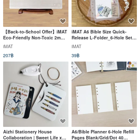
【Back-to-School Offer】iMAT
iMAT A6 Bible Size Quick-
Eco-Friendly Non-Toxic 2mm
Release L-Folder_6-Hole Set
Student Desk Mat - Frosted
of 3 - Easy to Attach/Detach,
iMAT
iMAT
White Grid
Organized Storage
207฿
39฿
Aizhi Stationery House
A6/Bible Planner 6-Hole Refill
Collaboration | Sweet Life x
Pages Blank/Grid/Dot 40