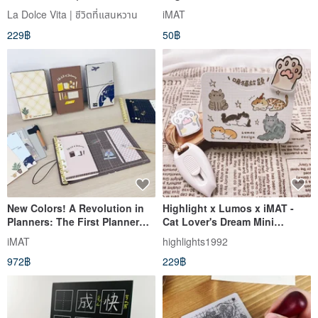
iMAT Travel Mini Cutting Set
Pages 100gsm Dao Lin Paper
La Dolce Vita | ชีวิตที่แสนหวาน
iMAT
with Utility Knife
229฿
50฿
New Colors! A Revolution in
Highlight x Lumos x iMAT -
Planners: The First Planner
Cat Lover's Dream Mini
with a Built-in Cutting Mat -
Cutting Mat + Craft Knife Set
iMAT
highlights1992
iMAT Creative Companion
972฿
229฿
Planner Set