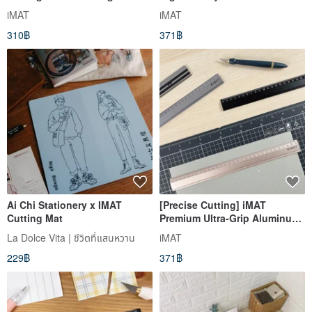
Edition | Folding | Craft Card
Magnetic Aluminum Ruler
iMAT
iMAT
Making
Cutting Aid
310฿
371฿
Ai Chi Stationery x IMAT
[Precise Cutting] iMAT
Cutting Mat
Premium Ultra-Grip Aluminum
Ruler - A Cutting and
La Dolce Vita | ชีวิตที่แสนหวาน
iMAT
Positioning Aid Tool
229฿
371฿