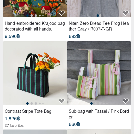
Hand-embroidered Krajood bag
Niten Zero Bread Tee Frog Hea
decorated with all hands.
ther Gray / R007-T-GR
9,590฿
692฿
Contrast Stripe Tote Bag
Sub-bag with Tassel / Pink Bord
er
1,826฿
660฿
37 favorites