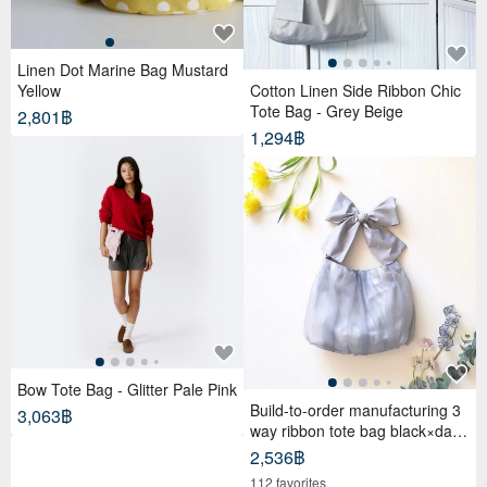
Linen Dot Marine Bag Mustard
Yellow
Cotton Linen Side Ribbon Chic
Tote Bag - Grey Beige
2,801฿
1,294฿
Bow Tote Bag - Glitter Pale Pink
Build-to-order manufacturing 3
3,063฿
way ribbon tote bag black×dark
gray
2,536฿
112 favorites