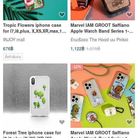
Tropic Flowers iphone case
Marvel IAM GROOT Saffiano
for i7,i8,plus, X,XS,XR,max,11
Apple Watch Band Series 1-
pro,11 max,SE3 gift
8,SE,Ultra
INJOY mall
ร้านเรือธง The Hood บน Pinkoi
676฿
1,122฿
1,275฿
สั่งทำพิเศษ
-12%
Forest Tree iphone case for
Marvel IAM GROOT Saffiano