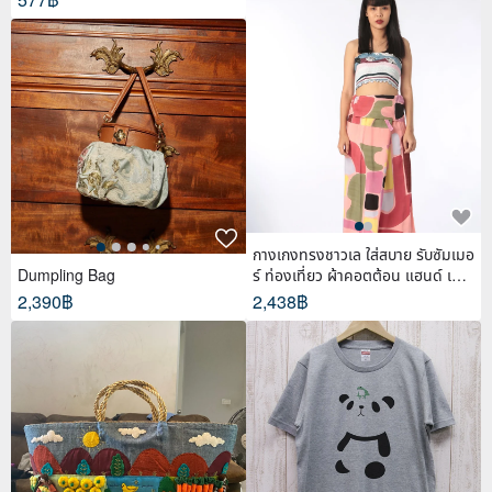
กางเกงทรงชาวเล ใส่สบาย รับซัมเมอ
Dumpling Bag
ร์ ท่องเที่ยว ผ้าคอตต้อน แฮนด์ เพ้น
ท์
2,390฿
2,438฿