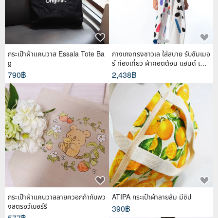
กระเป๋าผ้าแคนวาส Essala Tote Ba
กางเกงทรงชาวเล ใส่สบาย รับซัมเมอ
g
ร์ ท่องเที่ยว ผ้าคอตต้อน แฮนด์ เพ้น
ท์
790฿
2,438฿
กระเป๋าผ้าแคนวาสลายควอกก้ากับพว
ATIPA กระเป๋าผ้าลายส้ม มีซิป
งสตรอว์เบอร์รี
390฿
577฿