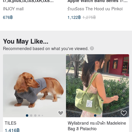
i7,i8,plus,iX,iXS,iXR,iXS
Apple Watch Band Series 1-
max,SE3 gift , accessories
8,SE,Ultra
INJOY mall
ร้านเรือธง The Hood บน Pinkoi
676฿
1,122฿
1,275฿
You May Like...
Recommended based on what you've viewed.
TILES
Wyllabrand กระเป๋าผ้า Madeleine
Bag สี Pistachio
1,416฿