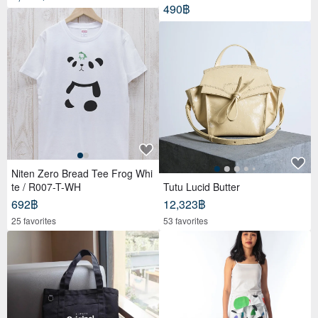
490฿
Niten Zero Bread Tee Frog Whi
te / R007-T-WH
Tutu Lucid Butter
692฿
12,323฿
25 favorites
53 favorites