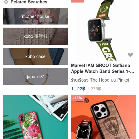
Related Searches
mother house
kobo 保護殼
kobo case
Marvel IAM GROOT Saffiano
Apple Watch Band Series 1-
japan18*
8,SE,Ultra
ร้านเรือธง The Hood บน Pinkoi
1,122฿
1,275฿
-12%