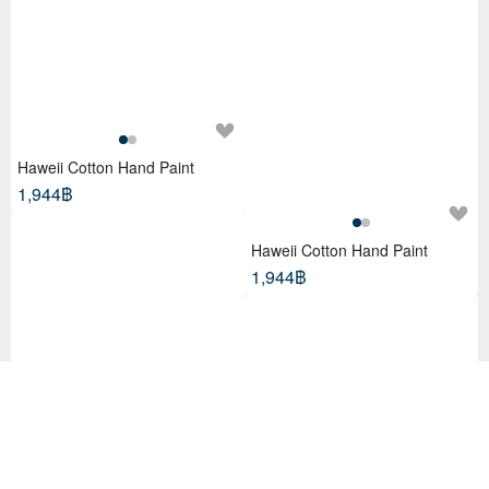
Haweii Cotton Hand Paint
1,944฿
Haweii Cotton Hand Paint
1,944฿
Summer Cotton Green Quilted
Women's Bag with Red Flowers