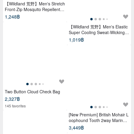
【Wildland 荒野】Men's Stretch
Front-Zip Mosquito Repellent &
Moisture-Wicking Performance
1,248฿
Top W1620
【Wildland 荒野】Men's Elastic
Super Cooling Sweat-Wicking P
OLO Functional Shirt W1632
1,019฿
Two Button Cloud Check Bag
2,327฿
145 favorites
[New Premium] British Mohair L
oophound Tooth 2way Marine B
ag
3,449฿