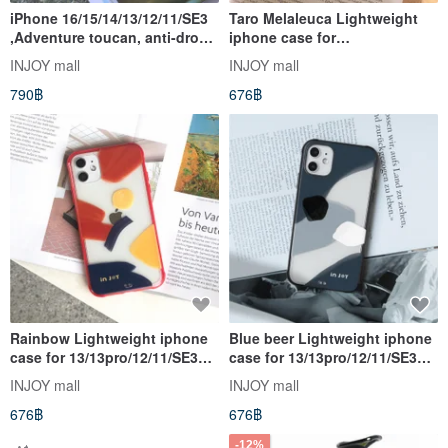
iPhone 16/15/14/13/12/11/SE3
Taro Melaleuca Lightweight
,Adventure toucan, anti-drop
iphone case for
iPhone case
13/13pro/12/11/SE3 case
INJOY mall
INJOY mall
790฿
676฿
Rainbow Lightweight iphone
Blue beer Lightweight iphone
case for 13/13pro/12/11/SE3
case for 13/13pro/12/11/SE3
case
case
INJOY mall
INJOY mall
676฿
676฿
-12%