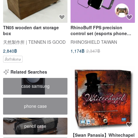
TN05 wooden dart storage
RhinoBuff FPS precision
box
control set (esports phone
case + protective film) iPhone
天然製作所 | TENNEN IS GOOD
RHINOSHIELD TAIWAN
16 series
2,840฿
1,174฿
2,347฿
สั่งทำพิเศษ
Related Searches
case samsung
phone case
pencil case
【Swan Panasia】Whitechapel