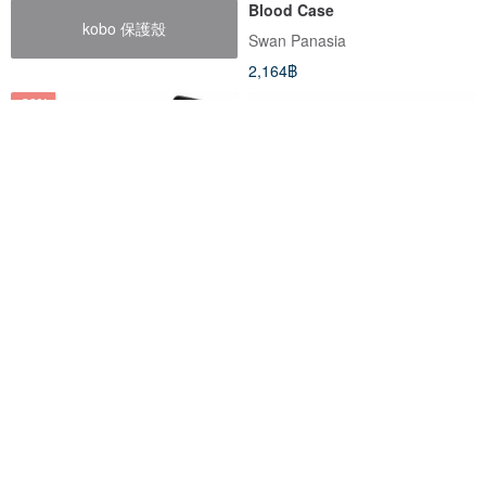
Blood Case
kobo 保護殼
Swan Panasia
2,164฿
-20%
i-Blason Waterproof Hard
cas:pace 24S/S game console
Shell Carrying Case for
phone case
Nintendo Switch 2/Switch
Maclove Store
cas:pace
1/OLED
1,448฿
1,809฿
1,148฿