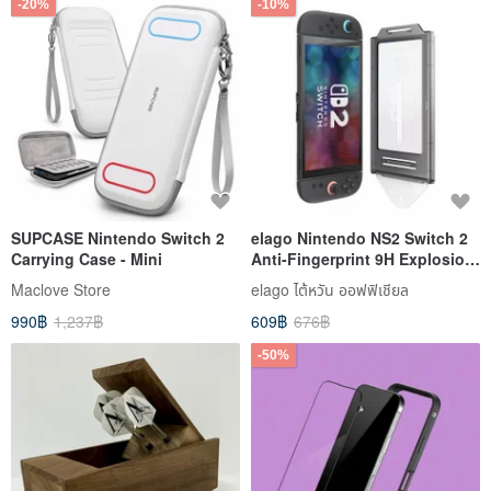
-20%
-10%
SUPCASE Nintendo Switch 2
elago Nintendo NS2 Switch 2
Carrying Case - Mini
Anti-Fingerprint 9H Explosion-
Proof Glass Screen Protector
Maclove Store
elago ไต้หวัน ออฟฟิเชียล
with Applicator Tool
990฿
1,237฿
609฿
676฿
-50%