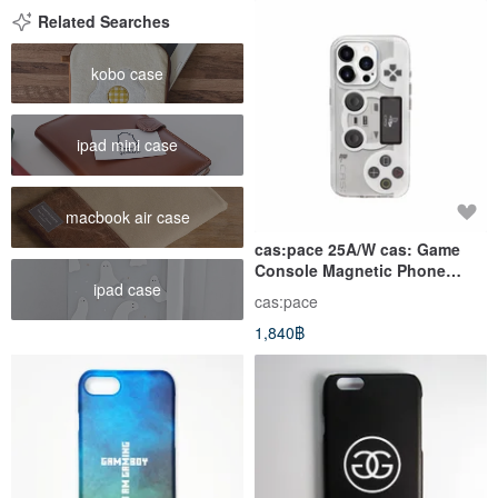
Related Searches
kobo case
ipad mini case
macbook air case
cas:pace 25A/W cas: Game
Console Magnetic Phone
ipad case
Case
cas:pace
1,840฿