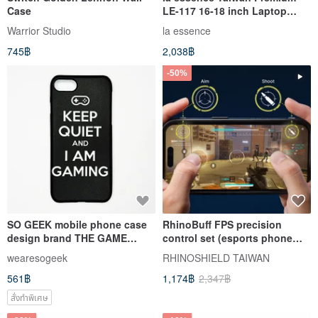
Case
LE-117 16-18 inch Laptop
Sleeve, Gaming Laptop Case,
Warrior Studio
la essence
Computer Protective Bag
745฿
2,038฿
-50%
SO GEEK mobile phone case
RhinoBuff FPS precision
design brand THE GAME
control set (esports phone
GEEK keeps quiet
case + matte glass protector)
wearesogeek
RHINOSHIELD TAIWAN
iPhone
561฿
1,174฿
2,347฿
สั่งทำพิเศษ