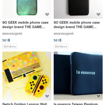
SO GEEK mobile phone case
SO GEEK mobile phone case
design brand THE GAME
design brand THE GAME
GEEK GB faith model
GEEK fashion GG
wearesogeek
wearesogeek
561฿
561฿
สั่งทำพิเศษ
สั่งทำพิเศษ
Switch Golden Lennon Wall
la essence Taiwan Premium