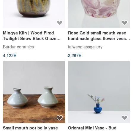
Mingya Kiln | Wood Fired
Rose Gold small mouth vase
Twilight Snow Black Glaze
handmade glass flower vessel
Small Mouth Vase Black
purely hand blown
Bardur ceramics
taiwanglassgallery
Yellow Flower Vase Special
4,122฿
2,267฿
Glaze Collectible T1
Small mouth pot belly vase
Oriental Mini Vase - Bud