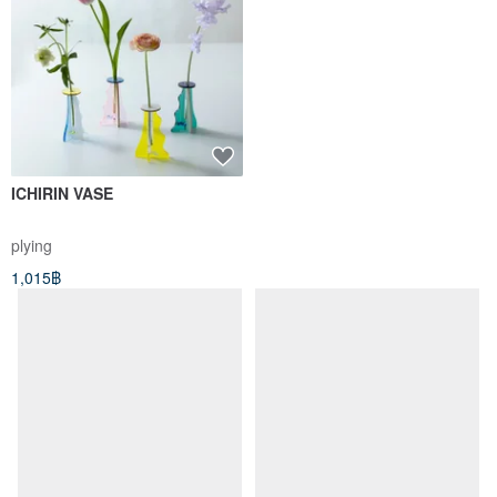
ICHIRIN VASE
Longhair Black Cat Wall
Hanging Bud Vase Handmade
Cat Home Decor
plying
sherry-atelier
1,015฿
1,380฿
1,568฿