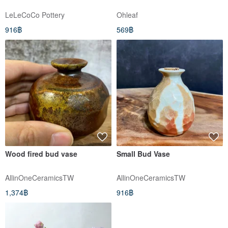
LeLeCoCo Pottery
Ohleaf
916฿
569฿
Wood fired bud vase
Small Bud Vase
AllinOneCeramicsTW
AllinOneCeramicsTW
1,374฿
916฿
-12%