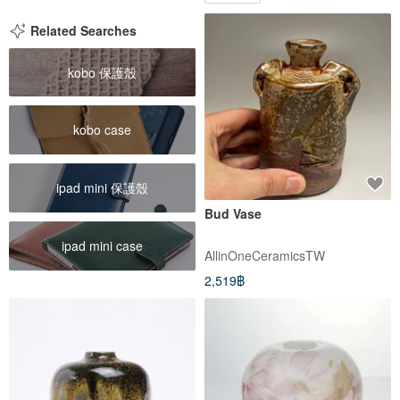
Related Searches
kobo 保護殼
kobo case
ipad mini 保護殼
Bud Vase
ipad mini case
AllinOneCeramicsTW
2,519฿