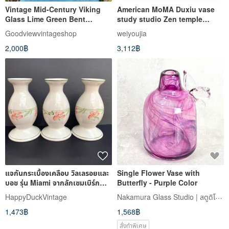
Vintage Mid-Century Viking
American MoMA Duxiu vase
Glass Lime Green Bent
study studio Zen temple
Branch Bud Vase
simple flower arrangement
Goodviewvintageshop
weiyoujia
single flower vase decoration
2,000฿
3,112฿
gift
แจกันกระเบื้องเคลือบ วิลเลรอยและ
Single Flower Vase with
บอช รุ่น Miami จากลักเซมเบิร์ก
Butterfly - Purple Color
1980 |
Nakamura Glass Studio | สตูดิโอนากามูระกลาส
HappyDuckVintage
1,473฿
1,568฿
สั่งทำพิเศษ