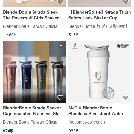
BlenderBottle Strada Sleek
【BlenderBottle】Strada Tritan
The Powerpuff Girls Shaker
Safety Lock Shaker Cup
Cup stainless steel Bottle
28oz/828ml
Blender Bottle ร้านค้าแฟล็กชิพที่ได้รับอนุญาตอย่างเป็นทางการ
Blender Bottle Taiwan Official
1,488฿
515฿
BlenderBottle Strada Shaker
MJC & Blender Bottle
Cup Insulated Stainless Steel
Stainless Steel Joint Water
Water Bottle 25oz
Bottle 24 oz - Fashion White
Blender Bottle Taiwan Official
motionjet-collection
974฿
962฿