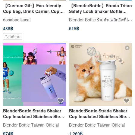
【Custom Gift】Eco-friendly
【BlenderBottle】Strada Tritan
Cup Bag, Drink Carrier, Cup
Safety Lock Shaker Bottle
Pouch _ BlenderBottle Cup
28oz/828ml
Blender Bottle ร้านค้าแฟล็กชิพที่ได้รับอนุญาตอย่างเป็นทางการ
dosabaoisacat
Bag
436฿
515฿
สั่งทำพิเศษ
BlenderBottle Strada Shaker
BlenderBottle Strada Shaker
Cup Insulated Stainless Steel
Cup Insulated Stainless Steel
Water Bottle 25oz
Water Bottle 24oz
Blender Bottle Taiwan Official
Blender Bottle Taiwan Official
974฿
1,260฿