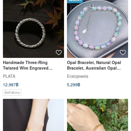
จัดส่งฟรี
Handmade Three-Ring
Opal Bracelet, Natural Opal
Twisted Wire Engraved
Bracelet, Australian Opal
Sterling Silver Bangle
Handmade Bracelet, Fire Op
PLATA
Eratojewels
12,987฿
5,299฿
สั่งทำพิเศษ