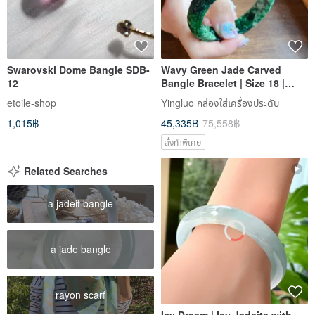
Swarovski Dome Bangle SDB-
Wavy Green Jade Carved
12
Bangle Bracelet | Size 18 |
Natural Burmese Jadeite
etoile-shop
Yingluo กล่องใส่เครื่องประดับ
Grade A | Gift Idea
1,015฿
45,335฿
75,558฿
สั่งทำพิเศษ
Related Searches
a jadeit bangle
a jade bangle
rayon scarf
Icy Dream | Icy Jadeite with