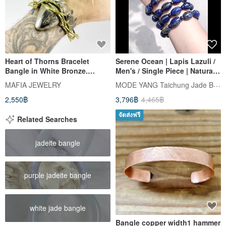
Heart of Thorns Bracelet
Serene Ocean | Lapis Lazuli /
Bangle in White Bronze.
Men's / Single Piece | Natural
Available in 4 Colourways.
Stone Bracelet
MODE YANG Taichung Jade Bangle
MAFIA JEWELRY
2,550฿
3,796฿
4,465฿
จัดส่งฟรี
Related Searches
jadeite bangle
purple jadeite bangle
white jade bangle
Bangle copper width1 hammer