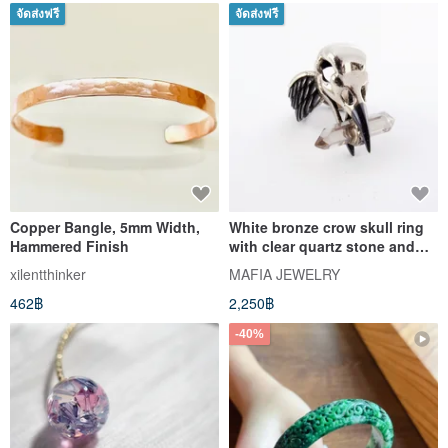
จัดส่งฟรี
จัดส่งฟรี
Copper Bangle, 5mm Width,
White bronze crow skull ring
Hammered Finish
with clear quartz stone and
oxidized antique color
xilentthinker
MAFIA JEWELRY
462฿
2,250฿
-40%