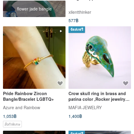
flower jade bangle
xilentthinker
577฿
จัดส่งฟรี
Pride Rainbow Zircon
Crow skull ring in brass and
Bangle/Bracelet LGBTQ+
patina color ,Rocker jewelry
,Skull jewelry,Biker jewelry
Azure and Rainbow
MAFIA JEWELRY
1,053฿
1,400฿
สั่งทำพิเศษ