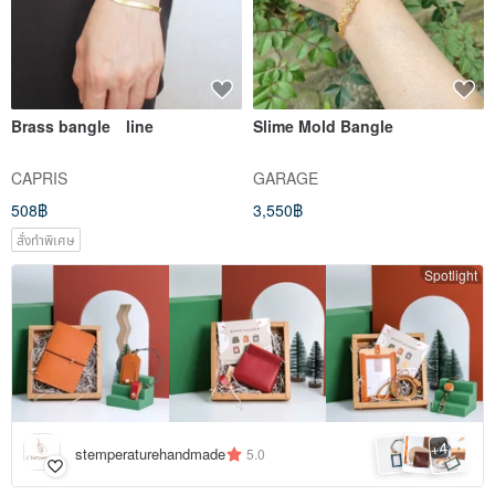
Brass bangle line
Slime Mold Bangle
CAPRIS
GARAGE
508฿
3,550฿
สั่งทำพิเศษ
Spotlight
4
+
stemperaturehandmade
5.0