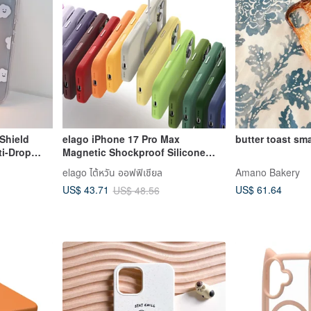
Shield
elago iPhone 17 Pro Max
butte
ti-Drop
Magnetic Shockproof Silicone
t Yellow,
Case Camera Button
elago ไต้หวัน ออฟฟิเชียล
Amano Bakery
 17
US$ 61.64
US$ 43.71
US$ 48.56