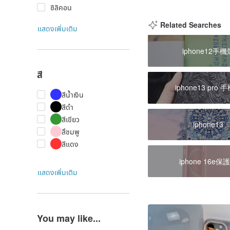
ซิลิคอน
Related Searches
แสดงเพิ่มเติม
iphone12手機
สี
iphone13 pro 
สีน้ำเงิน
สีดำ
สีเขียว
iphone13
สึชมพู
สีแดง
iphone 16e保
แสดงเพิ่มเติม
You may like...