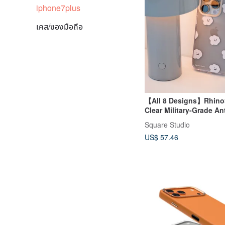
iphone7plus
เคส/ซองมือถือ
【All 8 Designs】Rhino
Clear Military-Grade An
Transparent Case, Won'
Square Studio
Phone Case for iPhone
US$ 57.46