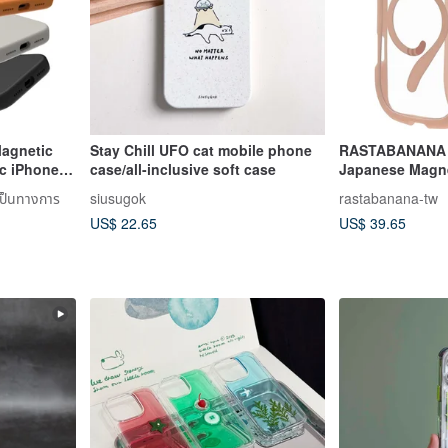
agnetic
Stay Chill UFO cat mobile phone
RASTABANANA M
c iPhone
case/all-inclusive soft case
Japanese Magne
MagSafe, Drop-
เป็นทางการ
siusugok
rastabanana-tw
US$ 22.65
US$ 39.65