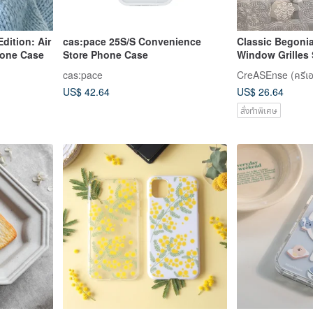
dition: Air
cas:pace 25S/S Convenience
Classic Begonia
hone Case
Store Phone Case
Window Grilles
Phone Case C
cas:pace
CreASEnse (ครีเอเ
US$ 42.64
US$ 26.64
สั่งทำพิเศษ