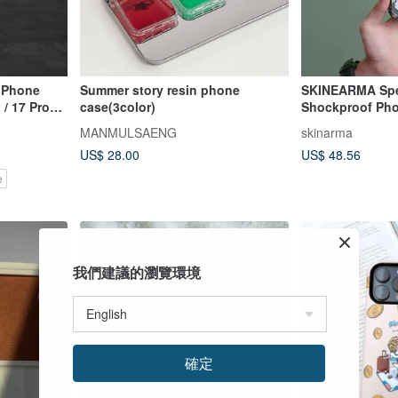
 Phone
Summer story resin phone
SKINEARMA Spe
 / 17 Pro
case(3color)
Shockproof Pho
Lanyard Hole fo
MANMULSAENG
skinarma
US$ 28.00
US$ 48.56
e
我們建議的瀏覽環境
確定