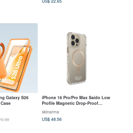
US$ 22.65
ng Galaxy S26
iPhone 16 Pro/Pro Max Saido Low
 Case
Profile Magnetic Drop-Proof
Phone Case with Buckle - Gold
skinarma
US$ 48.56
70.38