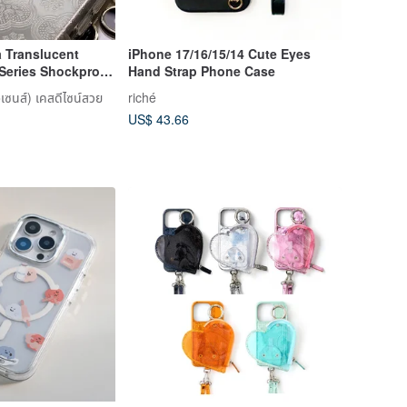
 Translucent
iPhone 17/16/15/14 Cute Eyes
 Series Shockproof
Hand Strap Phone Case
SBM01
ซนส์) เคสดีไซน์สวย
riché
US$ 43.66