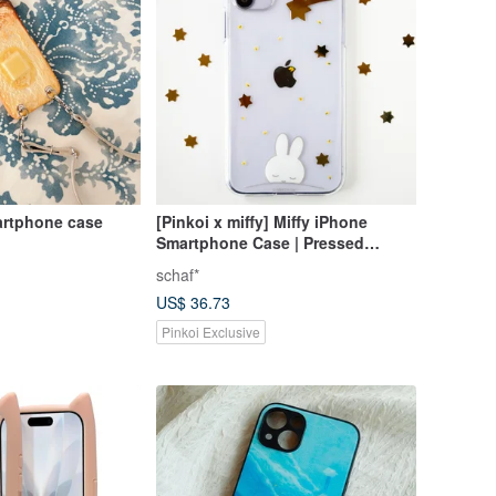
r toast smartphone case
[Pinkoi x miffy] Miffy iPhone
Smartphone Case | Pressed
Flowers and Stars / Compatible
schaf*
with Smartphone Straps
US$ 36.73
Pinkoi Exclusive