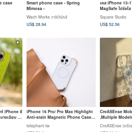
phone case
Smart phone case - Spring
เคส iPhone 13-1
Mimosa -
MagSafe โปร่งใส
Wach Works วาจิเวิร์คส์
Square Studio
US$ 28.94
US$ 52.56
์ iPhone ซี
iPhone 16 Pro/ Pro Max Highlight
CreASEnse Mob
 บางเฉียบ มี
Anti-stain Magnetic Phone Case-
,Multiple Model
White + Caramel Color
and Made in T
telephant-tw
CreASEnse (ครีเอเ