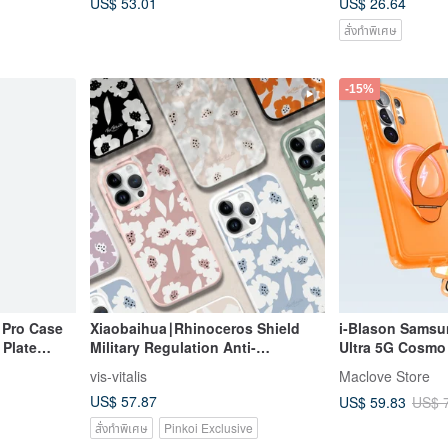
US$ 53.01
US$ 26.64
สั่งทำพิเศษ
-15%
 Pro Case
Xiaobaihua∣Rhinoceros Shield
i-Blason Samsu
 Plate
Military Regulation Anti-
Ultra 5G Cosmo
fall∣SolidSuit Anti-fall Back Cover
vis-vitalis
Maclove Store
Mobile Phone Case
US$ 57.87
US$ 59.83
US$ 
สั่งทำพิเศษ
Pinkoi Exclusive