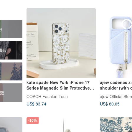
殼
手機殼
kate spade New York iPhone 17
ajew cadenas z
Series Magnetic Slim Protective
shoulder (with 
護殼
Case - Jasmine
strap)
COACH Fashion Tech
ajew Official Stor
US$ 83.74
US$ 80.05
-10%