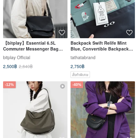
【bitplay】Essential 6.5L
Backpack Swift Relife Mint
Commuter Messenger Bag
Blue, Convertible Backpack
Storage Pouch
Tote, Laptop Tote Bag
bitplay Official
tathatabrand
2,500฿
2,840฿
2,750฿
สั่งทำพิเศษ
-12%
-40%