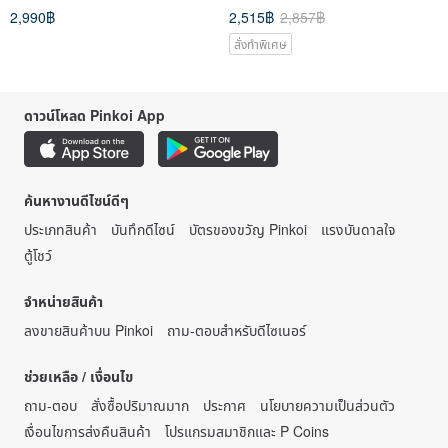
2,990฿
2,515฿
2,857฿
สั่งทำพิเศษ
ดาวน์โหลด Pinkoi App
ค้นหางานดีไซน์ดีๆ
ประเภทสินค้า
บันทึกดีไซน์
บัตรของขวัญ Pinkoi
แรงบันดาลใจ
ตู้โชว์
จำหน่ายสินค้า
ลงขายสินค้าบน Pinkoi
ถาม-ตอบสำหรับดีไซเนอร์
ช่วยเหลือ / เงื่อนไข
ถาม-ตอบ
สั่งซื้อปริมาณมาก
ประกาศ
นโยบายความเป็นส่วนตัว
เงื่อนไขการส่งคืนสินค้า
โปรแกรมสมาชิกและ P Coins