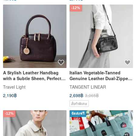
-12%
A Stylish Leather Handbag
Italian Vegetable-Tanned
with a Subtle Sheen, Perfect
Genuine Leather Dual-Zipper
for Shoulder or Crossbody
Mini Bag for Women,
Travel Light
TANGENT LINEAR
Wear - Two-Way Functionality
Crossbody, Single Shoulder,
2,190฿
2,698฿
3,065฿
in a Coffee Hue.
Box Bag, Cute, Lightweight
Small Purse
สั่งทำพิเศษ
-12%
จัดส่งฟรี