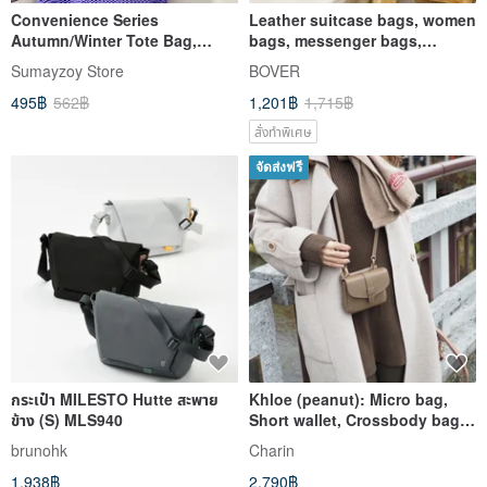
Convenience Series
Leather suitcase bags, women
Autumn/Winter Tote Bag,
bags, messenger bags,
Convertible
vintage handbags, shoulder
Sumayzoy Store
BOVER
Shoulder/Crossbody Bag,
495฿
562฿
1,201฿
1,715฿
Lightweight Mesh Commuter
Tote, Glaze Purple
สั่งทำพิเศษ
จัดส่งฟรี
กระเป๋า MILESTO Hutte สะพาย
Khloe (peanut): Micro bag,
ข้าง (S) MLS940
Short wallet, Crossbody bag,
Cow Leather wallet,Brown
brunohk
Charin
1,938฿
2,790฿