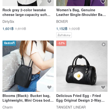
Rock gray 2-color Iwatake
Women's Bag, Genuine
cheese large-capacity soft
Leather Single-Shoulder Bag,
and soft shapeless one-
Saddle Bag, Cowhide
DirtySix
BOVER
shoulder back and side
Crossbody Bag, Phone Bag,
1,601฿
1,819฿
1,152฿
1,920฿
backpack
Valentine's Day Gift
สั่งทำพิเศษ
จัดส่งฟรี
-12%
Blooms (Black): Bucket bag,
Delicious Fried Egg - Fried
Lightweight, Mini Cross body,
Egg Original Design 2-Way
Black
Crossbody/Tote Bag - Cute
Charin
TANGENT LINEAR
Everyday Carryall