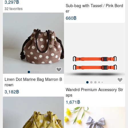
3,297฿
Sub-bag with Tassel / Pink Bord
32 favorites
er
660฿
Linen Dot Marine Bag Marron B
rown
Wandrd Premium Accessory Str
3,182฿
aps
1,671฿