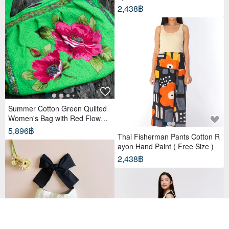
2,438฿
Summer Cotton Green Quilted
Women's Bag with Red Flowers
Boho Style Long Belt
5,896฿
Thai Fisherman Pants Cotton R
ayon Hand Paint ( Free Size )
2,438฿