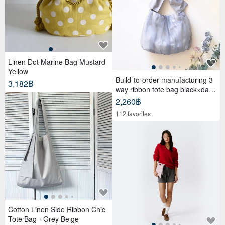
Linen Dot Marine Bag Mustard
Yellow
Build-to-order manufacturing 3
3,182฿
way ribbon tote bag black×dark
gray
2,260฿
112 favorites
Cotton Linen Side Ribbon Chic
Tote Bag - Grey Beige