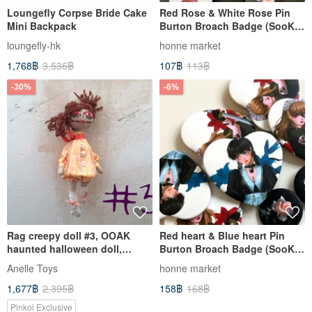
Loungefly Corpse Bride Cake
Red Rose & White Rose Pin
Mini Backpack
Burton Broach Badge (SooK)
vintage
loungefly-hk
honne market
1,768฿
3,536฿
107฿
113฿
-30%
-6%
Rag creepy doll #3, OOAK
Red heart & Blue heart Pin
haunted halloween doll,
Burton Broach Badge (SooK)
handmade creepy cute doll
vintage
Anelle Toys
honne market
1,677฿
2,395฿
158฿
168฿
Pinkoi Exclusive