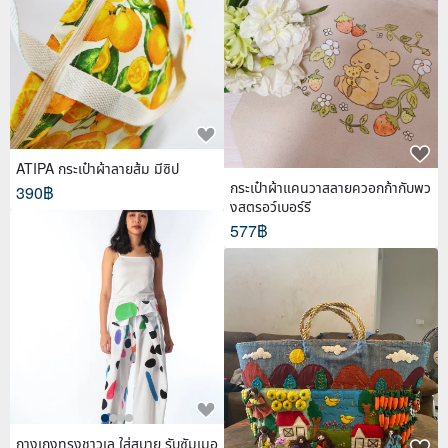
ATIPA กระเป๋าผ้าลายส้ม มีซิป
กระเป๋าผ้าแคนวาสลายควอกก้ากับพว
390฿
งสตรอว์เบอร์รี
577฿
กางเกงทรงชาวเล ใส่สบาย รับซัมเมอ