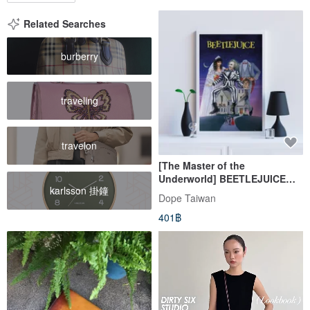
Related Searches
burberry
traveling
travelon
[The Master of the
Underworld] BEETLEJUICE
karlsson 掛鐘
imported movie poster/Tim
Dope Taiwan
Burton
401฿