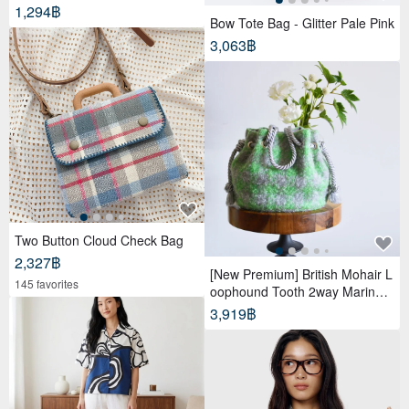
1,294฿
Bow Tote Bag - Glitter Pale Pink
3,063฿
Two Button Cloud Check Bag
2,327฿
[New Premium] British Mohair L
145 favorites
oophound Tooth 2way Marine B
ag
3,919฿