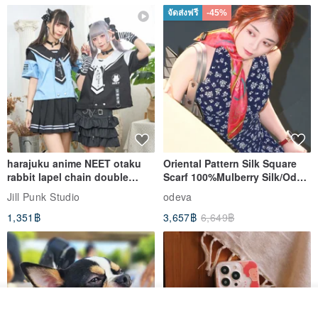
จัดส่งฟรี
-45%
harajuku anime NEET otaku
Oriental Pattern Silk Square
rabbit lapel chain double
Scarf 100%Mulberry Silk/Ode
breasted sailor top JJ2540
to the Yi Tribe–Courage
Jill Punk Studio
odeva
1,351฿
3,657฿
6,649฿
รอคิว