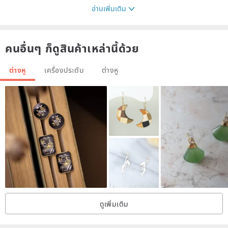
อ่านเพิ่มเติม
Size - 2.5x3.4cm
คนอื่นๆ ก็ดูสินค้าเหล่านี้ด้วย
•-•Uniqueness•-•
Each creation of the polymer clay earrings is unique, the patterns
ต่างหู
เครื่องประดับ
ต่างหู
may be different.
•-•*Quality•-•
The finished products may have some tiny bubbles on top of the
surface, and sometimes, some fingerprints are leaved in order to
make the unique shape. Although the products have a certain
hardness after baking, you are still not suggested to pinch, screw
and twist it.
ดูเพิ่มเติม